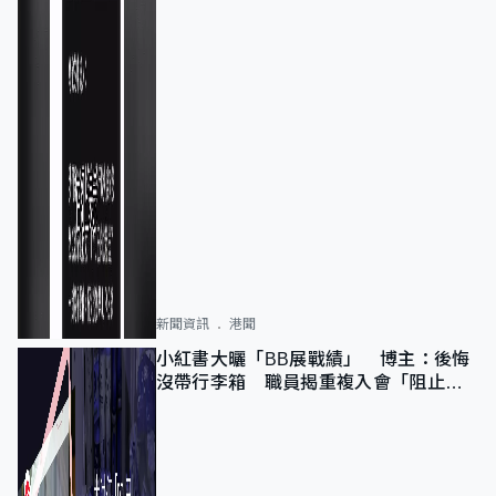
新聞資訊
港聞
小紅書大曬「BB展戰績」 博主：後悔
沒帶行李箱 職員揭重複入會「阻止唔
到」