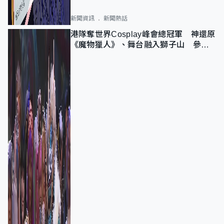
新聞資訊
新聞熱話
港隊奪世界Cosplay峰會總冠軍 神還原
《魔物獵人》、舞台融入獅子山 參賽
者：讓大家認識香港