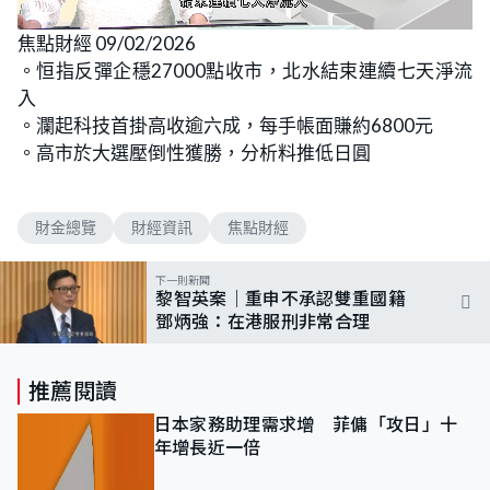
L
U
o
n
焦點財經 09/02/2026
a
m
d
u
。恒指反彈企穩27000點收市，北水結束連續七天淨流
e
t
d
e
:
入
7
.
。瀾起科技首掛高收逾六成，每手帳面賺約6800元
1
3
。高市於大選壓倒性獲勝，分析料推低日圓
%
財金總覽
財經資訊
焦點財經
下一則新聞
黎智英案｜重申不承認雙重國籍
鄧炳強：在港服刑非常合理
推薦閱讀
日本家務助理需求增 菲傭「攻日」十
年增長近一倍