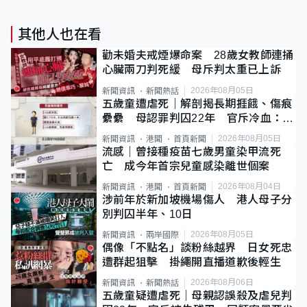
其他人也在看
勸未婚夫戒煙爆命案 28歲女教師連捅
心臟兩刀判死緩 母斥判太重已上訴
2026年08月05日
新聞資訊
新聞熱話
五歲童遭虐死｜解剖揭長期捱餓、傷痕
纍纍 母認罪判囚22年 官斥冷血：同
類案最惡劣
2026年08月05日
新聞資訊
港聞
首頁新聞
流感｜曾接種疫苗七歲男童染甲流死
亡 成今年首宗兒童感染離世個案
2026年08月04日
新聞資訊
港聞
首頁新聞
涉前年於新加坡機場傷人 港人母子分
別判囚半年、10日
2026年08月05日
新聞資訊
兩岸國際
偶像「不點名」談粉絲越界 日女死忠
遭群起狙擊 掛繩開直播道歉後輕生
2026年08月06日
新聞資訊
新聞熱話
五歲童疑遭虐死｜母親認誤殺及虐兒判