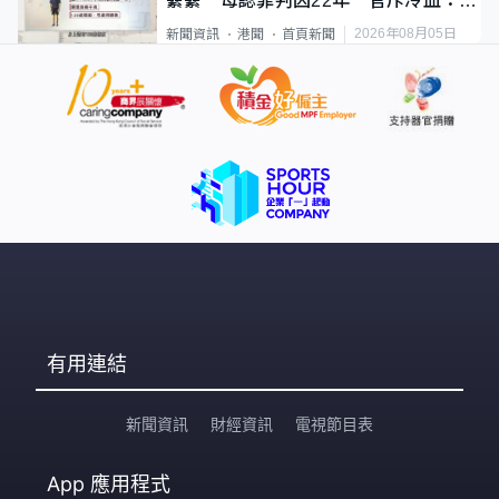
纍纍 母認罪判囚22年 官斥冷血：同
類案最惡劣
2026年08月05日
新聞資訊
港聞
首頁新聞
有用連結
新聞資訊
財經資訊
電視節目表
App
應用程式