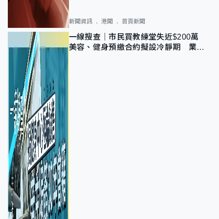
新聞資訊
港聞
首頁新聞
一線搜查｜市民買教練堂失近$200萬
美容、健身預繳合約擬設冷靜期 業界
憂退款計法對商戶不公