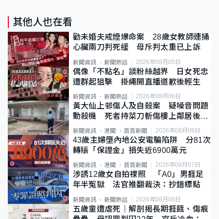
其他人也在看
勸未婚夫戒煙爆命案 28歲女教師連捅
心臟兩刀判死緩 母斥判太重已上訴
2026年08月05日
新聞資訊
新聞熱話
偶像「不點名」談粉絲越界 日女死忠
遭群起狙擊 掛繩開直播道歉後輕生
2026年08月06日
新聞資訊
新聞熱話
黃大仙上邨傷人及自殺案 疑噪音問題
動殺機 死者持菜刀斬傷樓上鄰居後墮
斃
2026年08月08日
新聞資訊
港聞
首頁新聞
43歲主婦墮內地公安電騙陷阱 分81次
轉賬「保證金」損失近6900萬元
2026年08月07日
新聞資訊
港聞
首頁新聞
涉誘12歲女自拍祼照 「A0」男捱足
年半冤獄 法官推翻裁決：抄錯標點
2026年08月06日
新聞資訊
新聞熱話
五歲童遭虐死｜解剖揭長期捱餓、傷痕