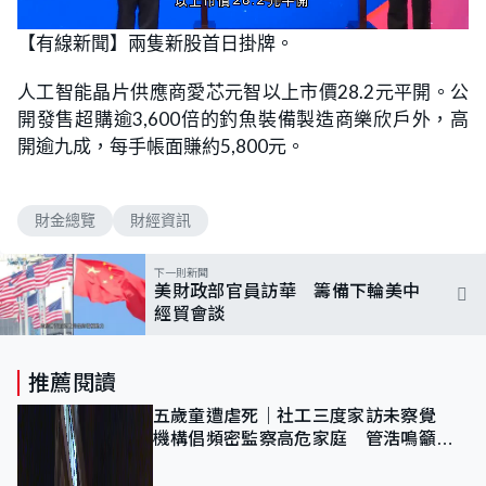
L
U
o
n
【有線新聞】兩隻新股首日掛牌。
a
m
d
u
e
t
d
e
人工智能晶片供應商愛芯元智以上市價28.2元平開。公
:
9
開發售超購逾3,600倍的釣魚裝備製造商樂欣戶外，高
0
.
開逾九成，每手帳面賺約5,800元。
0
0
%
財金總覽
財經資訊
下一則新聞
美財政部官員訪華 籌備下輪美中
經貿會談
推薦閱讀
五歲童遭虐死｜社工三度家訪未察覺
機構倡頻密監察高危家庭 管浩鳴籲加
強跨部門協作