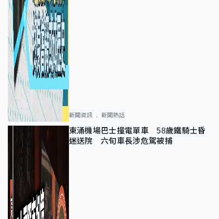
新聞資訊
新聞熱話
東涌機場巴士撞電單車 58歲鐵騎士昏
迷送院 六旬車長涉危駕被捕