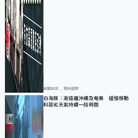
新聞資訊
兩岸國際
白海豚｜漸遠離沖繩及奄美 緩慢移動
料惡劣天氣持續一段時間