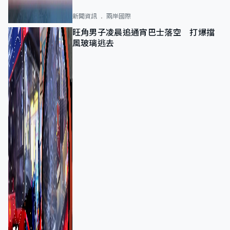
新聞資訊
兩岸國際
旺角男子凌晨追通宵巴士落空 打爆擋
風玻璃逃去