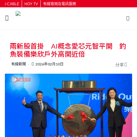
i-CABLE
HOY TV
有線寬頻及電訊服務
返回
兩新股首掛 AI概念愛芯元智平開 釣
按輸入鍵開始搜尋
魚裝備樂欣戶外高開近倍
有線新聞
2026年02月10日
分享