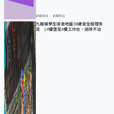
新聞資訊
新聞熱話
九龍城學生宿舍地盤39歲安全經理失
足 14樓墮至4樓工作台、送院不治