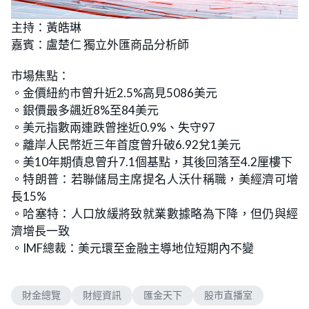
L
U
o
n
主持：黃皓琳
a
m
d
u
嘉賓：盧楚仁 獨立外匯商品分析師
e
t
d
e
:
4
市場焦點：
.
9
。金價紐約市曾升近2.5%高見5086美元
7
%
。銀價最多飊近8%至84美元
。美元指數兩連跌曾挫近0.9%、失守97
。離岸人民幣近三年首度曾升破6.92兌1美元
。美10年期債息曾升7.1個基點，其後回落至4.2厘樓下
。特朗普：若聯儲局主席提名人沃什稱職，美經濟可增
長15%
。哈塞特：人口放緩將致就業數據略為下降，但仍與經
濟增長一致
。IMF總裁：美元環至金融主導地位短期內不變
財金總覽
財經資訊
匯金天下
股市直播室