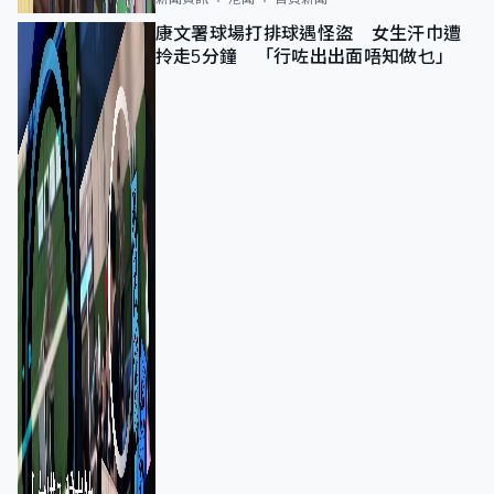
康文署球場打排球遇怪盜 女生汗巾遭
拎走5分鐘 「行咗出出面唔知做乜」