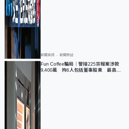
新聞資訊
新聞熱話
Fun Coffee騙局｜警接225宗報案涉款
9,400萬 拘6人包括董事股東 最高金
額一宗涉近千萬