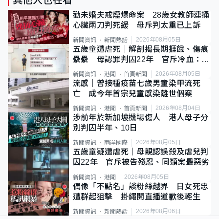
勸未婚夫戒煙爆命案 28歲女教師連捅
心臟兩刀判死緩 母斥判太重已上訴
2026年08月05日
新聞資訊
新聞熱話
五歲童遭虐死｜解剖揭長期捱餓、傷痕
纍纍 母認罪判囚22年 官斥冷血：同
類案最惡劣
2026年08月05日
新聞資訊
港聞
首頁新聞
流感｜曾接種疫苗七歲男童染甲流死
亡 成今年首宗兒童感染離世個案
2026年08月04日
新聞資訊
港聞
首頁新聞
涉前年於新加坡機場傷人 港人母子分
別判囚半年、10日
2026年08月05日
新聞資訊
兩岸國際
五歲童疑遭虐死｜母親認誤殺及虐兒判
囚22年 官斥被告殘忍、同類案最惡劣
2026年08月05日
新聞資訊
港聞
偶像「不點名」談粉絲越界 日女死忠
遭群起狙擊 掛繩開直播道歉後輕生
2026年08月06日
新聞資訊
新聞熱話