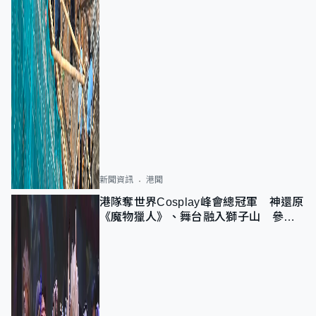
新聞資訊
港聞
港隊奪世界Cosplay峰會總冠軍 神還原
《魔物獵人》、舞台融入獅子山 參賽
者：讓大家認識香港