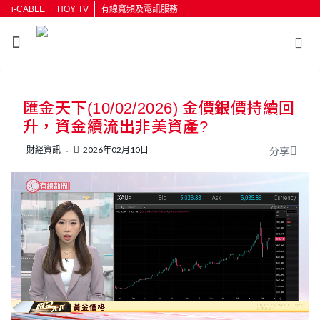
i-CABLE
HOY TV
有線寬頻及電訊服務
返回
匯金天下(10/02/2026) 金價銀價持續回
按輸入鍵開始搜尋
升，資金續流出非美資產?
財經資訊
2026年02月10日
分享