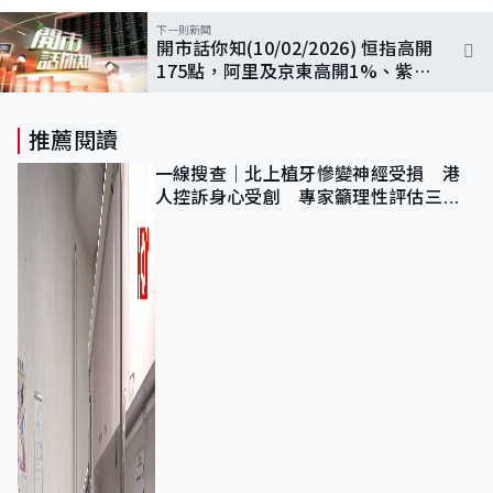
下一則新聞
開市話你知(10/02/2026) 恒指高開
175點，阿里及京東高開1%、紫金
成開市最佳藍籌
推薦閱讀
一線搜查｜北上植牙慘變神經受損 港
人控訴身心受創 專家籲理性評估三大
風險