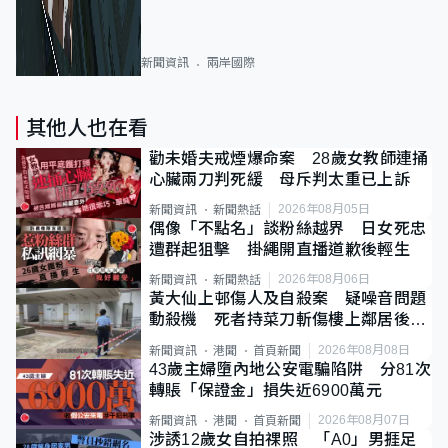
新聞資訊
兩岸國際
其他人也在看
勸未婚夫戒煙爆命案 28歲女教師連捅
心臟兩刀判死緩 母斥判太重已上訴
2026年08月05日
新聞資訊
新聞熱話
偶像「不點名」談粉絲越界 日女死忠
遭群起狙擊 掛繩開直播道歉後輕生
2026年08月06日
新聞資訊
新聞熱話
黃大仙上邨傷人及自殺案 疑噪音問題
動殺機 死者持菜刀斬傷樓上鄰居後墮
斃
2026年08月08日
新聞資訊
港聞
首頁新聞
43歲主婦墮內地公安電騙陷阱 分81次
轉賬「保證金」損失近6900萬元
2026年08月07日
新聞資訊
港聞
首頁新聞
涉誘12歲女自拍祼照 「A0」男捱足