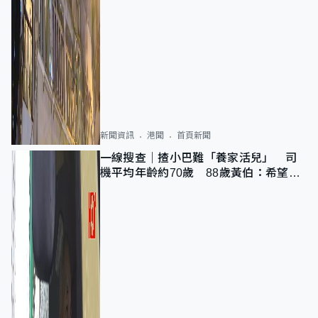
新聞資訊
港聞
首頁新聞
一線搜查｜揸小巴難「養家活兒」 司
機平均年齡約70歲 88歲黃伯：希望一
直揸落去