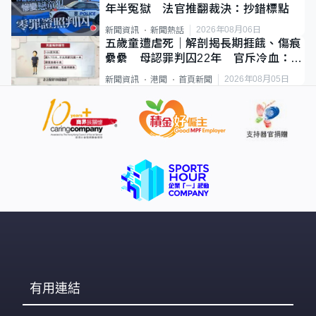
年半冤獄 法官推翻裁決：抄錯標點
2026年08月06日
新聞資訊
新聞熱話
五歲童遭虐死｜解剖揭長期捱餓、傷痕
纍纍 母認罪判囚22年 官斥冷血：同
類案最惡劣
2026年08月05日
新聞資訊
港聞
首頁新聞
有用連結