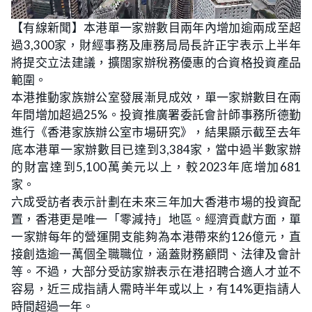
L
U
o
n
【有線新聞】本港單一家辦數目兩年內增加逾兩成至超
a
m
d
u
過3,300家，財經事務及庫務局局長許正宇表示上半年
e
t
d
e
:
將提交立法建議，擴闊家辦稅務優惠的合資格投資產品
2
1
範圍。
.
7
本港推動家族辦公室發展漸見成效，單一家辦數目在兩
4
%
年間增加超過25%。投資推廣署委託會計師事務所德勤
進行《香港家族辦公室市場研究》，結果顯示截至去年
底本港單一家辦數目已達到3,384家，當中過半數家辦
的財富達到5,100萬美元以上，較2023年底增加681
家。
六成受訪者表示計劃在未來三年加大香港市場的投資配
置，香港更是唯一「零減持」地區。經濟貢獻方面，單
一家辦每年的營運開支能夠為本港帶來約126億元，直
接創造逾一萬個全職職位，涵蓋財務顧問、法律及會計
等。不過，大部分受訪家辦表示在港招聘合適人才並不
容易，近三成指請人需時半年或以上，有14%更指請人
時間超過一年。