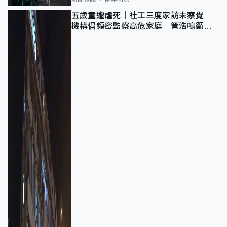
五歲童遭虐死｜社工三度家訪未察覺
機構倡頻密監察高危家庭 管浩鳴籲加
強跨部門協作