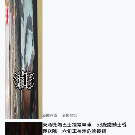
新聞資訊
新聞熱話
東涌機場巴士撞電單車 58歲鐵騎士昏
迷送院 六旬車長涉危駕被捕