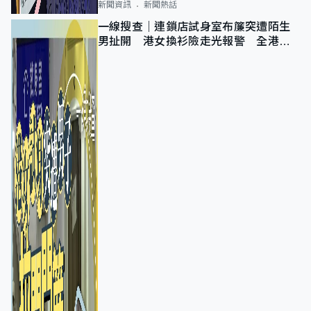
新聞資訊
新聞熱話
一線搜查｜連鎖店試身室布簾突遭陌生
男扯開 港女換衫險走光報警 全港分
店急換實體門