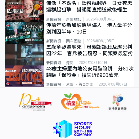
偶像「不點名」談粉絲越界 日女死忠
遭群起狙擊 掛繩開直播道歉後輕生
2026年08月06日
新聞資訊
新聞熱話
涉前年於新加坡機場傷人 港人母子分
別判囚半年、10日
2026年08月05日
新聞資訊
兩岸國際
五歲童疑遭虐死｜母親認誤殺及虐兒判
囚22年 官斥被告殘忍、同類案最惡劣
2026年08月05日
新聞資訊
港聞
43歲主婦墮內地公安電騙陷阱 分81次
轉賬「保證金」損失近6900萬元
2026年08月07日
新聞資訊
港聞
首頁新聞