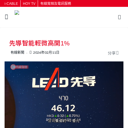
i-CABLE
HOY TV
有線寬頻及電訊服務
返回
先導智能輕微高開1%
按輸入鍵開始搜尋
有線新聞
2026年02月11日
分享
L
U
o