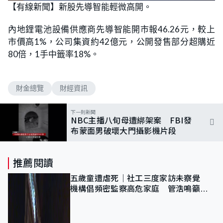
n
【有線新聞】新股先導智能輕微高開。
a
m
d
u
e
t
d
e
內地鋰電池設備供應商先導智能開市報46.26元，較上
:
1
市價高1%，公司集資約42億元，公開發售部分超購近
0
0
80倍，1手中籤率18%。
.
0
0
%
財金總覽
財經資訊
下一則新聞
NBC主播八旬母遭綁架案 FBI發
布蒙面男破壞大門攝影機片段
推薦閱讀
五歲童遭虐死｜社工三度家訪未察覺
機構倡頻密監察高危家庭 管浩鳴籲加
強跨部門協作