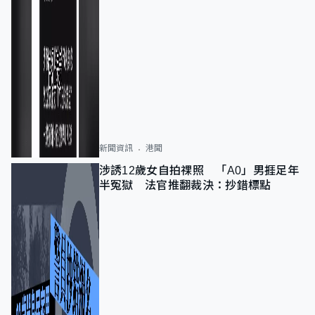
新聞資訊
港聞
涉誘12歲女自拍祼照 「A0」男捱足年
半冤獄 法官推翻裁決：抄錯標點