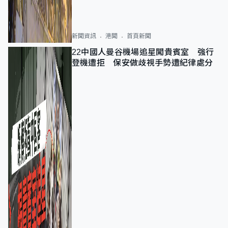
新聞資訊
港聞
首頁新聞
22中國人曼谷機場追星闖貴賓室 強行
登機遭拒 保安做歧視手勢遭紀律處分