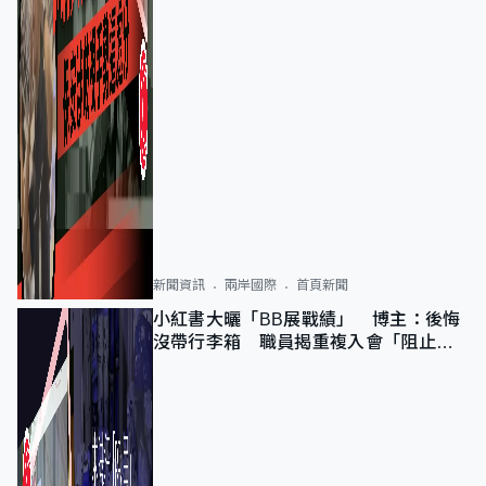
新聞資訊
兩岸國際
首頁新聞
小紅書大曬「BB展戰績」 博主：後悔
沒帶行李箱 職員揭重複入會「阻止唔
到」