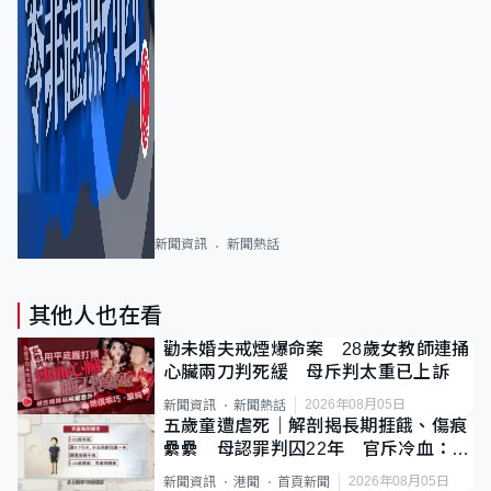
新聞資訊
新聞熱話
其他人也在看
勸未婚夫戒煙爆命案 28歲女教師連捅
心臟兩刀判死緩 母斥判太重已上訴
2026年08月05日
新聞資訊
新聞熱話
五歲童遭虐死｜解剖揭長期捱餓、傷痕
纍纍 母認罪判囚22年 官斥冷血：同
類案最惡劣
2026年08月05日
新聞資訊
港聞
首頁新聞