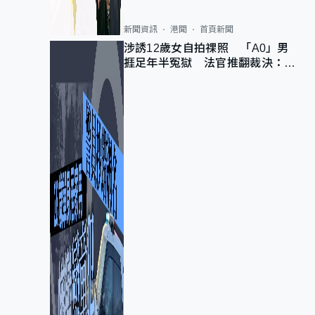
新聞資訊
港聞
首頁新聞
涉誘12歲女自拍祼照 「A0」男
捱足年半冤獄 法官推翻裁決：抄
錯標點