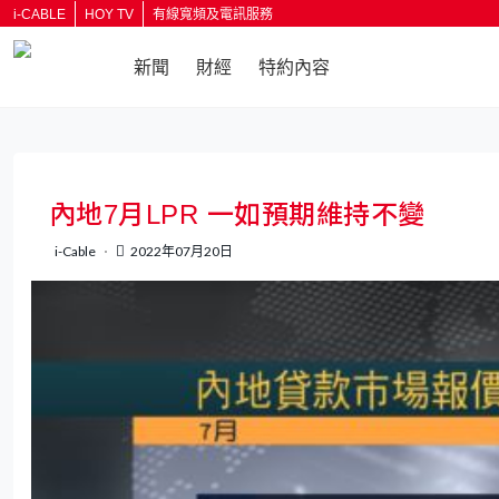
i-CABLE
HOY TV
有線寬頻及電訊服務
新聞
財經
特約內容
返回
內地7月LPR 一如預期維持不變
i-Cable
2022年07月20日