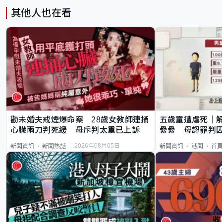
其他人也在看
勸未婚夫戒煙爆命案 28歲女教師連捅
五歲童遭虐死｜
心臟兩刀判死緩 母斥判太重已上訴
纍纍 母認罪判囚
類案最惡劣
2026年08月05日
新聞資訊
新聞熱話
新聞資訊
港聞
首