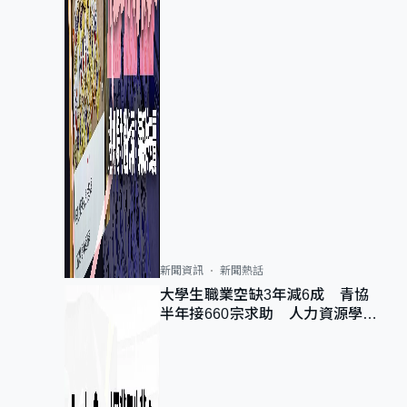
新聞資訊
新聞熱話
大學生職業空缺3年減6成 青協
半年接660宗求助 人力資源學
會：AI浪潮重整職位需求