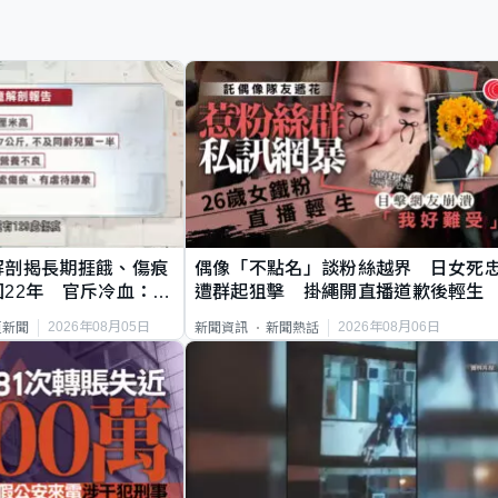
解剖揭長期捱餓、傷痕
偶像「不點名」談粉絲越界 日女死
22年 官斥冷血：同
遭群起狙擊 掛繩開直播道歉後輕生
2026年08月05日
2026年08月06日
頁新聞
新聞資訊
新聞熱話