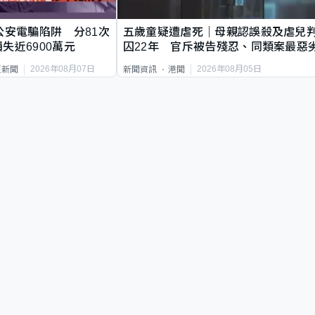
公安電騙陷阱 分81次
五歲童疑遭虐死｜母親認誤殺及虐兒
失近6900萬元
囚22年 官斥被告殘忍、同類案最惡
2026年08月07日
2026年08月05日
頁新聞
新聞資訊
港聞