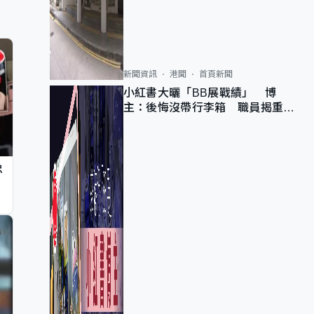
新聞資訊
港聞
首頁新聞
小紅書大曬「BB展戰績」 博
主：後悔沒帶行李箱 職員揭重複
入會「阻止唔到」
忠