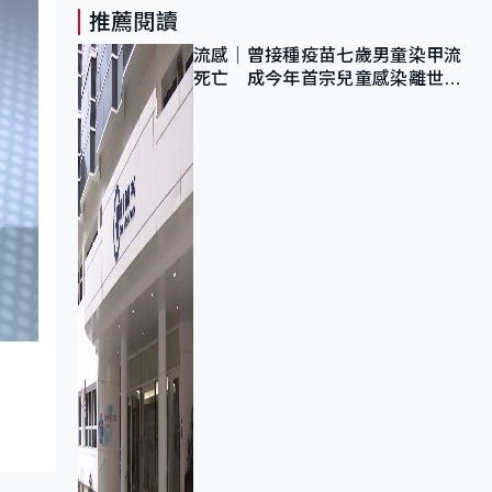
推薦閱讀
流感｜曾接種疫苗七歲男童染甲流
死亡 成今年首宗兒童感染離世個
案