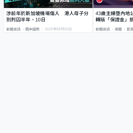
涉前年於新加坡機場傷人 港人母子分
43歲主婦墮內地
別判囚半年、10日
轉賬「保證金」損
2026年08月05日
新聞資訊
兩岸國際
新聞資訊
港聞
首