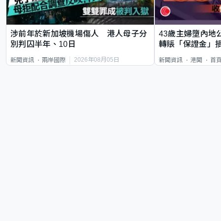
涉前年於新加坡機場傷人 港人母子分
43歲主婦墮內地
別判囚半年、10日
轉賬「保證金」損
2026年08月05日
新聞資訊
兩岸國際
新聞資訊
港聞
首