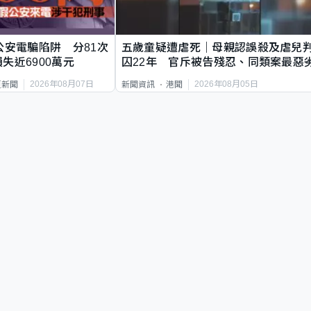
公安電騙陷阱 分81次
五歲童疑遭虐死｜母親認誤殺及虐兒
失近6900萬元
囚22年 官斥被告殘忍、同類案最惡
2026年08月07日
2026年08月05日
頁新聞
新聞資訊
港聞