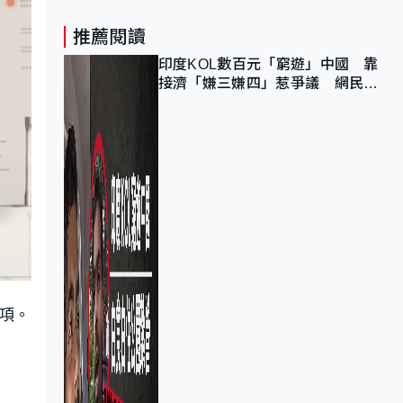
推薦閱讀
印度KOL數百元「窮遊」中國 靠
接濟「嫌三嫌四」惹爭議 網民：
不歡迎劣質旅客
項。