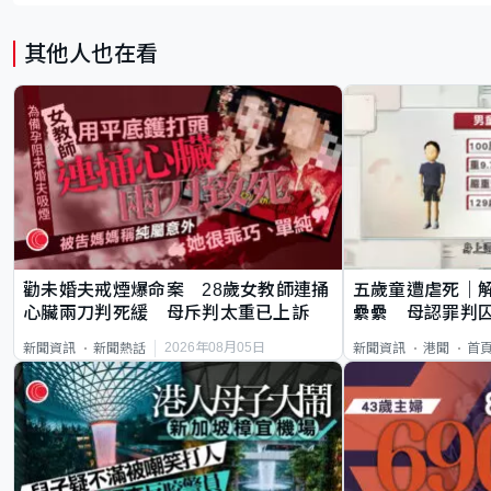
其他人也在看
勸未婚夫戒煙爆命案 28歲女教師連捅
五歲童遭虐死｜
心臟兩刀判死緩 母斥判太重已上訴
纍纍 母認罪判囚
類案最惡劣
2026年08月05日
新聞資訊
新聞熱話
新聞資訊
港聞
首