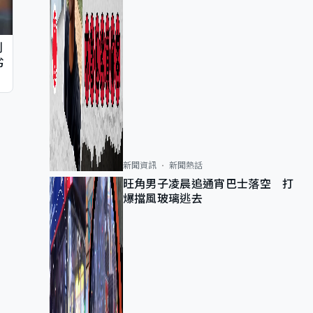
判
劣
新聞資訊
新聞熱話
旺角男子凌晨追通宵巴士落空 打
爆擋風玻璃逃去