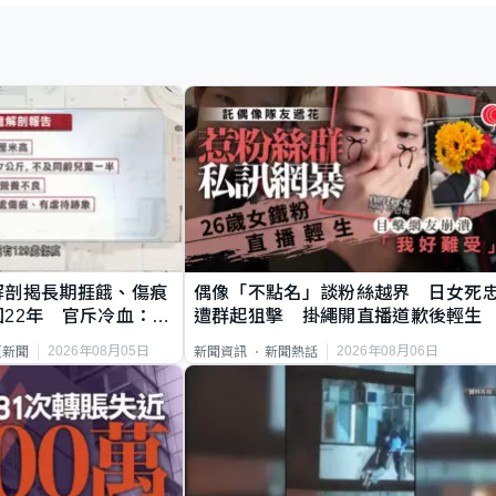
解剖揭長期捱餓、傷痕
偶像「不點名」談粉絲越界 日女死
22年 官斥冷血：同
遭群起狙擊 掛繩開直播道歉後輕生
2026年08月05日
2026年08月06日
頁新聞
新聞資訊
新聞熱話