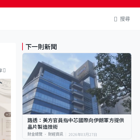
搜尋
下一則新聞
享
路透：美方官員指中芯國際向伊朗軍方提供
晶片製造技術
2026年03月27日
財金總覽
財經資訊