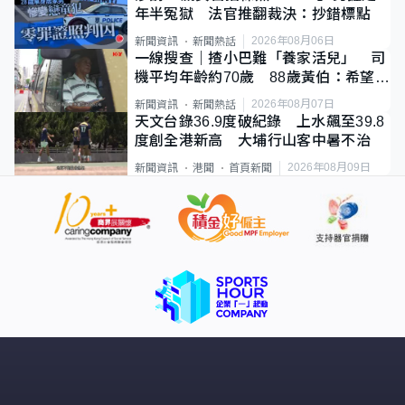
年半冤獄 法官推翻裁決：抄錯標點
2026年08月06日
新聞資訊
新聞熱話
一線搜查｜揸小巴難「養家活兒」 司
機平均年齡約70歲 88歲黃伯：希望一
直揸落去
2026年08月07日
新聞資訊
新聞熱話
天文台錄36.9度破紀錄 上水飆至39.8
度創全港新高 大埔行山客中暑不治
2026年08月09日
新聞資訊
港聞
首頁新聞