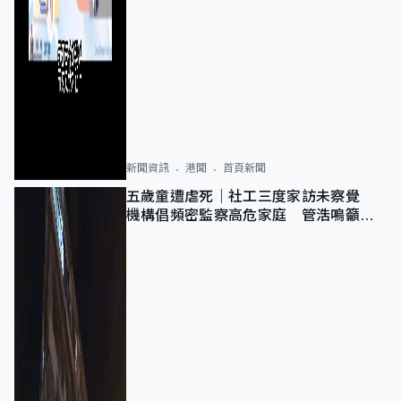
新聞資訊
港聞
首頁新聞
五歲童遭虐死｜社工三度家訪未察覺
機構倡頻密監察高危家庭 管浩鳴籲加
強跨部門協作