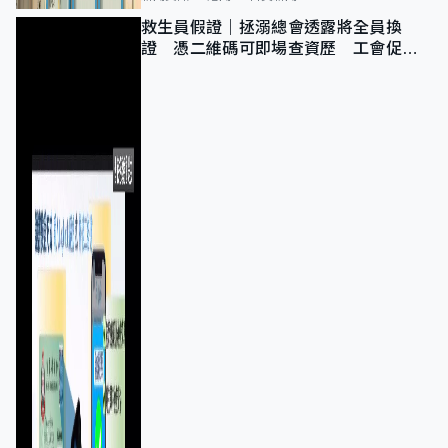
救生員假證｜拯溺總會透露將全員換
證 憑二維碼可即場查資歷 工會促加
強巡查