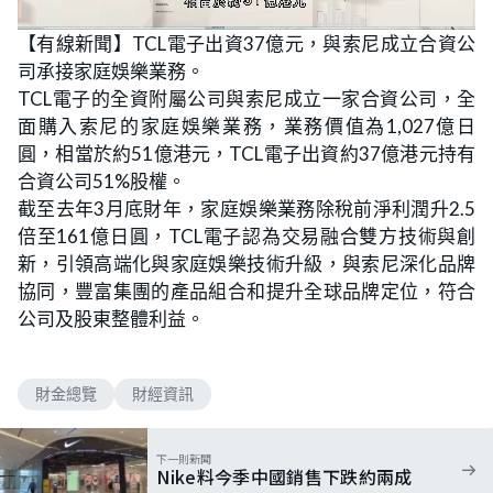
L
U
o
n
【有線新聞】TCL電子出資37億元，與索尼成立合資公
a
m
d
u
司承接家庭娛樂業務。
e
t
d
e
:
TCL電子的全資附屬公司與索尼成立一家合資公司，全
7
6
面購入索尼的家庭娛樂業務，業務價值為1,027億日
.
4
圓，相當於約51億港元，TCL電子出資約37億港元持有
7
%
合資公司51%股權。
截至去年3月底財年，家庭娛樂業務除稅前淨利潤升2.5
倍至161億日圓，TCL電子認為交易融合雙方技術與創
新，引領高端化與家庭娛樂技術升級，與索尼深化品牌
協同，豐富集團的產品組合和提升全球品牌定位，符合
公司及股東整體利益。
財金總覽
財經資訊
下一則新聞
Nike料今季中國銷售下跌約兩成