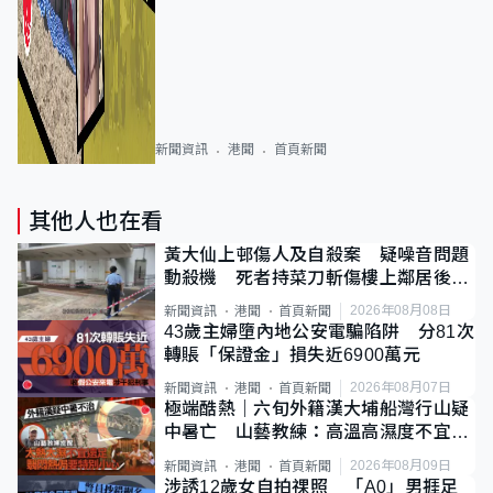
新聞資訊
港聞
首頁新聞
其他人也在看
黃大仙上邨傷人及自殺案 疑噪音問題
動殺機 死者持菜刀斬傷樓上鄰居後墮
斃
2026年08月08日
新聞資訊
港聞
首頁新聞
43歲主婦墮內地公安電騙陷阱 分81次
轉賬「保證金」損失近6900萬元
2026年08月07日
新聞資訊
港聞
首頁新聞
極端酷熱｜六旬外籍漢大埔船灣行山疑
中暑亡 山藝教練：高溫高濕度不宜遠
足
2026年08月09日
新聞資訊
港聞
首頁新聞
涉誘12歲女自拍祼照 「A0」男捱足