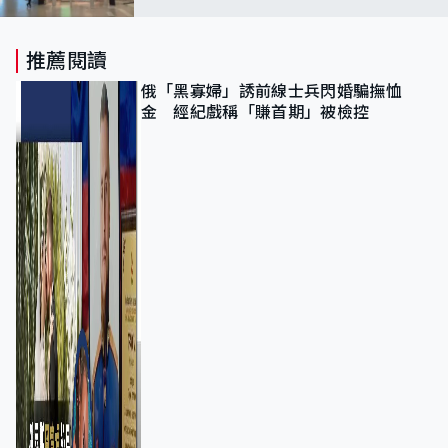
推薦閱讀
俄「黑寡婦」誘前線士兵閃婚騙撫恤
金 經紀戲稱「賺首期」被檢控