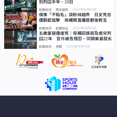
別判囚半年、10日
2026年08月05日
新聞資訊
兩岸國際
偶像「不點名」談粉絲越界 日女死忠
遭群起狙擊 掛繩開直播道歉後輕生
2026年08月06日
新聞資訊
新聞熱話
五歲童疑遭虐死｜母親認誤殺及虐兒判
囚22年 官斥被告殘忍、同類案最惡劣
2026年08月05日
新聞資訊
港聞