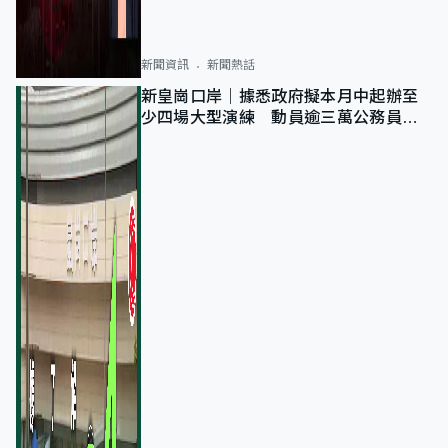
新聞資訊
新聞熱話
新皇崗口岸｜據悉政府擬本月中起辦至
少四場大型演練 動員逾三萬公務員人
次測試