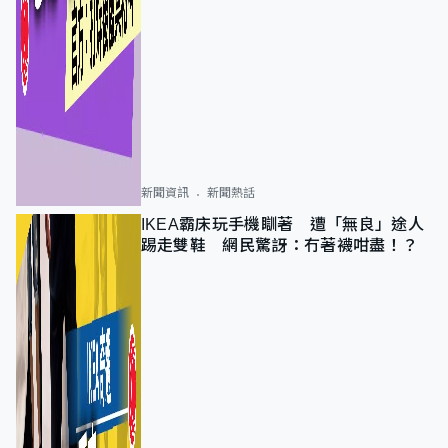
新聞資訊
新聞熱話
IKEA霸床玩手機瞓著 遭「無良」途人
踢走雙鞋 網民驚訝：冇著襪咁盡！？