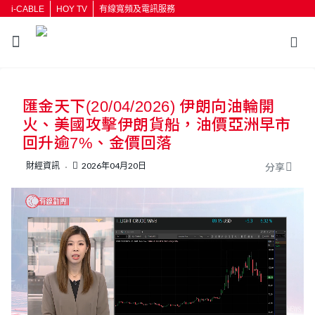
i-CABLE
HOY TV
有線寬頻及電訊服務
返回
匯金天下(20/04/2026) 伊朗向油輪開
按輸入鍵開始搜尋
火、美國攻擊伊朗貨船，油價亞洲早市
回升逾7%、金價回落
財經資訊
2026年04月20日
分享