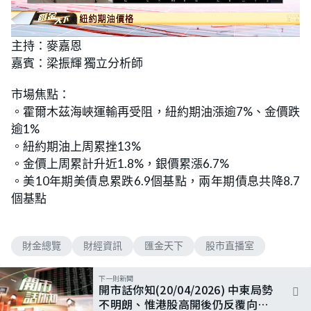
L
U
o
n
主持：麥嘉恩
a
m
d
u
嘉賓：梁振輝 獨立分析師
e
t
d
e
:
6
市場焦點：
.
6
。霍爾木茲海峽運輸再受阻，紐約期油漲逾7%、金價跌
3
%
逾1%
。紐約期油上周累挫13%
。金價上周累計升近1.8%，銀價累漲6.7%
。美10年期美債息累跌6.9個基點，兩年期債息共降8.7
個基點
財金總覽
財經資訊
匯金天下
股市直播室
下一則新聞
開市話你知(20/04/2026) 中東局勢
不明朗、惟港股高開後仍反覆向