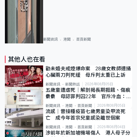
新聞資訊
港聞
首頁新聞
其他人也在看
勸未婚夫戒煙爆命案 28歲女教師連捅
心臟兩刀判死緩 母斥判太重已上訴
2026年08月05日
新聞資訊
新聞熱話
五歲童遭虐死｜解剖揭長期捱餓、傷痕
纍纍 母認罪判囚22年 官斥冷血：同
類案最惡劣
2026年08月05日
新聞資訊
港聞
首頁新聞
流感｜曾接種疫苗七歲男童染甲流死
亡 成今年首宗兒童感染離世個案
2026年08月04日
新聞資訊
港聞
首頁新聞
涉前年於新加坡機場傷人 港人母子分