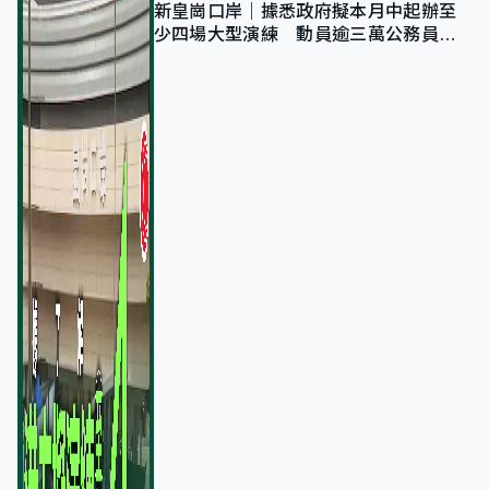
新皇崗口岸｜據悉政府擬本月中起辦至
少四場大型演練 動員逾三萬公務員人
次測試