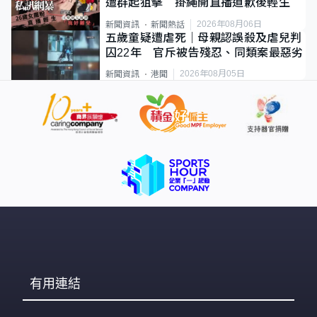
遭群起狙擊 掛繩開直播道歉後輕生
2026年08月06日
新聞資訊
新聞熱話
五歲童疑遭虐死｜母親認誤殺及虐兒判
囚22年 官斥被告殘忍、同類案最惡劣
2026年08月05日
新聞資訊
港聞
有用連結