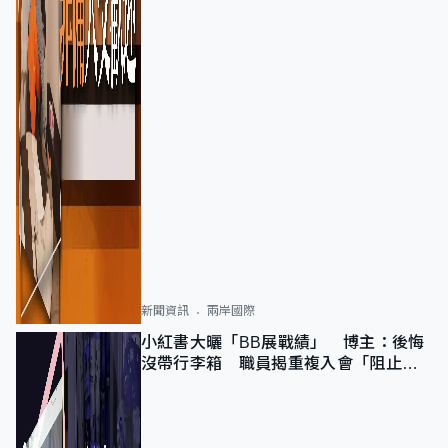
新聞資訊
兩岸國際
小紅書大曬「BB展戰績」 博主：後悔
沒帶行李箱 職員揭重複入會「阻止唔
到」