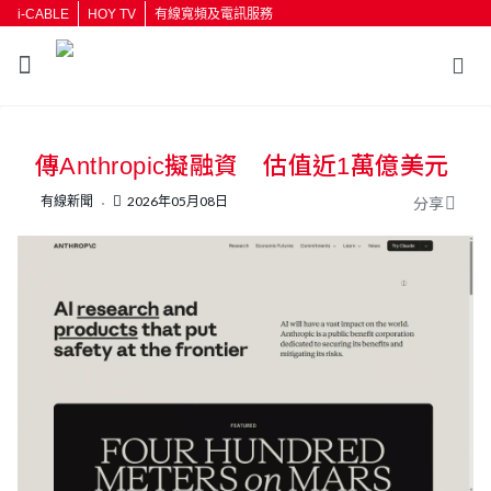
i-CABLE
HOY TV
有線寬頻及電訊服務
返回
傳Anthropic擬融資 估值近1萬億美元
按輸入鍵開始搜尋
有線新聞
2026年05月08日
分享