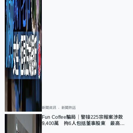
新聞資訊
新聞熱話
Fun Coffee騙局｜警接225宗報案涉款
9,400萬 拘6人包括董事股東 最高金
額一宗涉近千萬