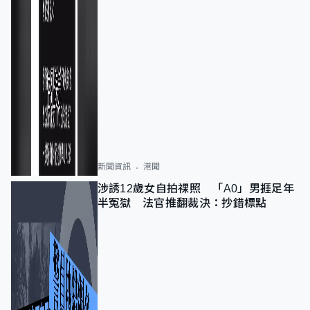
新聞資訊
港聞
涉誘12歲女自拍祼照 「A0」男捱足年
半冤獄 法官推翻裁決：抄錯標點