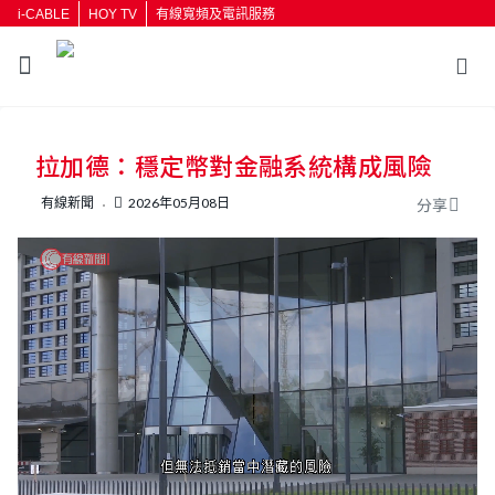
i-CABLE
HOY TV
有線寬頻及電訊服務
拉加德：穩定幣對金融系統構成風險
有線新聞
2026年05月08日
分享
L
U
o