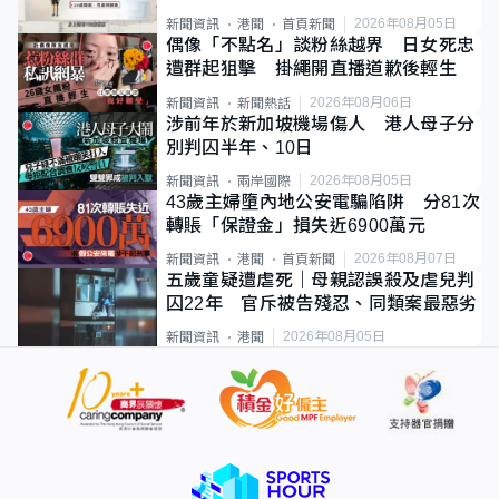
類案最惡劣
2026年08月05日
新聞資訊
港聞
首頁新聞
偶像「不點名」談粉絲越界 日女死忠
遭群起狙擊 掛繩開直播道歉後輕生
2026年08月06日
新聞資訊
新聞熱話
涉前年於新加坡機場傷人 港人母子分
別判囚半年、10日
2026年08月05日
新聞資訊
兩岸國際
43歲主婦墮內地公安電騙陷阱 分81次
轉賬「保證金」損失近6900萬元
2026年08月07日
新聞資訊
港聞
首頁新聞
五歲童疑遭虐死｜母親認誤殺及虐兒判
囚22年 官斥被告殘忍、同類案最惡劣
2026年08月05日
新聞資訊
港聞