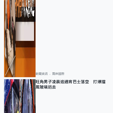
新聞資訊
兩岸國際
旺角男子凌晨追通宵巴士落空 打爆擋
風玻璃逃去