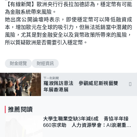
n
【有線新聞】歐洲央行行長拉加德認為，穩定幣有可能
a
m
d
u
為金融系統帶來風險。
e
t
d
e
:
她出席公開論壇時表示，即使穩定幣可以降低融資成
1
0
本，增加歐元在全球的吸引力，但無法抵銷當中潛藏的
0
.
風險，尤其是對金融安全以及貨幣政策所帶來的風險，
0
0
所以質疑歐洲是否需要引入穩定幣。
%
財金總覽
財經資訊
下一則新聞
羅淑佩訪意法 參觀威尼斯視藝雙
年展香港展
推薦閱讀
大學生職業空缺3年減6成 青協半年接
660宗求助 人力資源學會：AI浪潮重整
職位需求