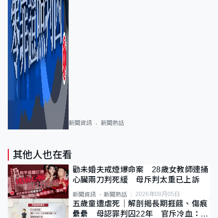
新聞資訊
新聞熱話
其他人也在看
勸未婚夫戒煙爆命案 28歲女教師連捅
心臟兩刀判死緩 母斥判太重已上訴
2026年08月05日
新聞資訊
新聞熱話
五歲童遭虐死｜解剖揭長期捱餓、傷痕
纍纍 母認罪判囚22年 官斥冷血：同