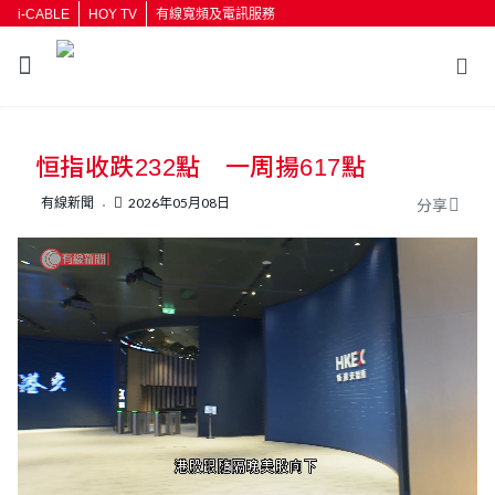
i-CABLE
HOY TV
有線寬頻及電訊服務
恒指收跌232點 一周揚617點
有線新聞
2026年05月08日
分享
L
U
o