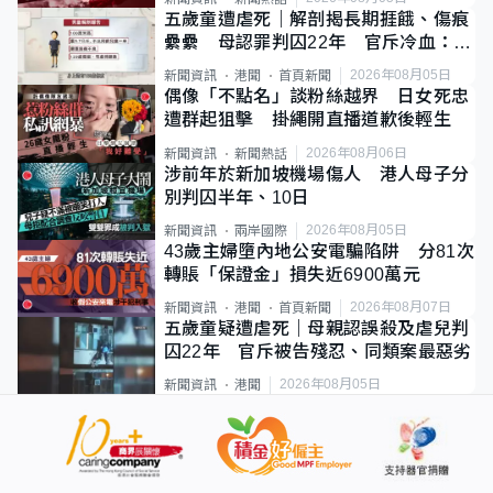
五歲童遭虐死｜解剖揭長期捱餓、傷痕
纍纍 母認罪判囚22年 官斥冷血：同
類案最惡劣
2026年08月05日
新聞資訊
港聞
首頁新聞
偶像「不點名」談粉絲越界 日女死忠
遭群起狙擊 掛繩開直播道歉後輕生
2026年08月06日
新聞資訊
新聞熱話
涉前年於新加坡機場傷人 港人母子分
別判囚半年、10日
2026年08月05日
新聞資訊
兩岸國際
43歲主婦墮內地公安電騙陷阱 分81次
轉賬「保證金」損失近6900萬元
2026年08月07日
新聞資訊
港聞
首頁新聞
五歲童疑遭虐死｜母親認誤殺及虐兒判
囚22年 官斥被告殘忍、同類案最惡劣
2026年08月05日
新聞資訊
港聞