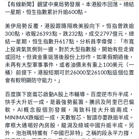
n
【有線新聞】觀望中東局勢發展，本港股市回落。總結
a
m
d
u
一星期，恒生指數累計升逾600點。
e
t
d
e
:
3
美伊局勢反覆，港股跟隨隔晚美股向下。恒指曾跌逾
1
.
300點，收報26393點，跌232點，成交2797億元。總
4
3
結一星期，恒生指數升617點。分析員李偉傑：「市寬
%
上投資氣氛側到一邊，對於大型指數股，開始有些走資
或回吐，但資金重返落後股份上炒作。如果假期過後，
未再有大型軍事事件，或者油價未有重上100美元（一
桶）前提下，港股短期可於26000至26100點這個位置
會有較明顯防守能力。」
百度旗下崑崙芯啟動A股上市輔導。百度逆市升半成，
快手大升近一成，是最強勢藍籌。騰訊及阿里巴巴偏
軟。AI概念股個別發展，海致科技大升逾兩成，
MINIMAX跌幅近一成，天數智芯、智譜亦要跌逾半成。
摩根大通唱好內房股，龍湖及綠城中國升逾半成。另
外，泡泡瑪特獲有「中國巴菲特」之稱的段永平力撐，