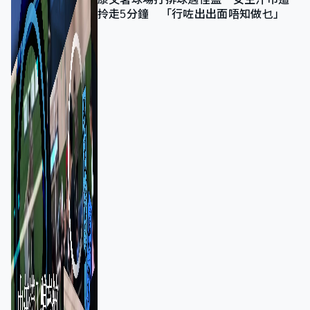
拎走5分鐘 「行咗出出面唔知做乜」