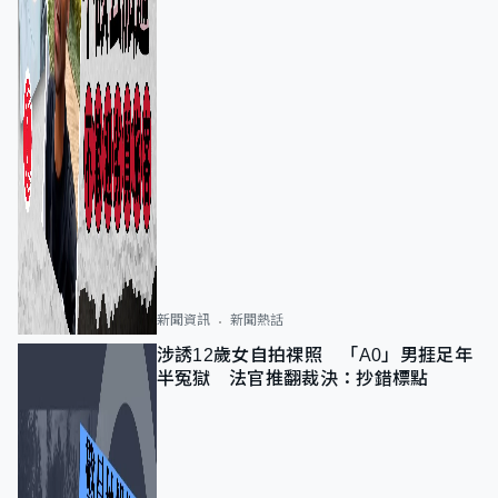
新聞資訊
新聞熱話
涉誘12歲女自拍祼照 「A0」男捱足年
半冤獄 法官推翻裁決：抄錯標點