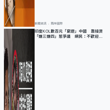
新聞資訊
兩岸國際
印度KOL數百元「窮遊」中國 靠接濟
「嫌三嫌四」惹爭議 網民：不歡迎劣
質旅客