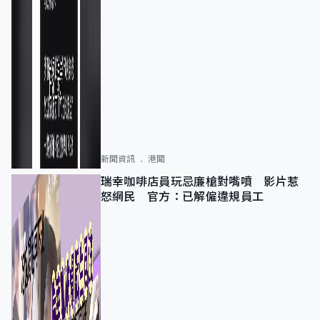
新聞資訊
港聞
瑞幸咖啡店員玩忌廉槍對嘴噴 影片惹
怒網民 官方：已解僱違規員工