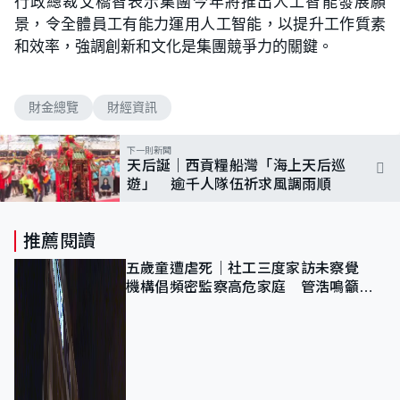
行政總裁艾橋智表示集團今年將推出人工智能發展願
景，令全體員工有能力運用人工智能，以提升工作質素
和效率，強調創新和文化是集團競爭力的關鍵。
財金總覽
財經資訊
下一則新聞
天后誕｜西貢糧船灣「海上天后巡
遊」 逾千人隊伍祈求風調雨順
推薦閱讀
五歲童遭虐死｜社工三度家訪未察覺
機構倡頻密監察高危家庭 管浩鳴籲加
強跨部門協作