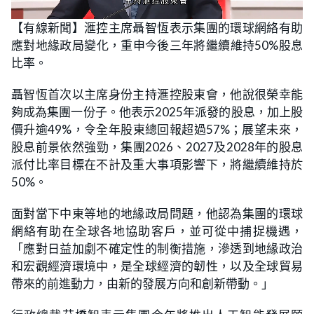
L
U
o
n
【有線新聞】滙控主席聶智恆表示集團的環球網絡有助
a
m
d
u
應對地緣政局變化，重申今後三年將繼續維持50%股息
e
t
d
e
:
比率。
3
1
.
聶智恆首次以主席身份主持滙控股東會，他說很榮幸能
9
1
夠成為集團一份子。他表示2025年派發的股息，加上股
%
價升逾49%，令全年股東總回報超過57%；展望未來，
股息前景依然強勁，集團2026、2027及2028年的股息
派付比率目標在不計及重大事項影響下，將繼續維持於
50%。
面對當下中東等地的地緣政局問題，他認為集團的環球
網絡有助在全球各地協助客戶，並可從中捕捉機遇，
「應對日益加劇不確定性的制衡措施，滲透到地緣政治
和宏觀經濟環境中，是全球經濟的韌性，以及全球貿易
帶來的前進動力，由新的發展方向和創新帶動。」