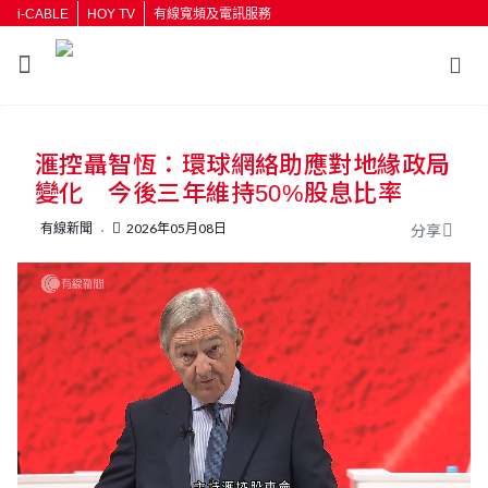
i-CABLE
HOY TV
有線寬頻及電訊服務
返回
滙控聶智恆：環球網絡助應對地緣政局
按輸入鍵開始搜尋
變化 今後三年維持50%股息比率
有線新聞
2026年05月08日
分享