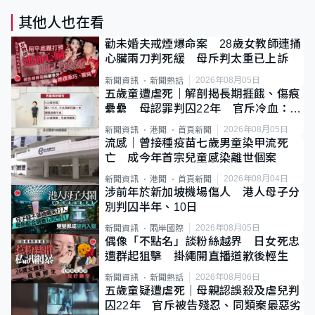
其他人也在看
勸未婚夫戒煙爆命案 28歲女教師連捅
心臟兩刀判死緩 母斥判太重已上訴
2026年08月05日
新聞資訊
新聞熱話
五歲童遭虐死｜解剖揭長期捱餓、傷痕
纍纍 母認罪判囚22年 官斥冷血：同
類案最惡劣
2026年08月05日
新聞資訊
港聞
首頁新聞
流感｜曾接種疫苗七歲男童染甲流死
亡 成今年首宗兒童感染離世個案
2026年08月04日
新聞資訊
港聞
首頁新聞
涉前年於新加坡機場傷人 港人母子分
別判囚半年、10日
2026年08月05日
新聞資訊
兩岸國際
偶像「不點名」談粉絲越界 日女死忠
遭群起狙擊 掛繩開直播道歉後輕生
2026年08月06日
新聞資訊
新聞熱話
五歲童疑遭虐死｜母親認誤殺及虐兒判
囚22年 官斥被告殘忍、同類案最惡劣