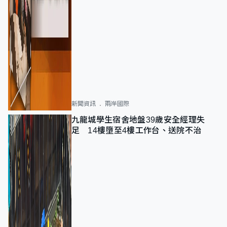
新聞資訊
兩岸國際
九龍城學生宿舍地盤39歲安全經理失
足 14樓墮至4樓工作台、送院不治