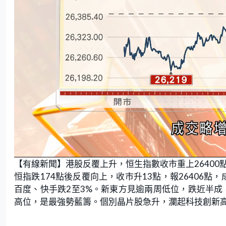
L
U
o
n
【有線新聞】港股反覆上升，恒生指數收市重上26400
a
m
d
u
e
t
恒指跌174點後反覆向上，收市升13點，報26406點
d
e
:
百度、快手跌2至3%。新東方見逾兩周低位，跌近半成
6
1
.
高位，是最強勢藍籌。個別晶片股急升，瀾起科技創新高
2
2
%