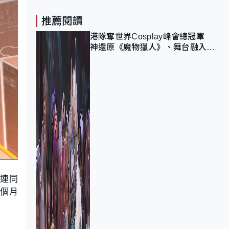
推薦閱讀
港隊奪世界Cosplay峰會總冠軍
神還原《魔物獵人》、舞台融入獅
子山 參賽者：讓大家認識香港
，連同
兩個月