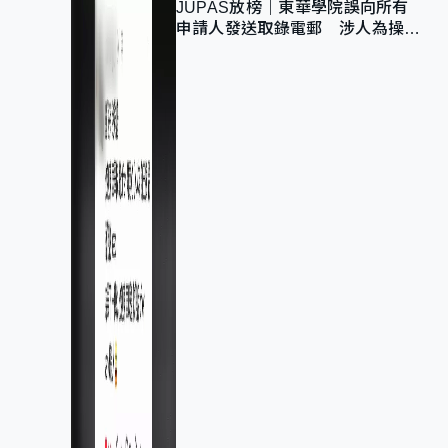
JUPAS放榜｜東華學院誤向所有
申請人發送取錄電郵 涉人為操作
疏忽、影響11,139人