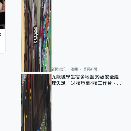
忠
新聞資訊
港聞
首頁新聞
九龍城學生宿舍地盤39歲安全經
理失足 14樓墮至4樓工作台、送
院不治