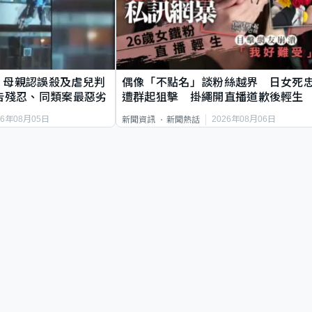
｜母親認誤殺及虐兒判
偶像「不點名」談粉絲越界 日女死
告殘忍、同類案最惡劣
遭群起狙擊 掛繩開直播道歉後輕生
26年08月05日
2026年08月06日
新聞資訊
新聞熱話