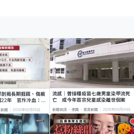
流感｜曾接種疫苗七歲男童染甲流死
解剖揭長期捱餓、傷痕
亡 成今年首宗兒童感染離世個案
22年 官斥冷血：同
2026年08月04日
新聞資訊
港聞
首頁新聞
2026年08月05日
頁新聞