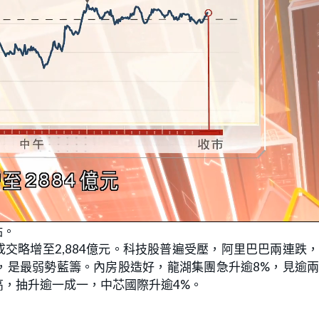
點。
，成交略增至2,884億元。科技股普遍受壓，阿里巴巴兩連跌
，是最弱勢藍籌。內房股造好，龍湖集團急升逾8%，見逾
，抽升逾一成一，中芯國際升逾4%。