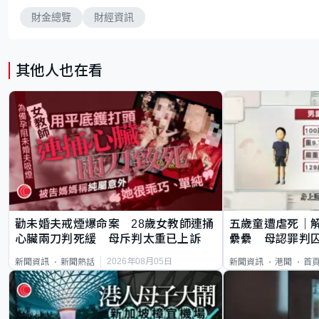
財金總覽
財經資訊
其他人也在看
勸未婚夫戒煙爆命案 28歲女教師連捅
五歲童遭虐死｜
心臟兩刀判死緩 母斥判太重已上訴
纍纍 母認罪判囚
類案最惡劣
2026年08月05日
新聞資訊
新聞熱話
新聞資訊
港聞
首