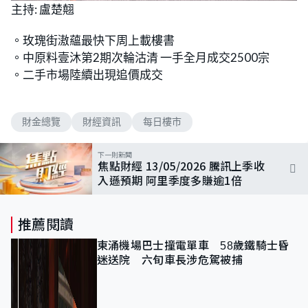
n
主持: 盧楚翹
a
m
d
u
e
t
d
e
。玫瑰街滶蘊最快下周上載樓書
:
1
。中原料壹沐第2期次輪沽清 一手全月成交2500宗
0
.
。二手市場陸續出現追價成交
7
6
%
財金總覽
財經資訊
每日樓市
下一則新聞
焦點財經 13/05/2026 騰訊上季收
入遜預期 阿里季度多賺逾1倍
推薦閱讀
東涌機場巴士撞電單車 58歲鐵騎士昏
迷送院 六旬車長涉危駕被捕