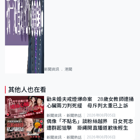
新聞資訊
港聞
其他人也在看
勸未婚夫戒煙爆命案 28歲女教師連捅
心臟兩刀判死緩 母斥判太重已上訴
2026年08月05日
新聞資訊
新聞熱話
偶像「不點名」談粉絲越界 日女死忠
遭群起狙擊 掛繩開直播道歉後輕生
2026年08月06日
新聞資訊
新聞熱話