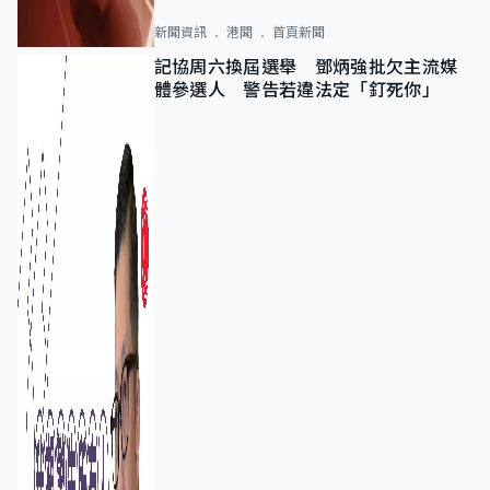
新聞資訊
港聞
首頁新聞
記協周六換屆選舉 鄧炳強批欠主流媒
體參選人 警告若違法定「釘死你」