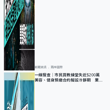
新聞資訊
兩岸國際
一線搜查｜市民買教練堂失近$200萬
美容、健身預繳合約擬設冷靜期 業界
憂退款計法對商戶不公