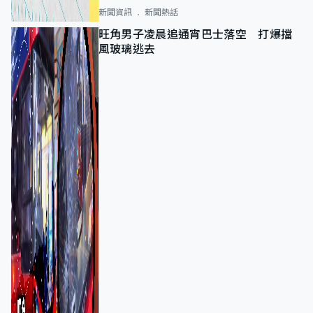
新聞資訊
新聞熱話
旺角男子凌晨追通宵巴士落空 打爆擋
風玻璃逃去