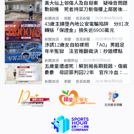
黃大仙上邨傷人及自殺案 疑噪音問題
動殺機 死者持菜刀斬傷樓上鄰居後墮
斃
2026年08月08日
新聞資訊
港聞
首頁新聞
43歲主婦墮內地公安電騙陷阱 分81次
轉賬「保證金」損失近6900萬元
2026年08月07日
新聞資訊
港聞
首頁新聞
涉誘12歲女自拍祼照 「A0」男捱足
年半冤獄 法官推翻裁決：抄錯標點
2026年08月06日
新聞資訊
新聞熱話
五歲童遭虐死｜解剖揭長期捱餓、傷痕
纍纍 母認罪判囚22年 官斥冷血：同
類案最惡劣
2026年08月05日
新聞資訊
港聞
首頁新聞