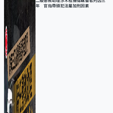
二級懲教助理涉木棍捅傷羈留者判囚三
年 官指帶頭犯法屬加刑因素