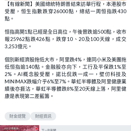
n
【有線新聞】美國總統特朗普結束訪華行程，本港股市
a
m
d
u
受壓，恒生指數跌穿26000點，總結一周恒指跌430
e
t
d
e
:
點。
4
8
.
恒指高開1點已經是全日高位，午後曾跌逾500點，收市
3
9
報25962點跌426點，跌穿10、20及100天線，成交
%
3,253億元。
個別新經濟股拖低大市，阿里跌4%，連同小米及美團拖
低恒指逾140點。金融股亦向下，工行及平保跌1%至
2%。AI概念股受壓，諾比侃跌一成一，壁仞科技及
MINIMAX跌幅介乎6%至7%。華虹半導體及阿里健康業
績後亦捱沽，華虹半導體跌8%至20天線上落，阿里健
康是表現第二差藍籌。
財金總覽
財經資訊
下一則新聞