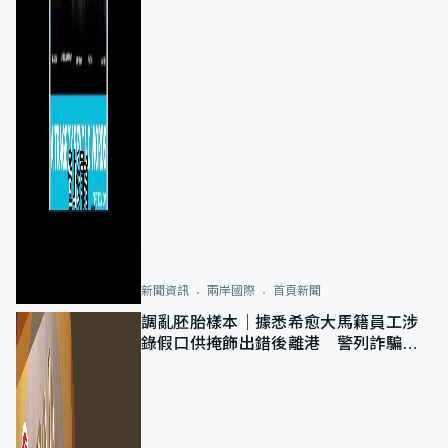
新聞資訊
兩岸國際
首頁新聞
調亂胚胎樣本｜據悉希愈大馬籍員工涉
錄假口供掩飾出錯後離港 警列詐騙
正通緝在逃人士