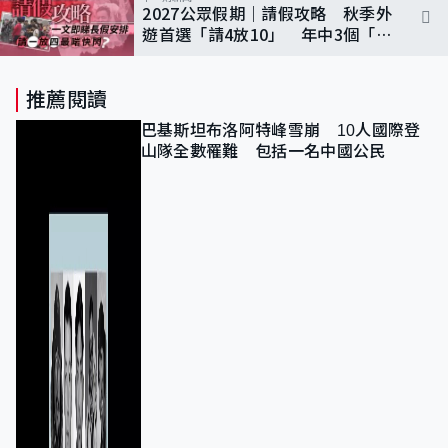
2027公眾假期｜請假攻略 秋季外
遊首選「請4放10」 年中3個「請
1放4」最啱快閃
推薦閱讀
巴基斯坦布洛阿特峰雪崩 10人國際登
山隊全數罹難 包括一名中國公民