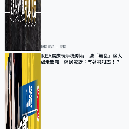
新聞資訊
港聞
IKEA霸床玩手機瞓著 遭「無良」途人
踢走雙鞋 網民驚訝：冇著襪咁盡！？