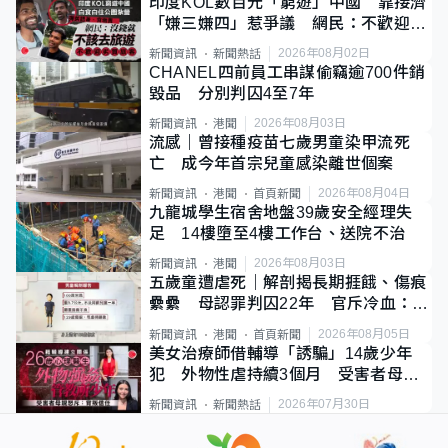
印度KOL數百元「窮遊」中國 靠接濟
「嫌三嫌四」惹爭議 網民：不歡迎劣
質旅客
2026年08月02日
新聞資訊
新聞熱話
CHANEL四前員工串謀偷竊逾700件銷
毀品 分別判囚4至7年
2026年08月03日
新聞資訊
港聞
流感｜曾接種疫苗七歲男童染甲流死
亡 成今年首宗兒童感染離世個案
2026年08月04日
新聞資訊
港聞
首頁新聞
九龍城學生宿舍地盤39歲安全經理失
足 14樓墮至4樓工作台、送院不治
2026年08月03日
新聞資訊
港聞
五歲童遭虐死｜解剖揭長期捱餓、傷痕
纍纍 母認罪判囚22年 官斥冷血：同
類案最惡劣
2026年08月05日
新聞資訊
港聞
首頁新聞
美女治療師借輔導「誘騙」14歲少年
犯 外物性虐持續3個月 受害者母：
要保護其他人
2026年07月30日
新聞資訊
新聞熱話