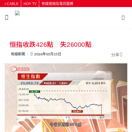
i-CABLE
HOY TV
有線寬頻及電訊服務
返回
恒指收跌426點 失26000點
按輸入鍵開始搜尋
有線新聞
2026年05月15日
分享
L
U
o