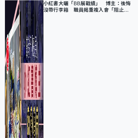
小紅書大曬「BB展戰績」 博主：後悔
沒帶行李箱 職員揭重複入會「阻止唔
到」