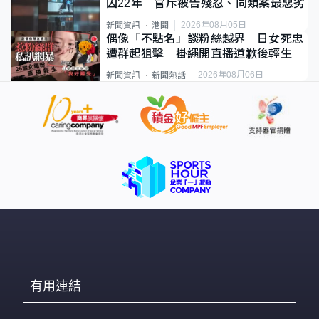
囚22年 官斥被告殘忍、同類案最惡劣
2026年08月05日
新聞資訊
港聞
偶像「不點名」談粉絲越界 日女死忠
遭群起狙擊 掛繩開直播道歉後輕生
2026年08月06日
新聞資訊
新聞熱話
有用連結