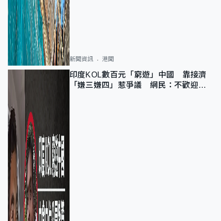
新聞資訊
港聞
印度KOL數百元「窮遊」中國 靠接濟
「嫌三嫌四」惹爭議 網民：不歡迎劣
質旅客