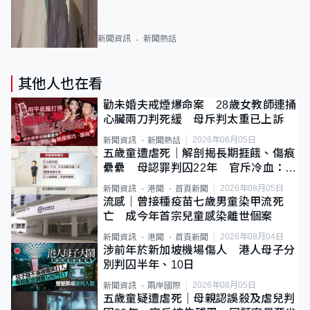
新聞資訊
新聞熱話
其他人也在看
勸未婚夫戒煙爆命案 28歲女教師連捅
心臟兩刀判死緩 母斥判太重已上訴
2026年08月05日
新聞資訊
新聞熱話
五歲童遭虐死｜解剖揭長期捱餓、傷痕
纍纍 母認罪判囚22年 官斥冷血：同
類案最惡劣
2026年08月05日
新聞資訊
港聞
首頁新聞
流感｜曾接種疫苗七歲男童染甲流死
亡 成今年首宗兒童感染離世個案
2026年08月04日
新聞資訊
港聞
首頁新聞
涉前年於新加坡機場傷人 港人母子分
別判囚半年、10日
2026年08月05日
新聞資訊
兩岸國際
五歲童疑遭虐死｜母親認誤殺及虐兒判