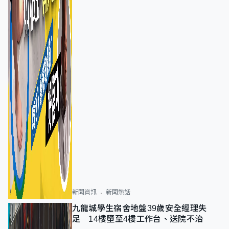
新聞資訊
新聞熱話
九龍城學生宿舍地盤39歲安全經理失
足 14樓墮至4樓工作台、送院不治