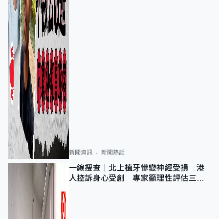
新聞資訊
新聞熱話
一線搜查｜北上植牙慘變神經受損 港
人控訴身心受創 專家籲理性評估三大
風險