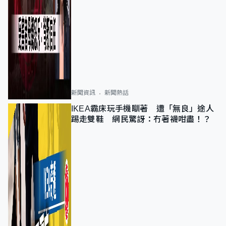
新聞資訊
新聞熱話
IKEA霸床玩手機瞓著 遭「無良」途人
踢走雙鞋 網民驚訝：冇著襪咁盡！？