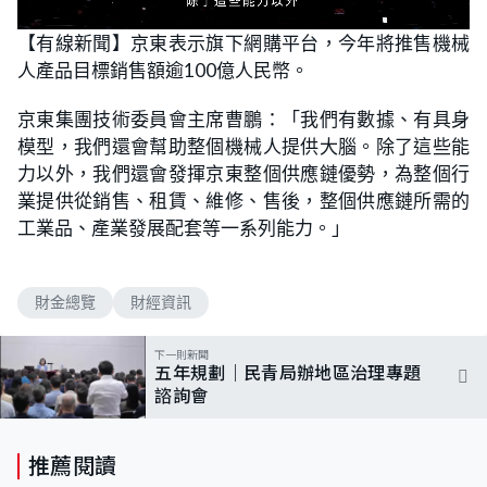
L
U
o
n
【有線新聞】京東表示旗下網購平台，今年將推售機械
a
m
d
u
人產品目標銷售額逾100億人民幣。
e
t
d
e
:
9
京東集團技術委員會主席曹鵬：「我們有數據、有具身
7
.
模型，我們還會幫助整個機械人提供大腦。除了這些能
0
6
力以外，我們還會發揮京東整個供應鏈優勢，為整個行
%
業提供從銷售、租賃、維修、售後，整個供應鏈所需的
工業品、產業發展配套等一系列能力。」
財金總覽
財經資訊
下一則新聞
五年規劃｜民青局辦地區治理專題
諮詢會
推薦閱讀