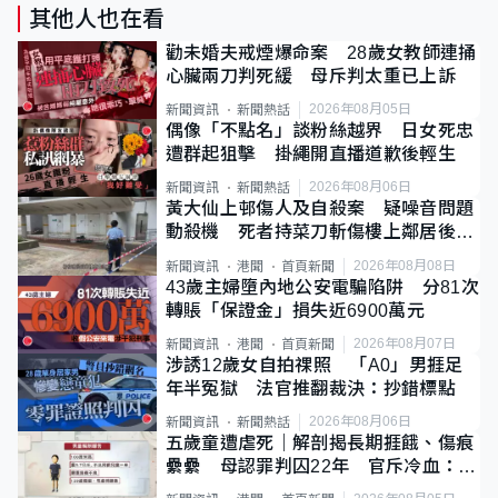
其他人也在看
勸未婚夫戒煙爆命案 28歲女教師連捅
心臟兩刀判死緩 母斥判太重已上訴
2026年08月05日
新聞資訊
新聞熱話
偶像「不點名」談粉絲越界 日女死忠
遭群起狙擊 掛繩開直播道歉後輕生
2026年08月06日
新聞資訊
新聞熱話
黃大仙上邨傷人及自殺案 疑噪音問題
動殺機 死者持菜刀斬傷樓上鄰居後墮
斃
2026年08月08日
新聞資訊
港聞
首頁新聞
43歲主婦墮內地公安電騙陷阱 分81次
轉賬「保證金」損失近6900萬元
2026年08月07日
新聞資訊
港聞
首頁新聞
涉誘12歲女自拍祼照 「A0」男捱足
年半冤獄 法官推翻裁決：抄錯標點
2026年08月06日
新聞資訊
新聞熱話
五歲童遭虐死｜解剖揭長期捱餓、傷痕
纍纍 母認罪判囚22年 官斥冷血：同
類案最惡劣