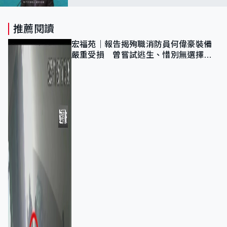
推薦閱讀
宏福苑｜報告揭殉職消防員何偉豪裝備
嚴重受損 曾嘗試逃生、惜別無選擇下
棄裝備墮樓