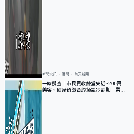
新聞資訊
港聞
首頁新聞
一線搜查｜市民買教練堂失近$200萬
美容、健身預繳合約擬設冷靜期 業界
憂退款計法對商戶不公