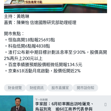
L
U
o
n
主持：黃皓琳
a
m
d
u
嘉賓：陳樂怡 信達國際研究部助理經理
e
t
d
e
:
5
開市焦點：
.
1
。恒指高開18點報25693點
2
%
。科指低開6點報4838點
。渣打公布新中期目標計劃派息率至少30%，股價高開
2%再升上200元以上
。百度季績勝預期股價輕微低開報134.5元
。京東618活動月底啟動，股價低開近2%
財金總覽
財經資訊
股市直播室
開市話你知
下一則新聞
李家超：6月初率團出訪哈薩克、
烏茲別克 逾60工商界代表參與