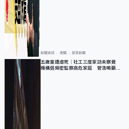
新聞資訊
港聞
首頁新聞
五歲童遭虐死｜社工三度家訪未察覺
機構倡頻密監察高危家庭 管浩鳴籲加
強跨部門協作