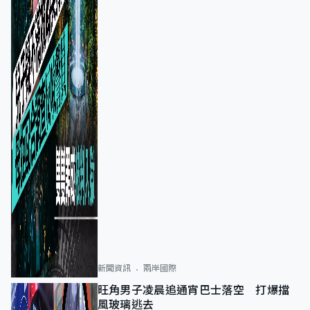
新聞資訊
兩岸國際
旺角男子凌晨追通宵巴士落空 打爆擋
風玻璃逃去