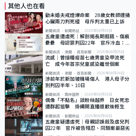
其他人也在看
勸未婚夫戒煙爆命案 28歲女教師連捅
心臟兩刀判死緩 母斥判太重已上訴
2026年08月05日
新聞資訊
新聞熱話
五歲童遭虐死｜解剖揭長期捱餓、傷痕
纍纍 母認罪判囚22年 官斥冷血：同
類案最惡劣
2026年08月05日
新聞資訊
港聞
首頁新聞
流感｜曾接種疫苗七歲男童染甲流死
亡 成今年首宗兒童感染離世個案
2026年08月04日
新聞資訊
港聞
首頁新聞
涉前年於新加坡機場傷人 港人母子分
別判囚半年、10日
2026年08月05日
新聞資訊
兩岸國際
偶像「不點名」談粉絲越界 日女死忠
遭群起狙擊 掛繩開直播道歉後輕生
2026年08月06日
新聞資訊
新聞熱話
五歲童疑遭虐死｜母親認誤殺及虐兒判
囚22年 官斥被告殘忍、同類案最惡劣