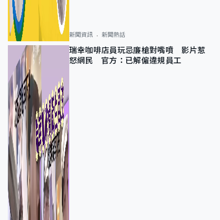
新聞資訊
新聞熱話
瑞幸咖啡店員玩忌廉槍對嘴噴 影片惹
怒網民 官方：已解僱違規員工