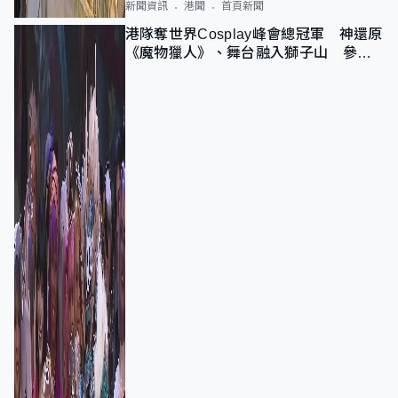
新聞資訊
港聞
首頁新聞
港隊奪世界Cosplay峰會總冠軍 神還原
《魔物獵人》、舞台融入獅子山 參賽
者：讓大家認識香港