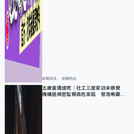
新聞資訊
新聞熱話
五歲童遭虐死｜社工三度家訪未察覺
機構倡頻密監察高危家庭 管浩鳴籲加
強跨部門協作