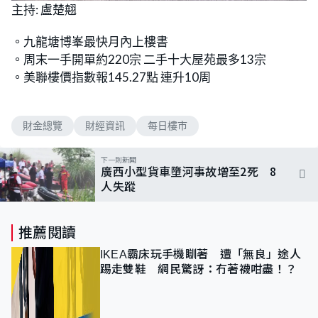
n
主持: 盧楚翹
a
m
d
u
e
t
d
e
。九龍塘博峯最快月內上樓書
:
7
。周末一手開單約220宗 二手十大屋苑最多13宗
.
6
。美聯樓價指數報145.27點 連升10周
7
%
財金總覽
財經資訊
每日樓市
下一則新聞
廣西小型貨車墮河事故增至2死 8
人失蹤
推薦閱讀
IKEA霸床玩手機瞓著 遭「無良」途人
踢走雙鞋 網民驚訝：冇著襪咁盡！？