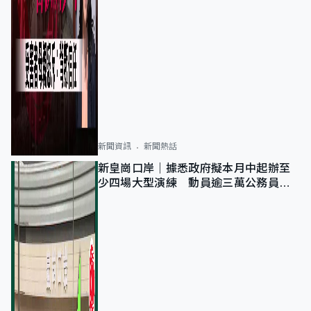
新聞資訊
新聞熱話
新皇崗口岸｜據悉政府擬本月中起辦至
少四場大型演練 動員逾三萬公務員人
次測試