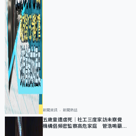
新聞資訊
新聞熱話
五歲童遭虐死｜社工三度家訪未察覺
機構倡頻密監察高危家庭 管浩鳴籲加
強跨部門協作