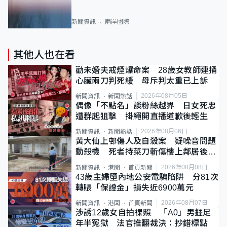
新聞資訊
兩岸國際
其他人也在看
勸未婚夫戒煙爆命案 28歲女教師連捅
心臟兩刀判死緩 母斥判太重已上訴
2026年08月05日
新聞資訊
新聞熱話
偶像「不點名」談粉絲越界 日女死忠
遭群起狙擊 掛繩開直播道歉後輕生
2026年08月06日
新聞資訊
新聞熱話
黃大仙上邨傷人及自殺案 疑噪音問題
動殺機 死者持菜刀斬傷樓上鄰居後墮
斃
2026年08月08日
新聞資訊
港聞
首頁新聞
43歲主婦墮內地公安電騙陷阱 分81次
轉賬「保證金」損失近6900萬元
2026年08月07日
新聞資訊
港聞
首頁新聞
涉誘12歲女自拍祼照 「A0」男捱足
年半冤獄 法官推翻裁決：抄錯標點