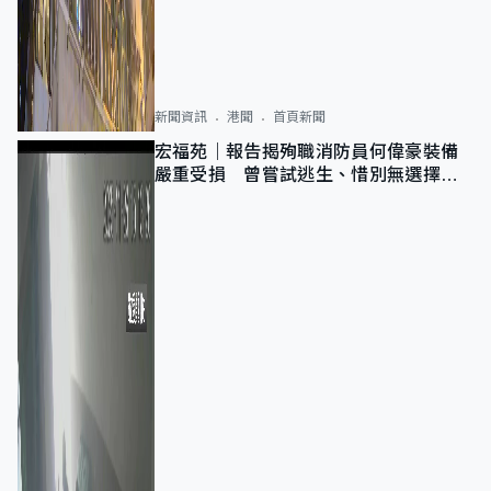
新聞資訊
港聞
首頁新聞
宏福苑｜報告揭殉職消防員何偉豪裝備
嚴重受損 曾嘗試逃生、惜別無選擇下
棄裝備墮樓