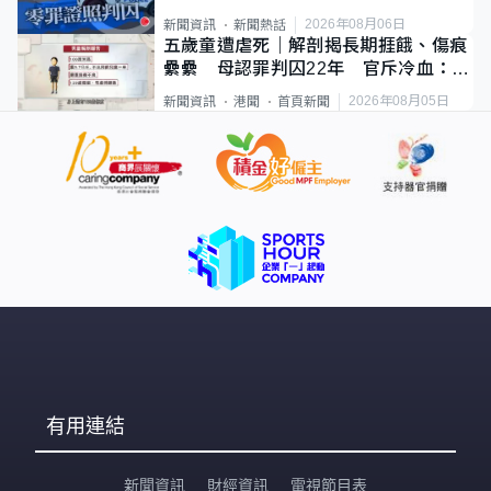
2026年08月06日
新聞資訊
新聞熱話
五歲童遭虐死｜解剖揭長期捱餓、傷痕
纍纍 母認罪判囚22年 官斥冷血：同
類案最惡劣
2026年08月05日
新聞資訊
港聞
首頁新聞
有用連結
新聞資訊
財經資訊
電視節目表