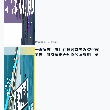
新聞資訊
港聞
一線搜查｜市民買教練堂失近$200萬
美容、健身預繳合約擬設冷靜期 業界
憂退款計法對商戶不公