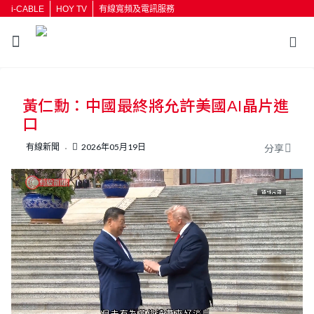
i-CABLE
HOY TV
有線寬頻及電訊服務
返回
黃仁勳：中國最終將允許美國AI晶片進
按輸入鍵開始搜尋
口
有線新聞
2026年05月19日
分享