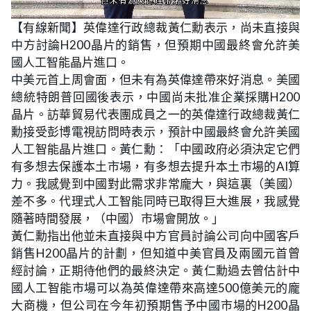
L
U
o
n
【有線新聞】英偉達行政總裁黃仁勳表示，尚未直接與
a
m
d
u
中方討論H200晶片的銷售，但預期中國最終會允許美
e
t
d
e
:
國人工智能晶片進口。
3
1
中美元首上周會面，但未有為英偉達帶來好消息。美國
.
2
總統特朗普回國後表示，中國尚未批准企業採購H200
5
%
晶片。訪華貿易代表團成員之一的英偉達行政總裁黃仁
勳接受彭博電視訪問時表示，預計中國最終會允許美國
人工智能晶片進口。黃仁勳：「中國政府必須決定它們
有多想去保護本土市場，有多想去提升本土市場的AI算
力。我感覺到中國對此需求非常龐大，與這裏（美國）
差不多。代理式人工智能同時已取得巨大進展，我感覺
隨著時間發展，（中國）市場會開放。」
黃仁勳指出他並未直接與中方官員討論公司向中國客戶
銷售H200晶片的計劃，但知道中美官員及兩國元首曾
經討論，正期待他們的最終決定。黃仁勳過去曾估計中
國人工智能市場可以為英偉達帶來高達500億美元的龐
大商機，但公司在今年初預期售予中國市場的H200晶