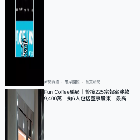
新聞資訊
兩岸國際
首頁新聞
Fun Coffee騙局｜警接225宗報案涉款
9,400萬 拘6人包括董事股東 最高金
額一宗涉近千萬