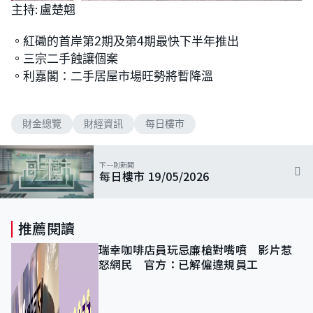
n
主持: 盧楚翹
a
m
d
u
e
t
d
e
。紅磡的首岸第2期及第4期最快下半年推出
:
1
。三宗二手蝕讓個案
1
.
。利嘉閣：二手居屋市場旺勢將暫降溫
3
4
%
財金總覽
財經資訊
每日樓市
下一則新聞
每日樓市 19/05/2026
推薦閱讀
瑞幸咖啡店員玩忌廉槍對嘴噴 影片惹
怒網民 官方：已解僱違規員工