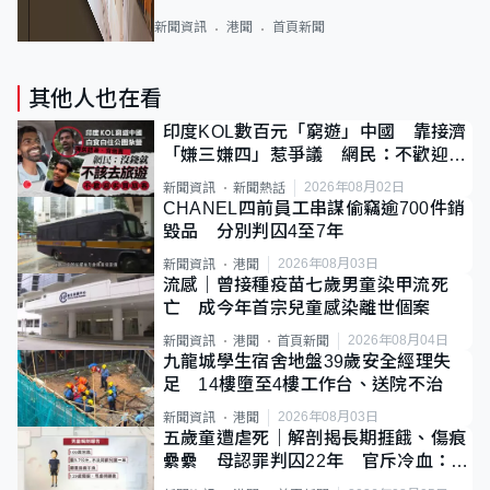
新聞資訊
港聞
首頁新聞
其他人也在看
印度KOL數百元「窮遊」中國 靠接濟
「嫌三嫌四」惹爭議 網民：不歡迎劣
質旅客
2026年08月02日
新聞資訊
新聞熱話
CHANEL四前員工串謀偷竊逾700件銷
毀品 分別判囚4至7年
2026年08月03日
新聞資訊
港聞
流感｜曾接種疫苗七歲男童染甲流死
亡 成今年首宗兒童感染離世個案
2026年08月04日
新聞資訊
港聞
首頁新聞
九龍城學生宿舍地盤39歲安全經理失
足 14樓墮至4樓工作台、送院不治
2026年08月03日
新聞資訊
港聞
五歲童遭虐死｜解剖揭長期捱餓、傷痕
纍纍 母認罪判囚22年 官斥冷血：同
類案最惡劣