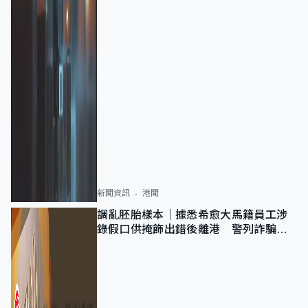
新聞資訊
港聞
調亂胚胎樣本｜據悉希愈大馬籍員工涉
錄假口供掩飾出錯後離港 警列詐騙
正通緝在逃人士