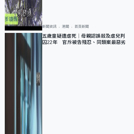
新聞資訊
港聞
首頁新聞
五歲童疑遭虐死｜母親認誤殺及虐兒判
囚22年 官斥被告殘忍、同類案最惡劣