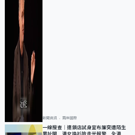
新聞資訊
兩岸國際
一線搜查｜連鎖店試身室布簾突遭陌生
男扯開 港女換衫險走光報警 全港分