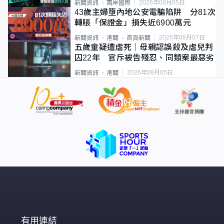
2026年08月05日
新聞資訊
兩岸國際
43歲主婦墮內地公安電騙陷阱 分81次
轉賬「保證金」損失近6900萬元
2026年08月07日
新聞資訊
港聞
首頁新聞
五歲童疑遭虐死｜母親認誤殺及虐兒判
囚22年 官斥被告殘忍、同類案最惡劣
2026年08月05日
新聞資訊
港聞
有用連結