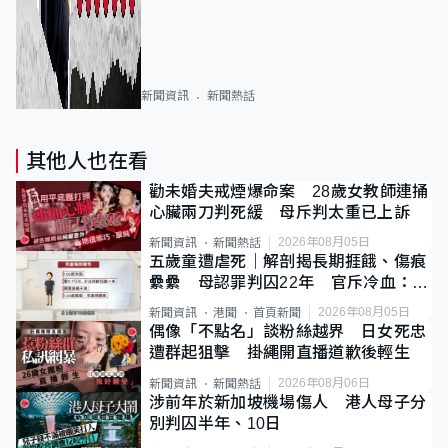
新聞資訊
新聞熱話
其他人也在看
勸未婚夫戒煙爆命案 28歲女教師連捅
心臟兩刀判死緩 母斥判太重已上訴
2026年08月05日
新聞資訊
新聞熱話
五歲童遭虐死｜解剖揭長期捱餓、傷痕
纍纍 母認罪判囚22年 官斥冷血：同
類案最惡劣
2026年08月05日
新聞資訊
港聞
首頁新聞
偶像「不點名」談粉絲越界 日女死忠
遭群起狙擊 掛繩開直播道歉後輕生
2026年08月06日
新聞資訊
新聞熱話
涉前年於新加坡機場傷人 港人母子分
別判囚半年、10日