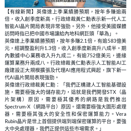
L
U
o
n
【有線新聞】英偉達上季業績勝預期，按年多賺逾兩
a
m
d
u
倍，收入創季度新高，行政總裁黃仁勳表示新一代人工
e
t
d
e
:
智能AI晶片開局表現非常強勁。另外，他接受美國媒體
2
8
訪問時指已把中國市場讓給內地科網巨頭「華為」。
.
9
英偉達上季業績勝預期，按年多賺2.1倍，有逾583億美
5
%
元，經調整盈利升1.3倍，收入創季度新高升八成半。期
內數據中心業務收入升九成二，有逾752億美元，邊緣
運算業務升兩成八。行政總裁黃仁勳表示人工智能AI工
廠建設正大規模擴張及代理AI應用程式興起，旗下新一
代AI晶片開局表現強勁。
英偉達行政總裁黃仁勳：「我們正構建人工智能基礎設
施，需要極強大的儲存能力，這就是我們開發STX（晶
片架構）原因，需要極其優秀的網路是我們推出
Spectrum-X（網路平台）原因。還需要極強大圖形處理
器，需要極其強大的安全性和保密運算能力。Vera
Rubin晶片是世上首個提供端到端保密運算的平台，要強
大中央處理器，我們正提供這些市場需求。」