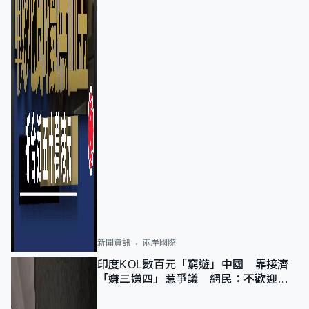
新聞資訊
兩岸國際
印度KOL數百元「窮遊」中國 靠接濟
「嫌三嫌四」惹爭議 網民：不歡迎劣
質旅客