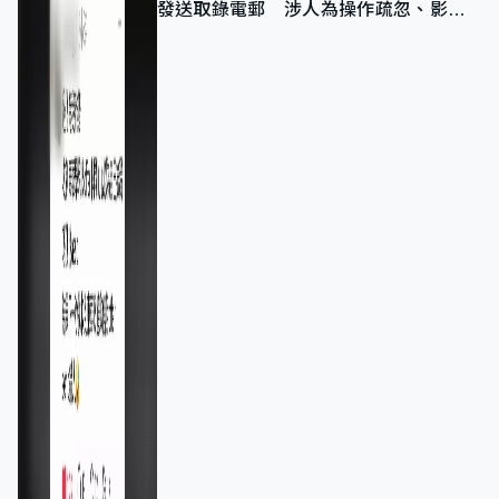
發送取錄電郵 涉人為操作疏忽、影響
11,139人