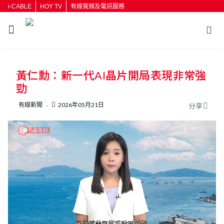
i-CABLE
HOY TV
有線寬頻及電訊服務
返回
黃仁勳：新一代AI晶片開局表現非常強
按輸入鍵開始搜尋
勁
有線新聞
2026年05月21日
分享