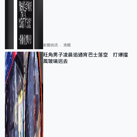
新聞資訊
港聞
旺角男子凌晨追通宵巴士落空 打爆擋
風玻璃逃去