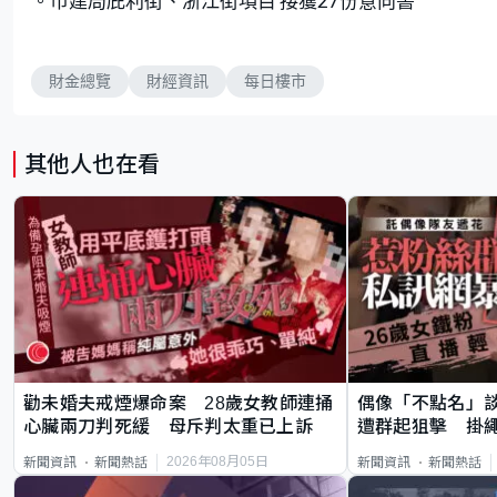
。市建局庇利街、浙江街項目 接獲27份意向書
財金總覽
財經資訊
每日樓市
其他人也在看
勸未婚夫戒煙爆命案 28歲女教師連捅
偶像「不點名」
心臟兩刀判死緩 母斥判太重已上訴
遭群起狙擊 掛
2026年08月05日
新聞資訊
新聞熱話
新聞資訊
新聞熱話