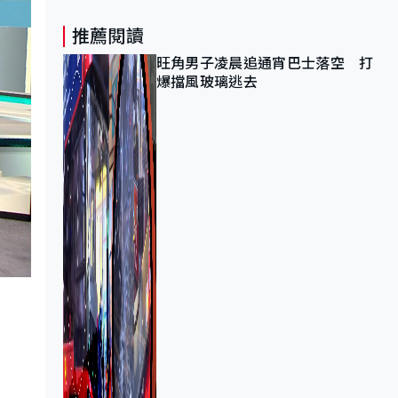
推薦閱讀
旺角男子凌晨追通宵巴士落空 打
爆擋風玻璃逃去