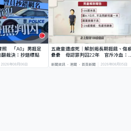
祼照 「A0」男捱足
五歲童遭虐死｜解剖揭長期捱餓、傷
推翻裁決：抄錯標點
纍纍 母認罪判囚22年 官斥冷血：
類案最惡劣
2026年08月06日
2026年08月05日
新聞資訊
港聞
首頁新聞