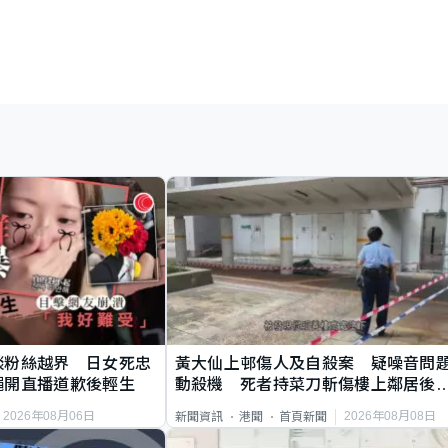
談粉絲越界 日女死忠
黃大仙上邨傷人及自殺案 疑噪音問
繩開直播道歉後輕生
動殺機 死者持菜刀斬傷樓上鄰居後
斃
2026年08月06日
2026年08月08日
新聞資訊
港聞
首頁新聞