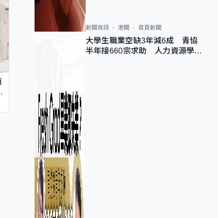
新聞資訊
港聞
首頁新聞
大學生職業空缺3年減6成 青協
半年接660宗求助 人力資源學
會：AI浪潮重整職位需求
痕
同