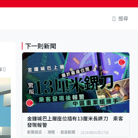
搜尋
下一則新聞
享
金鐘城巴上層座位插有13厘米長鎅刀 乘客
發現報警
2026年05月27日
新聞資訊
港聞
首頁新聞