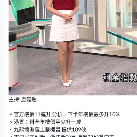
L
U
o
n
主持: 盧楚翹
a
m
d
u
e
t
d
e
:
。官方樓價11連升 分析：下半年樓價最多升10%
9
.
2
。港置：料全年樓價至少升一成
5
%
。九龍塘滶蘊上載樓書 提供109伙