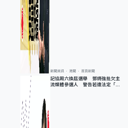
新聞資訊
港聞
首頁新聞
記協周六換屆選舉 鄧炳強批欠主
流媒體參選人 警告若違法定「釘
死你」