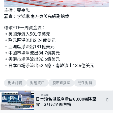
L
U
o
n
主持：麥嘉恩
a
m
d
u
嘉賓：李溢琳 南方東英高級副總裁
e
t
d
e
:
6
環球ETF一周資金流：
.
4
。美國淨流入501億美元
0
%
。歐元區淨流出2.24億美元
。亞洲區淨流出181億美元
。中國市場淨流出84.7億美元
。香港市場淨流出36.6億美元
。日本市場淨流出52.6億，南韓流出13.6億美元
財金總覽
財經資訊
股市直播室
衍生財智
下一則新聞
日本濱名湖蜆產量由6,000噸降至
零 3月起全面禁捕