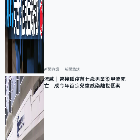
新聞資訊
新聞熱話
流感｜曾接種疫苗七歲男童染甲流死
亡 成今年首宗兒童感染離世個案