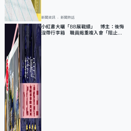
新聞資訊
新聞熱話
小紅書大曬「BB展戰績」 博主：後悔
沒帶行李箱 職員揭重複入會「阻止唔
到」