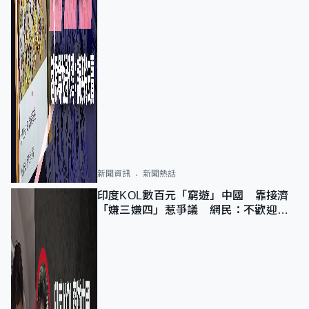
新聞資訊
新聞熱話
印度KOL數百元「窮遊」中國 靠接濟
「嫌三嫌四」惹爭議 網民：不歡迎劣
質旅客