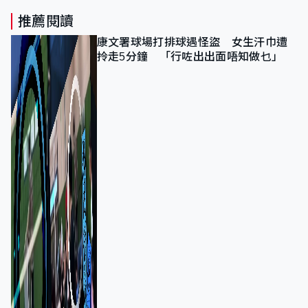
推薦閱讀
康文署球場打排球遇怪盜 女生汗巾遭
拎走5分鐘 「行咗出出面唔知做乜」