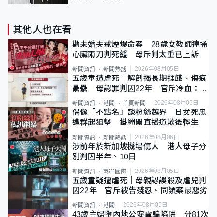
其他人也在看
勸未婚夫戒煙爆命案 28歲女教師連捅
心臟兩刀判死緩 母斥判太重已上訴
2026年08月05日
新聞資訊
新聞熱話
五歲童遭虐死｜解剖揭長期捱餓、傷痕
纍纍 母認罪判囚22年 官斥冷血：同
類案最惡劣
2026年08月05日
新聞資訊
港聞
首頁新聞
偶像「不點名」談粉絲越界 日女死忠
遭群起狙擊 掛繩開直播道歉後輕生
2026年08月06日
新聞資訊
新聞熱話
涉前年於新加坡機場傷人 港人母子分
別判囚半年、10日
2026年08月05日
新聞資訊
兩岸國際
五歲童疑遭虐死｜母親認誤殺及虐兒判
囚22年 官斥被告殘忍、同類案最惡劣
2026年08月05日
新聞資訊
港聞
43歲主婦墮內地公安電騙陷阱 分81次