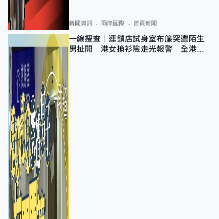
新聞資訊
兩岸國際
首頁新聞
一線搜查｜連鎖店試身室布簾突遭陌生
男扯開 港女換衫險走光報警 全港分
店急換實體門