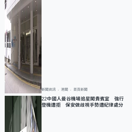
新聞資訊
港聞
首頁新聞
22中國人曼谷機場追星闖貴賓室 強行
登機遭拒 保安做歧視手勢遭紀律處分