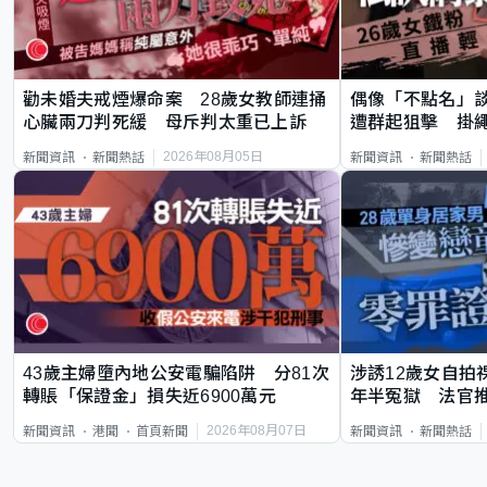
勸未婚夫戒煙爆命案 28歲女教師連捅
偶像「不點名」
心臟兩刀判死緩 母斥判太重已上訴
遭群起狙擊 掛
2026年08月05日
新聞資訊
新聞熱話
新聞資訊
新聞熱話
43歲主婦墮內地公安電騙陷阱 分81次
涉誘12歲女自拍
轉賬「保證金」損失近6900萬元
年半冤獄 法官
2026年08月07日
新聞資訊
港聞
首頁新聞
新聞資訊
新聞熱話