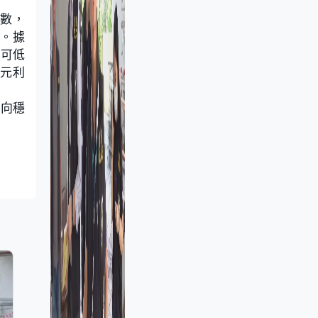
變數，
會。據
不可低
港元利
趨向穩