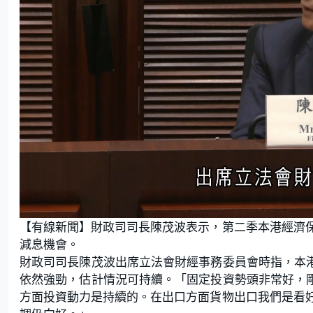
L
U
o
n
【有線新聞】財政司司長陳茂波表示，第二季本港經濟
a
m
d
u
e
t
減息機會。
d
e
:
財政司司長陳茂波出席立法會財經事務委員會時指，本港
2
2
.
依然強勁，估計情況可持續。「固定投資勢頭非常好，剛
9
0
方面投資動力是持續的。在出口方面貨物出口我們是看
%