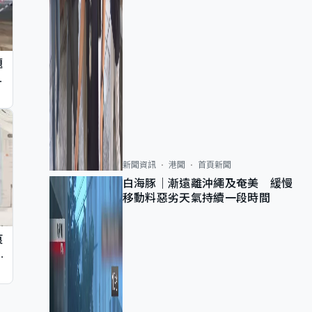
題
墮
新聞資訊
港聞
首頁新聞
白海豚｜漸遠離沖繩及奄美 緩慢
移動料惡劣天氣持續一段時間
痕
同