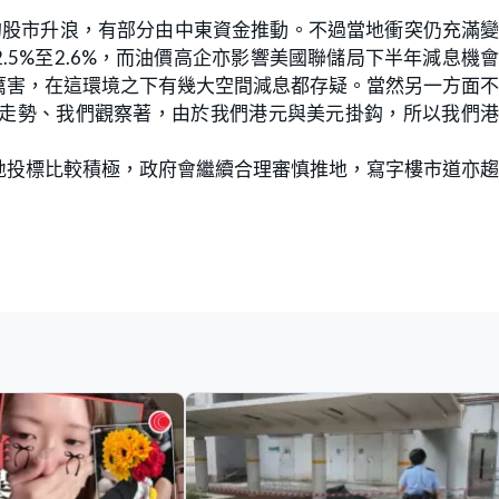
的股市升浪，有部分由中東資金推動。不過當地衝突仍充滿
5%至2.6%，而油價高企亦影響美國聯儲局下半年減息機
厲害，在這環境之下有幾大空間減息都存疑。當然另一方面
率走勢、我們觀察著，由於我們港元與美元掛鈎，所以我們
地投標比較積極，政府會繼續合理審慎推地，寫字樓市道亦