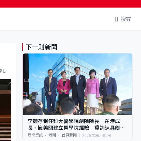
搜尋
下一則新聞
享
李競存獲任科大醫學院創院院長 在港成
長、擁美國建立醫學院經驗 冀訓練具創新
想法醫生
2026年06月01日
新聞資訊
港聞
首頁新聞