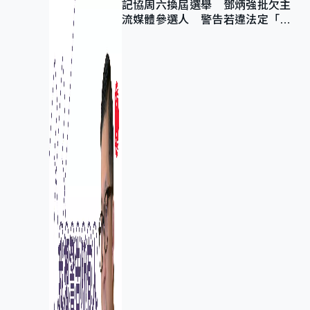
記協周六換屆選舉 鄧炳強批欠主
流媒體參選人 警告若違法定「釘
死你」