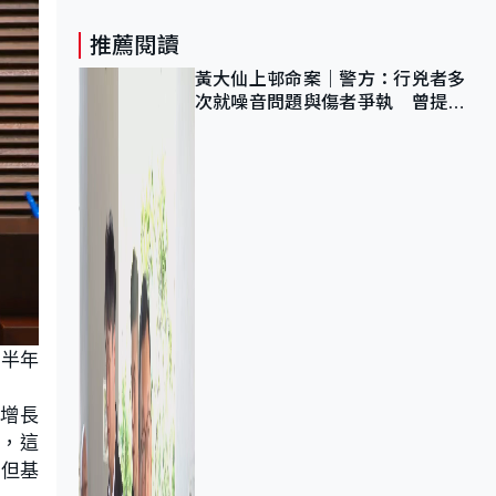
推薦閱讀
黃大仙上邨命案｜警方：行兇者多
次就噪音問題與傷者爭執 曾提出
調單位已獲批
下半年
濟增長
勁，這
，但基