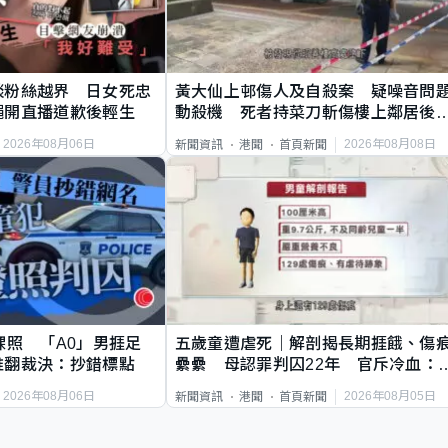
談粉絲越界 日女死忠
黃大仙上邨傷人及自殺案 疑噪音問
繩開直播道歉後輕生
動殺機 死者持菜刀斬傷樓上鄰居後
斃
2026年08月06日
2026年08月08日
新聞資訊
港聞
首頁新聞
祼照 「A0」男捱足
五歲童遭虐死｜解剖揭長期捱餓、傷
推翻裁決：抄錯標點
纍纍 母認罪判囚22年 官斥冷血：
類案最惡劣
2026年08月06日
2026年08月05日
新聞資訊
港聞
首頁新聞