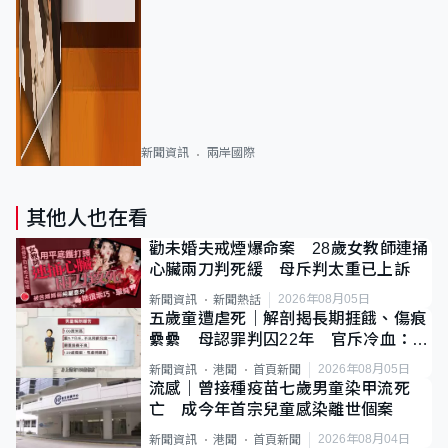
新聞資訊
兩岸國際
其他人也在看
勸未婚夫戒煙爆命案 28歲女教師連捅
心臟兩刀判死緩 母斥判太重已上訴
2026年08月05日
新聞資訊
新聞熱話
五歲童遭虐死｜解剖揭長期捱餓、傷痕
纍纍 母認罪判囚22年 官斥冷血：同
類案最惡劣
2026年08月05日
新聞資訊
港聞
首頁新聞
流感｜曾接種疫苗七歲男童染甲流死
亡 成今年首宗兒童感染離世個案
2026年08月04日
新聞資訊
港聞
首頁新聞