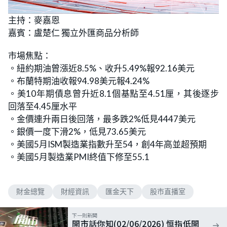
L
U
o
n
主持：麥嘉恩
a
m
d
u
嘉賓：盧楚仁 獨立外匯商品分析師
e
t
d
e
:
3
市場焦點：
.
9
。紐約期油曾漲近8.5%、收升5.49%報92.16美元
7
%
。布蘭特期油收報94.98美元報4.24%
。美10年期債息曾升近8.1個基點至4.51厘，其後逐步
回落至4.45厘水平
。金價連升兩日後回落，最多跌2%低見4447美元
。銀價一度下滑2%，低見73.65美元
。美國5月ISM製造業指數升至54，創4年高並超預期
。美國5月製造業PMI終值下修至55.1
財金總覽
財經資訊
匯金天下
股市直播室
下一則新聞
開市話你知(02/06/2026) 恒指低開