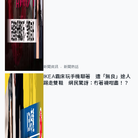
新聞資訊
新聞熱話
IKEA霸床玩手機瞓著 遭「無良」途人
踢走雙鞋 網民驚訝：冇著襪咁盡！？