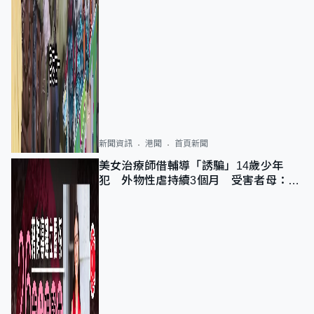
新聞資訊
港聞
首頁新聞
美女治療師借輔導「誘騙」14歲少年
犯 外物性虐持續3個月 受害者母：要
保護其他人