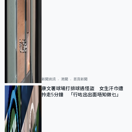
新聞資訊
港聞
首頁新聞
康文署球場打排球遇怪盜 女生汗巾遭
拎走5分鐘 「行咗出出面唔知做乜」