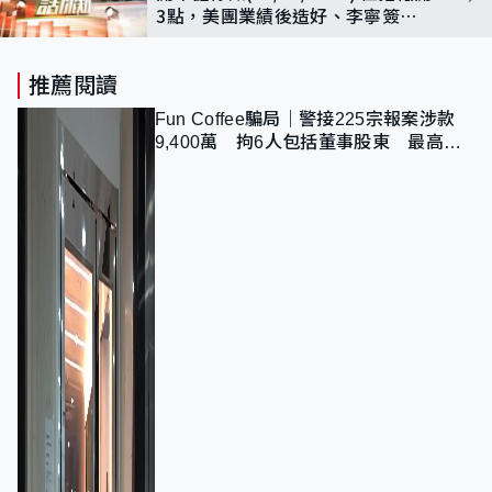
3點，美團業績後造好、李寧簽居
里代言推高股價
推薦閱讀
Fun Coffee騙局｜警接225宗報案涉款
9,400萬 拘6人包括董事股東 最高金
額一宗涉近千萬