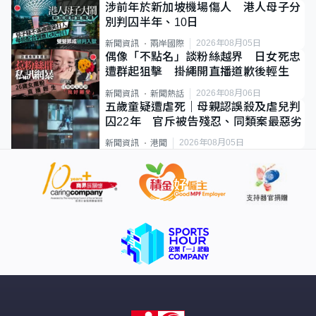
涉前年於新加坡機場傷人 港人母子分
別判囚半年、10日
2026年08月05日
新聞資訊
兩岸國際
偶像「不點名」談粉絲越界 日女死忠
遭群起狙擊 掛繩開直播道歉後輕生
2026年08月06日
新聞資訊
新聞熱話
五歲童疑遭虐死｜母親認誤殺及虐兒判
囚22年 官斥被告殘忍、同類案最惡劣
2026年08月05日
新聞資訊
港聞