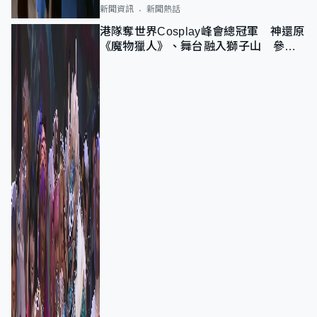
新聞資訊
新聞熱話
港隊奪世界Cosplay峰會總冠軍 神還原
《魔物獵人》、舞台融入獅子山 參賽
者：讓大家認識香港