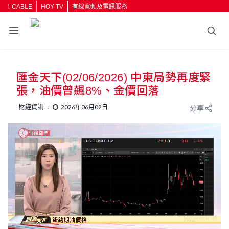
i-CABLE
HOY TV
有線寬頻及電訊服務
匯金天下(02/06/2026) 中東局勢再度緊
張，油價曾飊8%、金價回落
財經資訊
2026年06月02日
分享