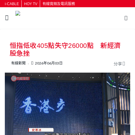
i-CABLE
HOY TV
有線寬頻及電訊服務
返回
恒指低收405點失守26000點 新經濟
按輸入鍵開始搜尋
股急挫
有線新聞
2026年06月03日
分享