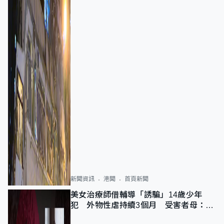
新聞資訊
港聞
首頁新聞
美女治療師借輔導「誘騙」14歲少年
犯 外物性虐持續3個月 受害者母：要
保護其他人