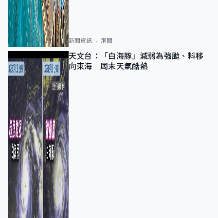
新聞資訊
港聞
天文台：「白海豚」減弱為強颱、料移
向東海 周末天氣酷熱