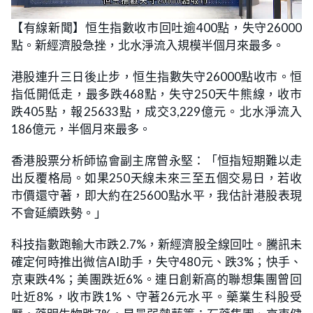
L
U
o
n
【有線新聞】恒生指數收市回吐逾400點，失守26000
a
m
d
u
點。新經濟股急挫，北水淨流入規模半個月來最多。
e
t
d
e
:
2
港股連升三日後止步，恒生指數失守26000點收市。恒
6
.
指低開低走，最多跌468點，失守250天牛熊線，收市
3
2
跌405點，報25633點，成交3,229億元。北水淨流入
%
186億元，半個月來最多。
香港股票分析師協會副主席曾永堅：「恒指短期難以走
出反覆格局。如果250天線未來三至五個交易日，若收
市價還守著，即大約在25600點水平，我估計港股表現
不會延續跌勢。」
科技指數跑輸大市跌2.7%，新經濟股全線回吐。騰訊未
確定何時推出微信AI助手，失守480元、跌3%；快手、
京東跌4%；美團跌近6%。連日創新高的聯想集團曾回
吐近8%，收市跌1%、守著26元水平。藥業生科股受