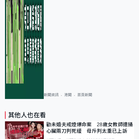
新聞資訊
港聞
首頁新聞
其他人也在看
勸未婚夫戒煙爆命案 28歲女教師連捅
心臟兩刀判死緩 母斥判太重已上訴