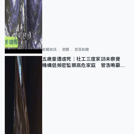
新聞資訊
港聞
首頁新聞
五歲童遭虐死｜社工三度家訪未察覺
機構倡頻密監察高危家庭 管浩鳴籲加
強跨部門協作