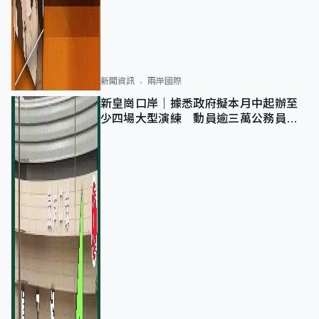
新聞資訊
兩岸國際
新皇崗口岸｜據悉政府擬本月中起辦至
少四場大型演練 動員逾三萬公務員人
次測試