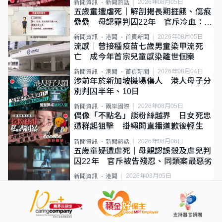
2026年08月05日
新聞資訊
新聞熱話
五歲童遭虐死｜解剖揭長期捱餓、傷痕
纍纍 母認罪判囚22年 官斥冷血：同
類案最惡劣
2026年08月05日
新聞資訊
港聞
首頁新聞
流感｜曾接種疫苗七歲男童染甲流死
亡 成今年首宗兒童感染離世個案
2026年08月04日
新聞資訊
港聞
首頁新聞
涉前年於新加坡機場傷人 港人母子分
別判囚半年、10日
2026年08月05日
新聞資訊
兩岸國際
偶像「不點名」談粉絲越界 日女死忠
遭群起狙擊 掛繩開直播道歉後輕生
2026年08月06日
新聞資訊
新聞熱話
五歲童疑遭虐死｜母親認誤殺及虐兒判
囚22年 官斥被告殘忍、同類案最惡劣
2026年08月05日
新聞資訊
港聞