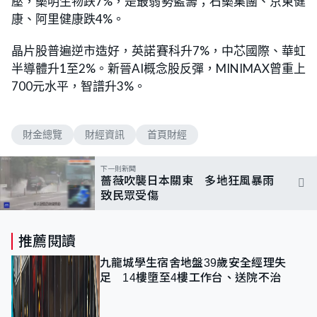
壓，藥明生物跌7%，是最弱勢藍籌；石藥集團、京東健
康、阿里健康跌4%。
晶片股普遍逆市造好，英諾賽科升7%，中芯國際、華虹
半導體升1至2%。新晉AI概念股反彈，MINIMAX曾重上
700元水平，智譜升3%。
財金總覽
財經資訊
首頁財經
下一則新聞
薔薇吹襲日本關東 多地狂風暴雨
致民眾受傷
推薦閱讀
九龍城學生宿舍地盤39歲安全經理失
足 14樓墮至4樓工作台、送院不治