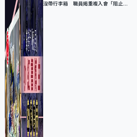
沒帶行李箱 職員揭重複入會「阻止唔
到」