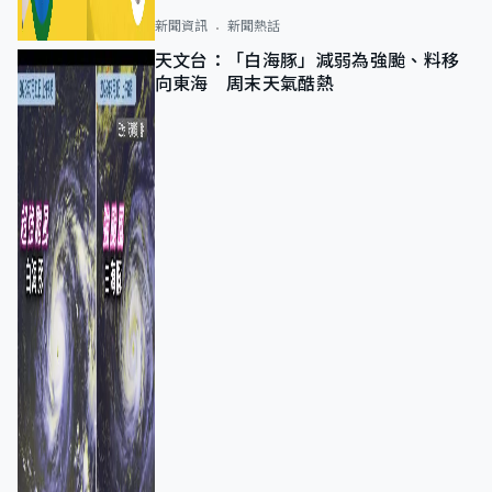
新聞資訊
新聞熱話
天文台：「白海豚」減弱為強颱、料移
向東海 周末天氣酷熱