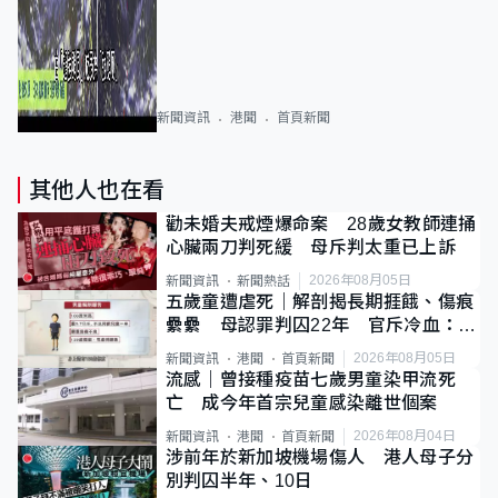
新聞資訊
港聞
首頁新聞
其他人也在看
勸未婚夫戒煙爆命案 28歲女教師連捅
心臟兩刀判死緩 母斥判太重已上訴
2026年08月05日
新聞資訊
新聞熱話
五歲童遭虐死｜解剖揭長期捱餓、傷痕
纍纍 母認罪判囚22年 官斥冷血：同
類案最惡劣
2026年08月05日
新聞資訊
港聞
首頁新聞
流感｜曾接種疫苗七歲男童染甲流死
亡 成今年首宗兒童感染離世個案
2026年08月04日
新聞資訊
港聞
首頁新聞
涉前年於新加坡機場傷人 港人母子分
別判囚半年、10日