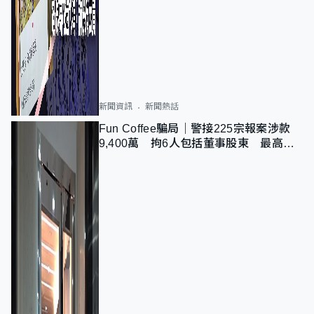
新聞資訊
新聞熱話
Fun Coffee騙局｜警接225宗報案涉款
9,400萬 拘6人包括董事股東 最高金
額一宗涉近千萬