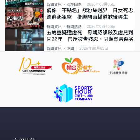
2026年08月05日
新聞資訊
兩岸國際
偶像「不點名」談粉絲越界 日女死忠
遭群起狙擊 掛繩開直播道歉後輕生
2026年08月06日
新聞資訊
新聞熱話
五歲童疑遭虐死｜母親認誤殺及虐兒判
囚22年 官斥被告殘忍、同類案最惡劣
2026年08月05日
新聞資訊
港聞