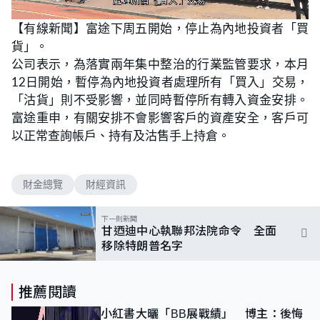
L
U
o
n
【有線新聞】富途下周五開始，停止為內地投資者「買
a
m
d
u
貨」。
e
t
d
e
:
公司表示，為落實兩年集中整治的行業監管要求，本月
8
1
12日開始，暫停為內地投資者處理所有「買入」交易，
.
8
「沽貨」則不受影響，並同時暫停所有轉入資金安排。
2
%
富途重申，有關安排不會影響客戶的資產安全，客戶可
以正常查詢帳戶、持有及沽售手上持倉。
財金總覽
財經資訊
下一則新聞
甘迺迪中心執聯邦法院命令 全面
移除特朗普名字
推薦閱讀
小紅書大曬「BB展戰績」 博主：後悔