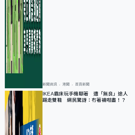
新聞資訊
港聞
首頁新聞
IKEA霸床玩手機瞓著 遭「無良」途人
踢走雙鞋 網民驚訝：冇著襪咁盡！？