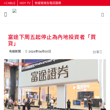
i-CABLE
HOY TV
有線寬頻及電訊服務
返回
富途下周五起停止為內地投資者「買
按輸入鍵開始搜尋
貨」
有線新聞
2026年06月05日
分享