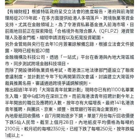
【有線財經】根據特區政府呈交立法會的進度報告，港府與前海管
理局從2019年起，在多方面提供給港人多項落戶、跨境執業等資金
支持。尤其在金融領域上，為了令港資私募基金進入前海市場，目
前兩地目前正在探索降低「合格境外有限合夥人（QFLPZ）港資管
理人及基金門檻，縮短申請流程以及拓寬投資範圍。
另外金管局與央行在去年10月簽署諒解備忘錄，根據立法會文件披
露，現時已經有逾20間
金融機構及科技公司，透過「一站式」平台在香港與內地大灣區城
市，同步測試跨境金融科技項目。
而除了開設律師執業資格考試，粵港澳三地法律部門還設立了聯席
會議制度，並計劃於今年下旬再開第四次會議，討論建立大灣區仲
裁員推薦名冊，審議通過跨境爭議調解規則。
推出超過1年半的「大灣區青年就業計劃」現時亦已有約1100名畢業
生入職，當中6成3均在深圳工作。而前海港澳青年招聘計劃今年上
半年開放的職位及應聘的人數，按年亦有大幅增長。最終141名港澳
青年獲聘，與騰訊、京東、順豐、微眾銀行等前海企業簽約。
內地廢紙回收價格，自7月開始逐步下調，單是7月份每斤回收價便
下跌5仙人民幣。截至上個月28日，內地紙皮平均價格為每噸約
2100元，較月初的每噸2350元，已經下跌了每噸250元，按年跌幅
1成以上。