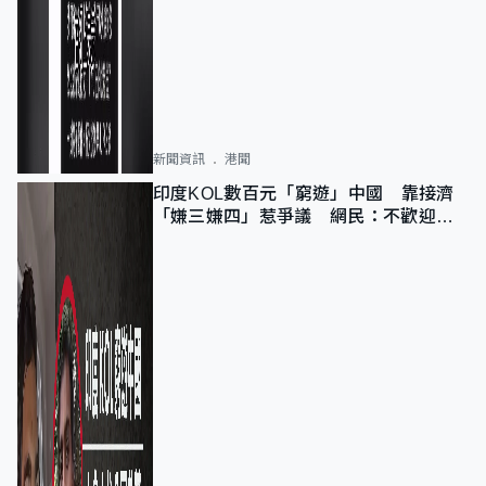
新聞資訊
港聞
印度KOL數百元「窮遊」中國 靠接濟
「嫌三嫌四」惹爭議 網民：不歡迎劣
質旅客