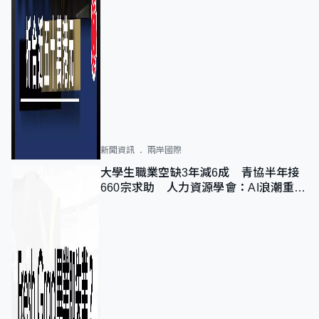
新聞資訊
兩岸國際
大學生職業空缺3年減6成 青協半年接
660宗求助 人力資源學會：AI浪潮重整
職位需求