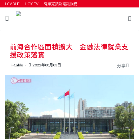
i-CABLE
HOY TV
有線寬頻及電訊服務
返回
前海合作區面積擴大 金融法律就業支
按輸入鍵開始搜尋
援政策落實
i-Cable
2022年08月03日
分享