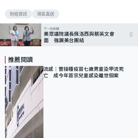
財經資訊
灣區直送
下一則新聞
美眾議院議長佩洛西與蔡英文會
面 強調美台團結
推薦閱讀
流感｜曾接種疫苗七歲男童染甲流死
亡 成今年首宗兒童感染離世個案