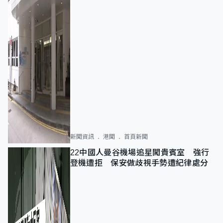
新聞資訊
港聞
首頁新聞
22中國人曼谷機場追星闖貴賓室 強行
登機遭拒 保安做歧視手勢遭紀律處分