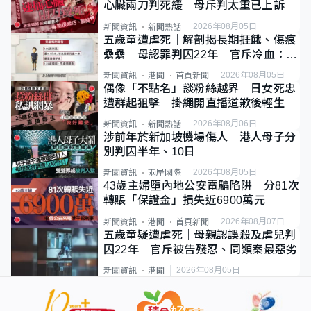
心臟兩刀判死緩 母斥判太重已上訴
2026年08月05日
新聞資訊
新聞熱話
五歲童遭虐死｜解剖揭長期捱餓、傷痕
纍纍 母認罪判囚22年 官斥冷血：同
類案最惡劣
2026年08月05日
新聞資訊
港聞
首頁新聞
偶像「不點名」談粉絲越界 日女死忠
遭群起狙擊 掛繩開直播道歉後輕生
2026年08月06日
新聞資訊
新聞熱話
涉前年於新加坡機場傷人 港人母子分
別判囚半年、10日
2026年08月05日
新聞資訊
兩岸國際
43歲主婦墮內地公安電騙陷阱 分81次
轉賬「保證金」損失近6900萬元
2026年08月07日
新聞資訊
港聞
首頁新聞
五歲童疑遭虐死｜母親認誤殺及虐兒判
囚22年 官斥被告殘忍、同類案最惡劣
2026年08月05日
新聞資訊
港聞