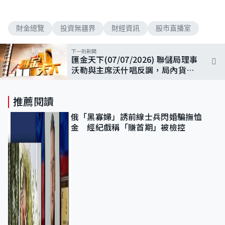
財金總覽
投資無疆界
財經資訊
股市直播室
下一則新聞
匯金天下(07/07/2026) 聯儲局理事
沃勒與主席沃什唱反調，局內貨幣
政策決策難以協調?
推薦閱讀
俄「黑寡婦」誘前線士兵閃婚騙撫恤
金 經紀戲稱「賺首期」被檢控