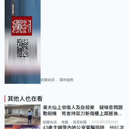
新聞資訊
兩岸國際
其他人也在看
黃大仙上邨傷人及自殺案 疑噪音問題
動殺機 死者持菜刀斬傷樓上鄰居後墮
斃
2026年08月08日
新聞資訊
港聞
首頁新聞
43歲主婦墮內地公安電騙陷阱 分81次