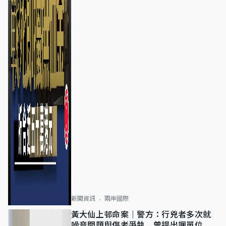
新聞資訊
兩岸國際
黃大仙上邨命案｜警方：行兇者多次就
噪音問題與傷者爭執 曾提出調單位已