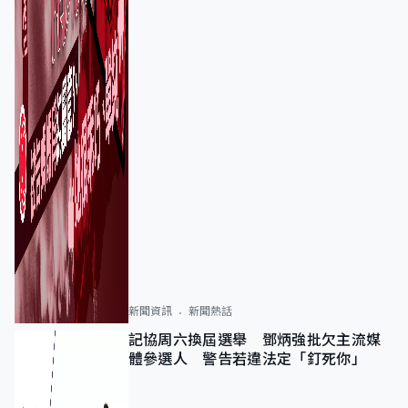
新聞資訊
新聞熱話
記協周六換屆選舉 鄧炳強批欠主流媒
體參選人 警告若違法定「釘死你」