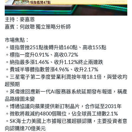
L
U
o
n
主持：麥嘉恩
a
m
d
u
嘉賓：何啟聰 獨立策略分析師
e
t
d
e
:
4
市場焦點：
.
4
。道指曾挫251點後轉升過160點、高收155點
4
%
。標指一度升0.91%、高收0.72%
。納指最多漲1.46%、收升1.12%終止兩連跌
。費城半導體指數曾漲4.96%、收升2.17%
。三星電子第二季度營業利潤按年增18.1倍，與營收均
超預期
。英偉達回應新一代AI服務器系統延期發布報道，稱產
品路線圖未變
。博通協議向蘋果提供新訂制晶片，合作延至2031年
。微軟將裁減約4800個職位，佔全球員工總數2.1%
。SK海士力美國上市據報已獲超額認購，主要投資者意
向認購達70億美元