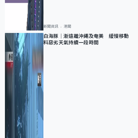
新聞資訊
港聞
白海豚｜漸遠離沖繩及奄美 緩慢移動
料惡劣天氣持續一段時間