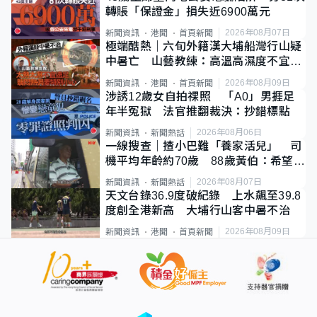
轉賬「保證金」損失近6900萬元
2026年08月07日
新聞資訊
港聞
首頁新聞
極端酷熱｜六旬外籍漢大埔船灣行山疑
中暑亡 山藝教練：高溫高濕度不宜遠
足
2026年08月09日
新聞資訊
港聞
首頁新聞
涉誘12歲女自拍祼照 「A0」男捱足
年半冤獄 法官推翻裁決：抄錯標點
2026年08月06日
新聞資訊
新聞熱話
一線搜查｜揸小巴難「養家活兒」 司
機平均年齡約70歲 88歲黃伯：希望一
直揸落去
2026年08月07日
新聞資訊
新聞熱話
天文台錄36.9度破紀錄 上水飆至39.8
度創全港新高 大埔行山客中暑不治
2026年08月09日
新聞資訊
港聞
首頁新聞