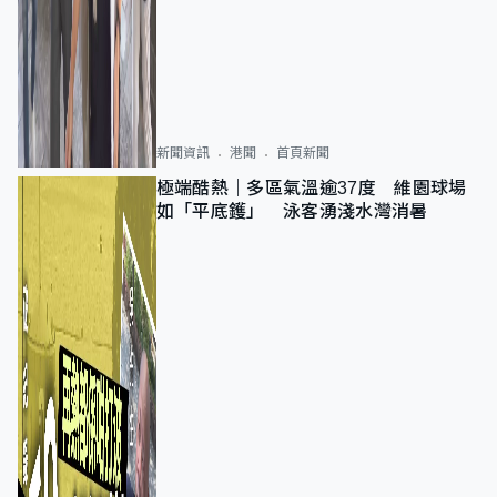
新聞資訊
港聞
首頁新聞
極端酷熱｜多區氣溫逾37度 維園球場
如「平底鑊」 泳客湧淺水灣消暑