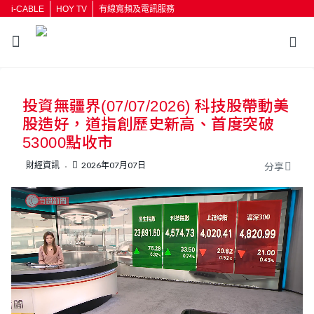
i-CABLE
HOY TV
有線寬頻及電訊服務
返回
投資無疆界(07/07/2026) 科技股帶動美
按輸入鍵開始搜尋
股造好，道指創歷史新高、首度突破
53000點收市
財經資訊
2026年07月07日
分享