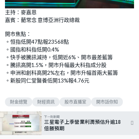
L
U
o
n
主持：麥嘉恩
a
m
d
u
嘉賓：藺常念 意博亞洲行政總裁
e
t
d
e
:
2
開市焦點：
.
6
。恒指低開47點報23568點
1
%
。國指和科指低開0.4%
。快手被騰訊減持，低開近6%、開市最差藍籌
。騰訊高開1.5%，開市升幅最大科指成分股
。申洲和創科高開2%左右，開市升幅首兩大藍籌
。新股同仁堂醫養低開13%報4.76元
財金總覽
財經資訊
股市直播室
開市話你知
下一則新聞
三星電子上季營業利潤預估升逾18
倍勝預期