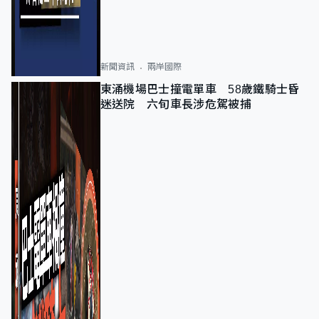
新聞資訊
兩岸國際
東涌機場巴士撞電單車 58歲鐵騎士昏
迷送院 六旬車長涉危駕被捕