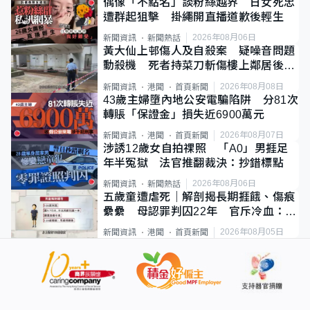
偶像「不點名」談粉絲越界 日女死忠
遭群起狙擊 掛繩開直播道歉後輕生
2026年08月06日
新聞資訊
新聞熱話
黃大仙上邨傷人及自殺案 疑噪音問題
動殺機 死者持菜刀斬傷樓上鄰居後墮
斃
2026年08月08日
新聞資訊
港聞
首頁新聞
43歲主婦墮內地公安電騙陷阱 分81次
轉賬「保證金」損失近6900萬元
2026年08月07日
新聞資訊
港聞
首頁新聞
涉誘12歲女自拍祼照 「A0」男捱足
年半冤獄 法官推翻裁決：抄錯標點
2026年08月06日
新聞資訊
新聞熱話
五歲童遭虐死｜解剖揭長期捱餓、傷痕
纍纍 母認罪判囚22年 官斥冷血：同
類案最惡劣
2026年08月05日
新聞資訊
港聞
首頁新聞