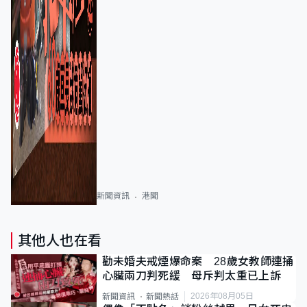
新聞資訊
港聞
其他人也在看
勸未婚夫戒煙爆命案 28歲女教師連捅
心臟兩刀判死緩 母斥判太重已上訴
2026年08月05日
新聞資訊
新聞熱話