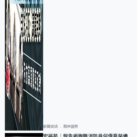
新聞資訊
兩岸國際
宏福苑｜報告揭殉職消防員何偉豪裝備