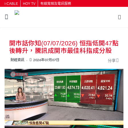
i-CABLE
HOY TV
有線寬頻及電訊服務
返回
開市話你知(07/07/2026) 恒指低開47點
按輸入鍵開始搜尋
後轉升，騰訊成開市最佳科指成分股
財經資訊
2026年07月07日
分享