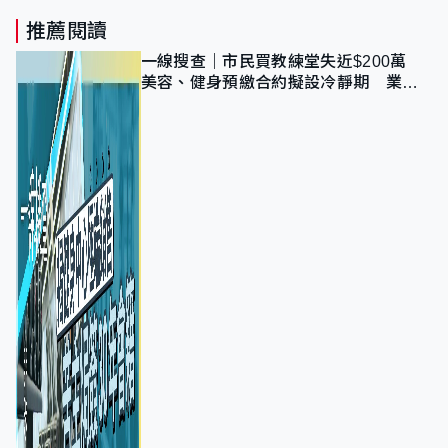
推薦閱讀
一線搜查｜市民買教練堂失近$200萬
美容、健身預繳合約擬設冷靜期 業界
憂退款計法對商戶不公