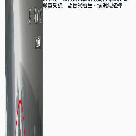
嚴重受損 曾嘗試逃生、惜別無選擇下
棄裝備墮樓