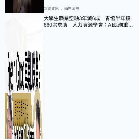
新聞資訊
兩岸國際
大學生職業空缺3年減6成 青協半年接
660宗求助 人力資源學會：AI浪潮重整
職位需求