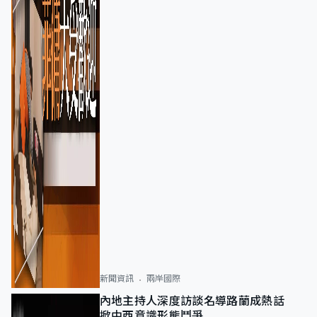
新聞資訊
兩岸國際
內地主持人深度訪談名導路蘭成熱話
掀中西意識形態鬥爭