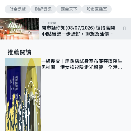
財金總覽
財經資訊
匯金天下
股市直播室
下一則新聞
開市話你知(08/07/2026) 恒指高開
44點後進一步造好，聯想及油價開
市跑出
推薦閱讀
一線搜查｜連鎖店試身室布簾突遭陌生
男扯開 港女換衫險走光報警 全港分
店急換實體門