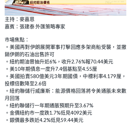
L
U
o
n
主持：麥嘉恩
a
m
d
u
嘉賓：張建泰 外匯策略專家
e
t
d
e
:
5
市場焦點：
.
3
。美國再對伊朗展開軍事打擊回應多架商船受襲，並撤
9
%
銷伊朗的石油出售許可
。紐約期油曾抽升近6%，收升2.76%報70.44美元
。美10年期債息一度升7.4個基點至4.55厘
。美國拍賣580億美元3年期國債，中標利率4.179厘，
投標倍數降至2.6倍
。紐約聯儲行威廉斯：能源價格回落將令美通脹未來數
月回落
。紐約聯儲行一年期通脹預期升至3.67%
。金價紐約市一度跌1.7%低見4092美元
。銀價最多跌近4.2%低見59.44美元