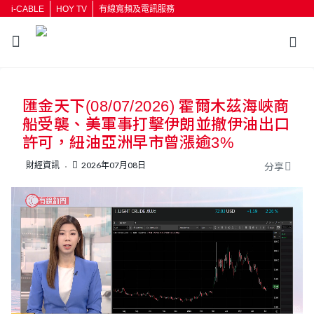
i-CABLE
HOY TV
有線寬頻及電訊服務
返回
匯金天下(08/07/2026) 霍爾木茲海峽商
按輸入鍵開始搜尋
船受襲、美軍事打擊伊朗並撤伊油出口
許可，紐油亞洲早市曾漲逾3%
財經資訊
2026年07月08日
分享