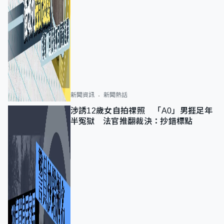
新聞資訊
新聞熱話
涉誘12歲女自拍祼照 「A0」男捱足年
半冤獄 法官推翻裁決：抄錯標點