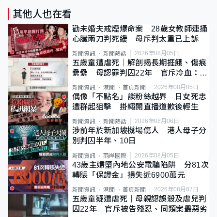
其他人也在看
勸未婚夫戒煙爆命案 28歲女教師連捅
心臟兩刀判死緩 母斥判太重已上訴
2026年08月05日
新聞資訊
新聞熱話
五歲童遭虐死｜解剖揭長期捱餓、傷痕
纍纍 母認罪判囚22年 官斥冷血：同
類案最惡劣
2026年08月05日
新聞資訊
港聞
首頁新聞
偶像「不點名」談粉絲越界 日女死忠
遭群起狙擊 掛繩開直播道歉後輕生
2026年08月06日
新聞資訊
新聞熱話
涉前年於新加坡機場傷人 港人母子分
別判囚半年、10日
2026年08月05日
新聞資訊
兩岸國際
43歲主婦墮內地公安電騙陷阱 分81次
轉賬「保證金」損失近6900萬元
2026年08月07日
新聞資訊
港聞
首頁新聞
五歲童疑遭虐死｜母親認誤殺及虐兒判
囚22年 官斥被告殘忍、同類案最惡劣