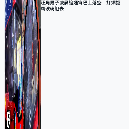
旺角男子凌晨追通宵巴士落空 打爆擋
風玻璃逃去