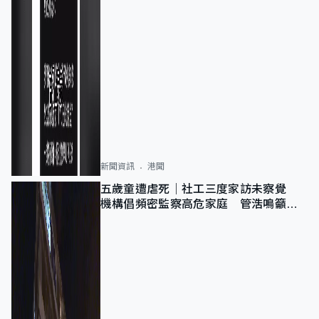
新聞資訊
港聞
五歲童遭虐死｜社工三度家訪未察覺
機構倡頻密監察高危家庭 管浩鳴籲加
強跨部門協作