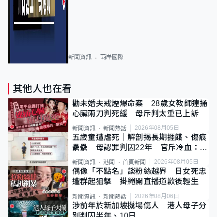
新聞資訊
兩岸國際
其他人也在看
勸未婚夫戒煙爆命案 28歲女教師連捅
心臟兩刀判死緩 母斥判太重已上訴
2026年08月05日
新聞資訊
新聞熱話
五歲童遭虐死｜解剖揭長期捱餓、傷痕
纍纍 母認罪判囚22年 官斥冷血：同
類案最惡劣
2026年08月05日
新聞資訊
港聞
首頁新聞
偶像「不點名」談粉絲越界 日女死忠
遭群起狙擊 掛繩開直播道歉後輕生
2026年08月06日
新聞資訊
新聞熱話
涉前年於新加坡機場傷人 港人母子分
別判囚半年、10日