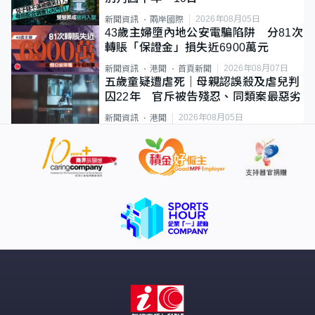
2026年08月05日
新聞資訊
兩岸國際
43歲主婦墮內地公安電騙陷阱 分81次
轉賬「保證金」損失近6900萬元
2026年08月07日
新聞資訊
港聞
首頁新聞
五歲童疑遭虐死｜母親認誤殺及虐兒判
囚22年 官斥被告殘忍、同類案最惡劣
2026年08月05日
新聞資訊
港聞