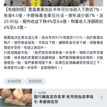
【有線財經】置富產業信託半年可分派收入下跌近7%，
有逾4.5億，中期每基金單位分派，按年減少逾7%，派
23.05仙，期內收益下跌4%至8.6億，物業收入淨額跌近
6%至6.3億。
集團指決定將派息比率，由去年的90%恢復至100%，由於需要向
租戶，提供租金減免，令收益下跌，續租租金亦有下調，但隨著疫
情逐步受控，有望止跌回升。
行政總裁趙宇指：「我們見到負增長進一步收窄，現時已收窄至單
位數，很多租約其實都已經續租過，我們覺得隨著這些租約，可能
基礎低一點，我們都覺得接下來，如果在疫情繼續受控情況之下，
負增長可以進一步收窄，並錄得微升。」
財金總覽
財經資訊
下一則新聞
銀行調高定存息率 有市民指息率吸
引 考慮做定存