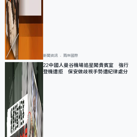
新聞資訊
兩岸國際
22中國人曼谷機場追星闖貴賓室 強行
登機遭拒 保安做歧視手勢遭紀律處分