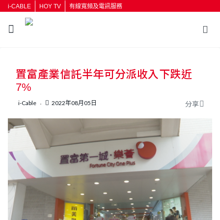
i-CABLE
HOY TV
有線寬頻及電訊服務
置富產業信託半年可分派收入下跌近
7%
i-Cable
2022年08月05日
分享