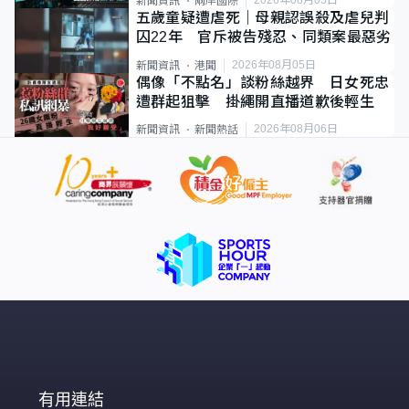
2026年08月05日
新聞資訊
兩岸國際
五歲童疑遭虐死｜母親認誤殺及虐兒判
囚22年 官斥被告殘忍、同類案最惡劣
2026年08月05日
新聞資訊
港聞
偶像「不點名」談粉絲越界 日女死忠
遭群起狙擊 掛繩開直播道歉後輕生
2026年08月06日
新聞資訊
新聞熱話
有用連結