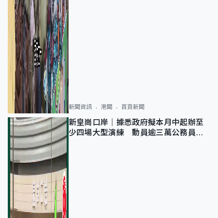
新聞資訊
港聞
首頁新聞
新皇崗口岸｜據悉政府擬本月中起辦至
少四場大型演練 動員逾三萬公務員人
次測試