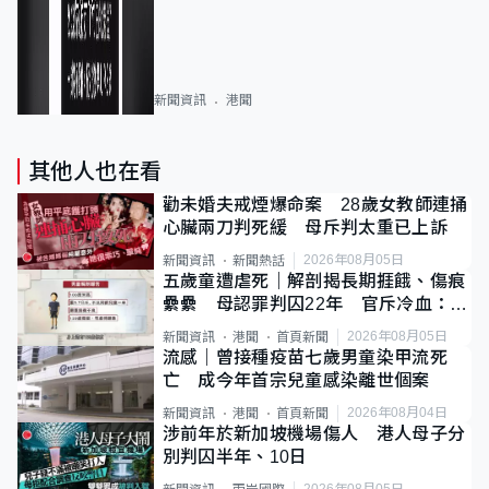
新聞資訊
港聞
其他人也在看
勸未婚夫戒煙爆命案 28歲女教師連捅
心臟兩刀判死緩 母斥判太重已上訴
2026年08月05日
新聞資訊
新聞熱話
五歲童遭虐死｜解剖揭長期捱餓、傷痕
纍纍 母認罪判囚22年 官斥冷血：同
類案最惡劣
2026年08月05日
新聞資訊
港聞
首頁新聞
流感｜曾接種疫苗七歲男童染甲流死
亡 成今年首宗兒童感染離世個案
2026年08月04日
新聞資訊
港聞
首頁新聞
涉前年於新加坡機場傷人 港人母子分
別判囚半年、10日