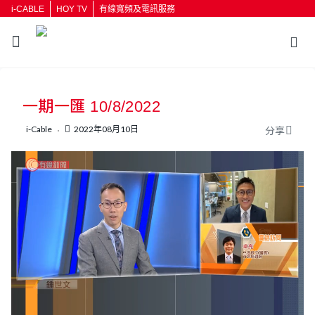
i-CABLE
HOY TV
有線寬頻及電訊服務
返回
一期一匯 10/8/2022
按輸入鍵開始搜尋
i-Cable
2022年08月10日
分享
L
U
o