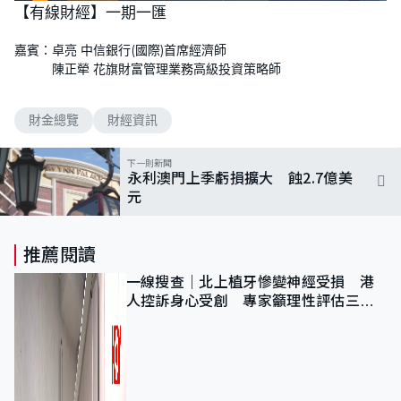
n
【有線財經】一期一匯
a
m
d
u
e
t
d
e
嘉賓：卓亮 中信銀行(國際)首席經濟師
:
3
陳正犖 花旗財富管理業務高級投資策略師
.
7
2
%
財金總覽
財經資訊
下一則新聞
永利澳門上季虧損擴大 蝕2.7億美
元
推薦閱讀
一線搜查｜北上植牙慘變神經受損 港
人控訴身心受創 專家籲理性評估三大
風險