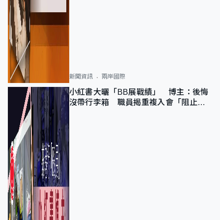
新聞資訊
兩岸國際
小紅書大曬「BB展戰績」 博主：後悔
沒帶行李箱 職員揭重複入會「阻止唔
到」