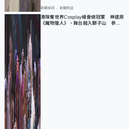
新聞資訊
新聞熱話
港隊奪世界Cosplay峰會總冠軍 神還原
《魔物獵人》、舞台融入獅子山 參賽
者：讓大家認識香港