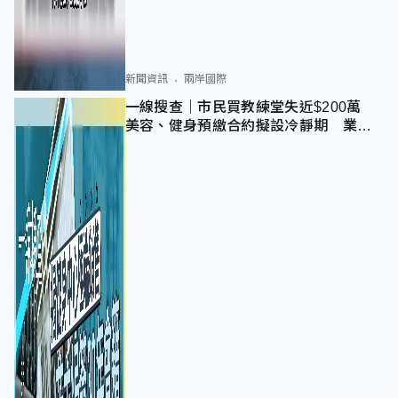
新聞資訊
兩岸國際
一線搜查｜市民買教練堂失近$200萬
美容、健身預繳合約擬設冷靜期 業界
憂退款計法對商戶不公