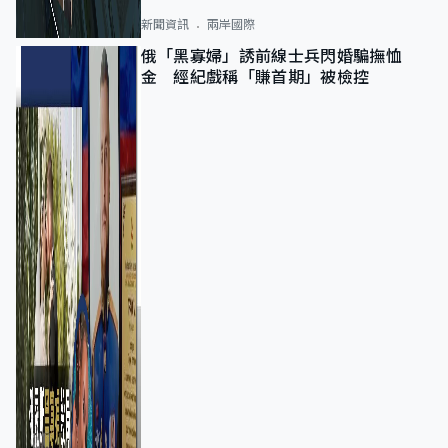
新聞資訊
兩岸國際
俄「黑寡婦」誘前線士兵閃婚騙撫恤
金 經紀戲稱「賺首期」被檢控