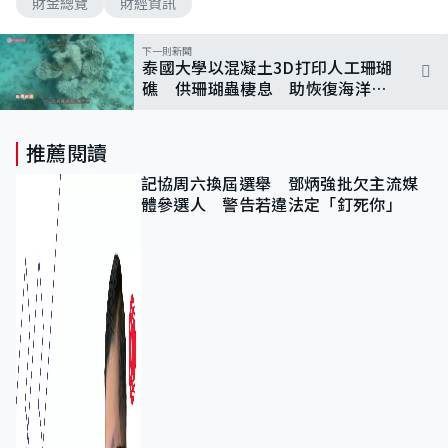
財金總覽
財經資訊
下一則新聞
泰國大學以混凝土3D打印人工珊瑚
礁 供珊瑚蟲棲息 助恢復海洋生
態系統
推薦閱讀
記協周六換屆選舉 鄧炳強批欠主流媒
體參選人 警告若違法定「釘死你」