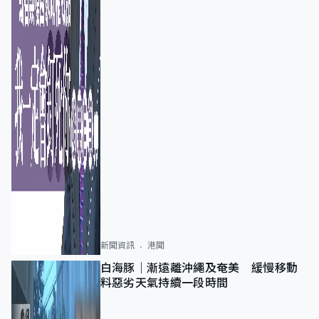
新聞資訊
港聞
白海豚｜漸遠離沖繩及奄美 緩慢移動
料惡劣天氣持續一段時間