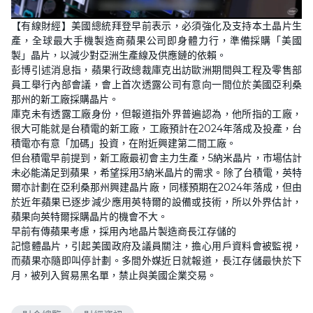
【有線財經】美國總統拜登早前表示，必須強化及支持本土晶片生
產，全球最大手機製造商蘋果公司即身體力行，準備採購「美國
製」晶片，以減少對亞洲生產線及供應鏈的依賴。
彭博引述消息指，蘋果行政總裁庫克出訪歐洲期間與工程及零售部
員工舉行內部會議，會上首次透露公司有意向一間位於美國亞利桑
那州的新工廠採購晶片。
庫克未有透露工廠身份，但報道指外界普遍認為，他所指的工廠，
很大可能就是台積電的新工廠，工廠預計在2024年落成及投產，台
積電亦有意「加碼」投資，在附近興建第二間工廠。
但台積電早前提到，新工廠最初會主力生產，5納米晶片，市場估計
未必能滿足到蘋果，希望採用3納米晶片的需求。除了台積電，英特
爾亦計劃在亞利桑那州興建晶片廠，同樣預期在2024年落成，但由
於近年蘋果已逐步減少應用英特爾的設備或技術，所以外界估計，
蘋果向英特爾採購晶片的機會不大。
早前有傳蘋果考慮，採用內地晶片製造商長江存儲的
記憶體晶片，引起美國政府及議員關注，擔心用戶資料會被監視，
而蘋果亦隨即叫停計劃。多間外媒近日就報道，長江存儲最快於下
月，被列入貿易黑名單，禁止與美國企業交易。