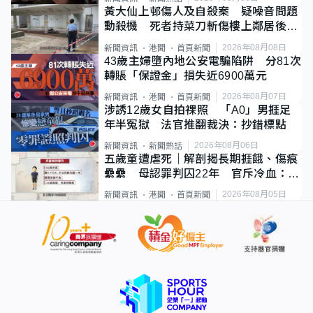
黃大仙上邨傷人及自殺案 疑噪音問題
動殺機 死者持菜刀斬傷樓上鄰居後墮
斃
2026年08月08日
新聞資訊
港聞
首頁新聞
43歲主婦墮內地公安電騙陷阱 分81次
轉賬「保證金」損失近6900萬元
2026年08月07日
新聞資訊
港聞
首頁新聞
涉誘12歲女自拍祼照 「A0」男捱足
年半冤獄 法官推翻裁決：抄錯標點
2026年08月06日
新聞資訊
新聞熱話
五歲童遭虐死｜解剖揭長期捱餓、傷痕
纍纍 母認罪判囚22年 官斥冷血：同
類案最惡劣
2026年08月05日
新聞資訊
港聞
首頁新聞