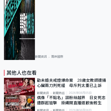
新聞資訊
兩岸國際
其他人也在看
勸未婚夫戒煙爆命案 28歲女教師連捅
心臟兩刀判死緩 母斥判太重已上訴
2026年08月05日
新聞資訊
新聞熱話
偶像「不點名」談粉絲越界 日女死忠
遭群起狙擊 掛繩開直播道歉後輕生
2026年08月06日
新聞資訊
新聞熱話