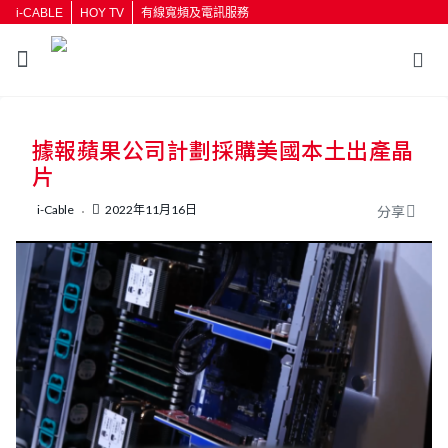
i-CABLE
HOY TV
有線寬頻及電訊服務
返回
據報蘋果公司計劃採購美國本土出產晶
按輸入鍵開始搜尋
片
i-Cable
2022年11月16日
分享