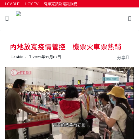
i-CABLE
HOY TV
有線寬頻及電訊服務
返回
內地放寬疫情管控 機票火車票熱銷
按輸入鍵開始搜尋
i-Cable
2022年12月07日
分享