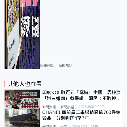
新聞資訊
新聞熱話
其他人也在看
印度KOL數百元「窮遊」中國 靠接濟
「嫌三嫌四」惹爭議 網民：不歡迎劣
質旅客
2026年08月02日
新聞資訊
新聞熱話
CHANEL四前員工串謀偷竊逾700件銷
毀品 分別判囚4至7年
2026年08月03日