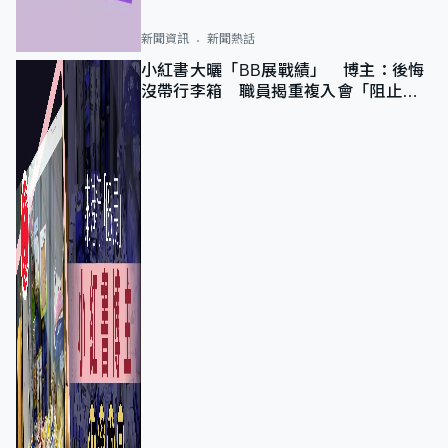
新聞資訊
新聞熱話
小紅書大曬「BB展戰績」 博主：後悔
沒帶行李箱 職員揭重複入會「阻止唔
到」