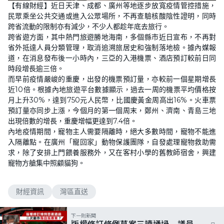
【有線財經】近日天津、成都、廣州等地逐步放寬疫情管控措施，
民眾乘坐公共交通或進入公眾場所，不再查驗核酸陰性證明，同時
跨省流動的限制亦有減少，不少人都趁年底去旅行。
跨省遊方面，其中熱門旅遊勝地海南，多個縣市近日宣布，不再對
省外抵達人員分類管理，取消追溯旅居史和強制落地檢。據內媒報
道，在消息發布後一小時內，三亞的入港機票、酒店預訂較前日同
時段增長逾三倍。
而早前疫情嚴峻的重慶，出發的機票預訂量，亦較前一個星期增長
近10倍。根據內地旅遊平台數據顯示，過去一周的機票平均價格按
月上升30%，達到750元人民幣，比國慶黃金周高出16%。火車票
預訂量亦同步上漲，今個月的第一個周末，鄭州、濟南、青島三地
出現倍數的增長，重慶增幅更達到7.4倍。
內地疫情期間，寵物主人需要隔離時，絕大多數時間，寵物不能進
入隔離點。在廣州「寵回家」動物保護團隊，自發處理寵物救助需
求，除了安排上門餵養服務外，又在客村小學的舊教師宿舍，興建
寵物方艙集中照顧貓狗。
財經資訊
灣區直送
下一則新聞
版權修訂條例草案三讀通過 議員