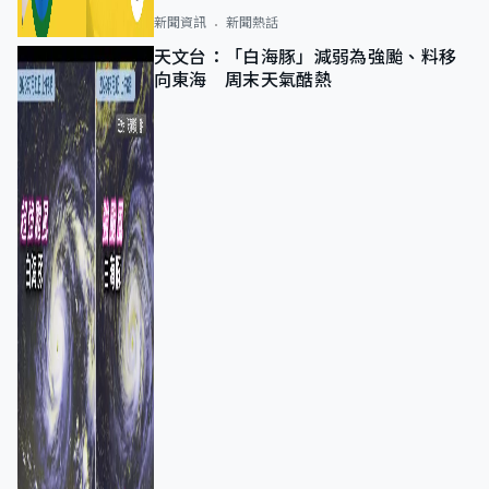
新聞資訊
新聞熱話
天文台：「白海豚」減弱為強颱、料移
向東海 周末天氣酷熱