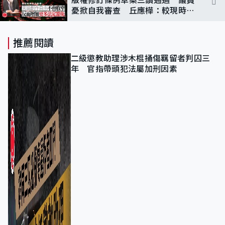
憂掀自我審查 丘應樺：較現時多
豁免
推薦閱讀
二級懲教助理涉木棍捅傷羈留者判囚三
年 官指帶頭犯法屬加刑因素