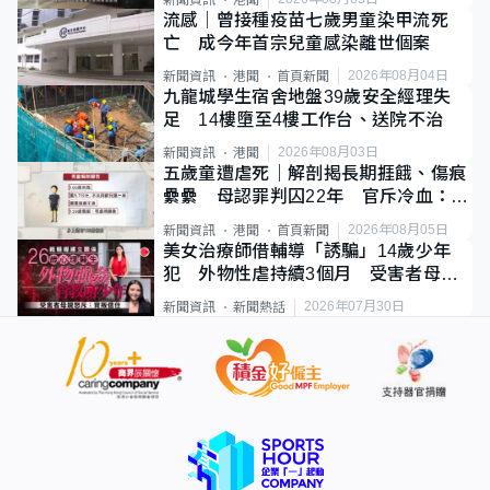
新聞資訊
港聞
流感｜曾接種疫苗七歲男童染甲流死
亡 成今年首宗兒童感染離世個案
2026年08月04日
新聞資訊
港聞
首頁新聞
九龍城學生宿舍地盤39歲安全經理失
足 14樓墮至4樓工作台、送院不治
2026年08月03日
新聞資訊
港聞
五歲童遭虐死｜解剖揭長期捱餓、傷痕
纍纍 母認罪判囚22年 官斥冷血：同
類案最惡劣
2026年08月05日
新聞資訊
港聞
首頁新聞
美女治療師借輔導「誘騙」14歲少年
犯 外物性虐持續3個月 受害者母：
要保護其他人
2026年07月30日
新聞資訊
新聞熱話