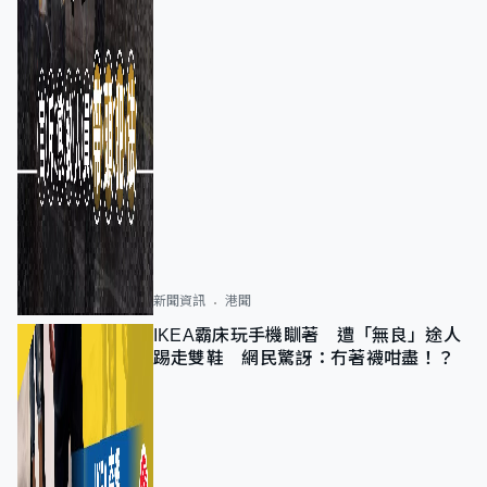
新聞資訊
港聞
IKEA霸床玩手機瞓著 遭「無良」途人
踢走雙鞋 網民驚訝：冇著襪咁盡！？