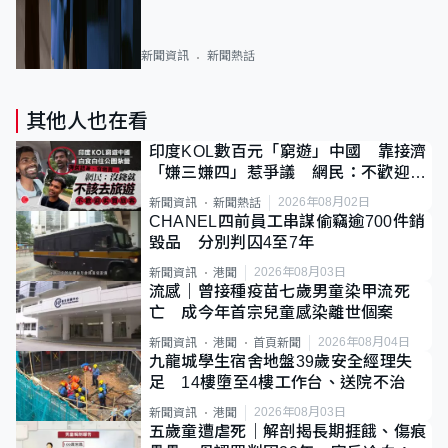
新聞資訊
新聞熱話
其他人也在看
印度KOL數百元「窮遊」中國 靠接濟
「嫌三嫌四」惹爭議 網民：不歡迎劣
質旅客
2026年08月02日
新聞資訊
新聞熱話
CHANEL四前員工串謀偷竊逾700件銷
毀品 分別判囚4至7年
2026年08月03日
新聞資訊
港聞
流感｜曾接種疫苗七歲男童染甲流死
亡 成今年首宗兒童感染離世個案
2026年08月04日
新聞資訊
港聞
首頁新聞
九龍城學生宿舍地盤39歲安全經理失
足 14樓墮至4樓工作台、送院不治
2026年08月03日
新聞資訊
港聞
五歲童遭虐死｜解剖揭長期捱餓、傷痕