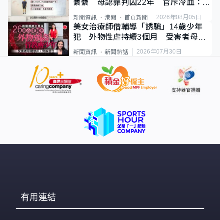
纍纍 母認罪判囚22年 官斥冷血：同
類案最惡劣
2026年08月05日
新聞資訊
港聞
首頁新聞
美女治療師借輔導「誘騙」14歲少年
犯 外物性虐持續3個月 受害者母：
要保護其他人
2026年07月30日
新聞資訊
新聞熱話
有用連結