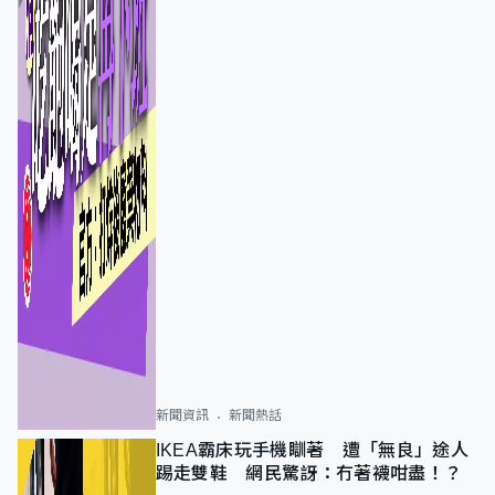
新聞資訊
新聞熱話
IKEA霸床玩手機瞓著 遭「無良」途人
踢走雙鞋 網民驚訝：冇著襪咁盡！？