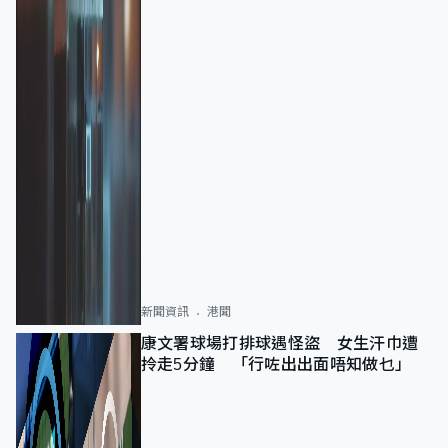
新聞資訊
港聞
康文署球場打排球遇怪盜 女生汗巾遭
拎走5分鐘 「行咗出出面唔知做乜」