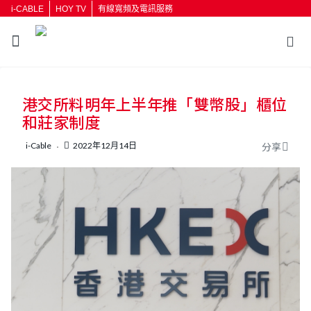
i-CABLE
HOY TV
有線寬頻及電訊服務
返回
港交所料明年上半年推「雙幣股」櫃位
按輸入鍵開始搜尋
和莊家制度
i-Cable
2022年12月14日
分享