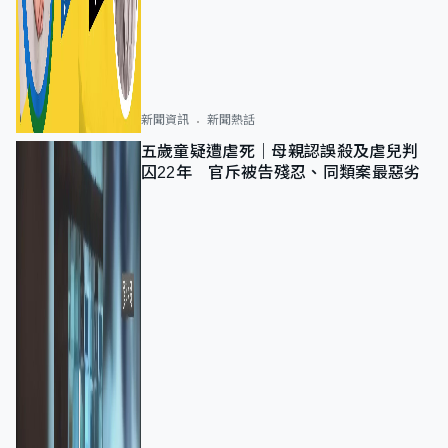
新聞資訊
新聞熱話
五歲童疑遭虐死｜母親認誤殺及虐兒判
囚22年 官斥被告殘忍、同類案最惡劣