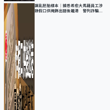
調亂胚胎樣本｜據悉希愈大馬籍員工涉
錄假口供掩飾出錯後離港 警列詐騙
正通緝在逃人士