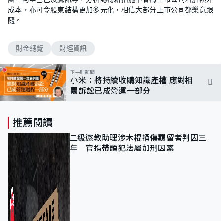
成本，亦可令股東結構更加多元化，相信大部分上市公司都樂意跟
隨。
財金總覽
財經資訊
下一則新聞
小米：將持續收購知識產權 應對相
關訴訟已成營運一部分
推薦閱讀
二級懲教助理涉木棍捅傷羈留者判囚三
年 官指帶頭犯法屬加刑因素