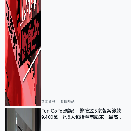
新聞資訊
新聞熱話
Fun Coffee騙局｜警接225宗報案涉款
9,400萬 拘6人包括董事股東 最高金
額一宗涉近千萬