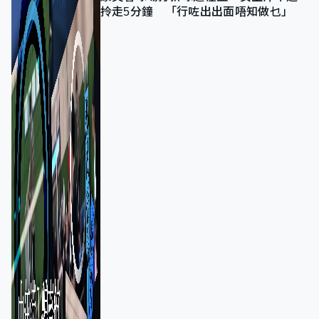
拎走5分鐘 「行咗出出面唔知做乜」