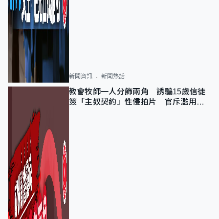
新聞資訊
新聞熱話
教會牧師一人分飾兩角 誘騙15歲信徒
簽「主奴契約」性侵拍片 官斥濫用教
友信任、二審判囚9年