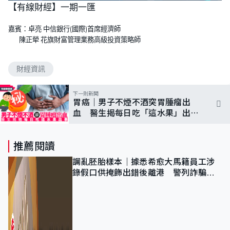
n
【有線財經】一期一匯
a
m
d
u
e
t
d
e
嘉賓：卓亮 中信銀行(國際)首席經濟師
:
3
陳正犖 花旗財富管理業務高級投資策略師
.
6
8
%
財經資訊
下一則新聞
胃癌｜男子不煙不酒突胃腫瘤出
血 醫生揭每日吃「這水果」出
事 附7招預防胃癌
推薦閱讀
調亂胚胎樣本｜據悉希愈大馬籍員工涉
錄假口供掩飾出錯後離港 警列詐騙
正通緝在逃人士