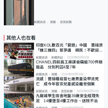
新聞資訊
港聞
首頁新聞
其他人也在看
印度KOL數百元「窮遊」中國 靠接濟
「嫌三嫌四」惹爭議 網民：不歡迎劣
質旅客
2026年08月02日
新聞資訊
新聞熱話
CHANEL四前員工串謀偷竊逾700件銷
毀品 分別判囚4至7年
2026年08月03日
新聞資訊
港聞
流感｜曾接種疫苗七歲男童染甲流死
亡 成今年首宗兒童感染離世個案
2026年08月04日
新聞資訊
港聞
首頁新聞
九龍城學生宿舍地盤39歲安全經理失
足 14樓墮至4樓工作台、送院不治