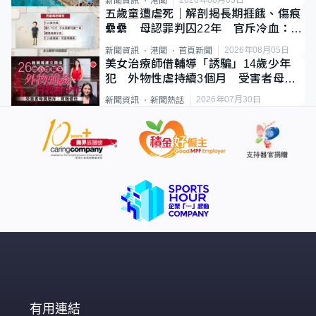
2026年08月03日
新聞資訊
港聞
五歲童遭虐死｜解剖揭長期捱餓、傷痕
纍纍 母認罪判囚22年 官斥冷血：同
類案最惡劣
2026年08月05日
新聞資訊
港聞
首頁新聞
美女治療師借輔導「誘騙」14歲少年
犯 外物性虐持續3個月 受害者母：
要保護其他人
2026年07月30日
新聞資訊
新聞熱話
有用連結