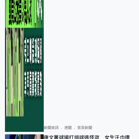
新聞資訊
港聞
首頁新聞
康文署球場打排球遇怪盜 女生汗巾遭