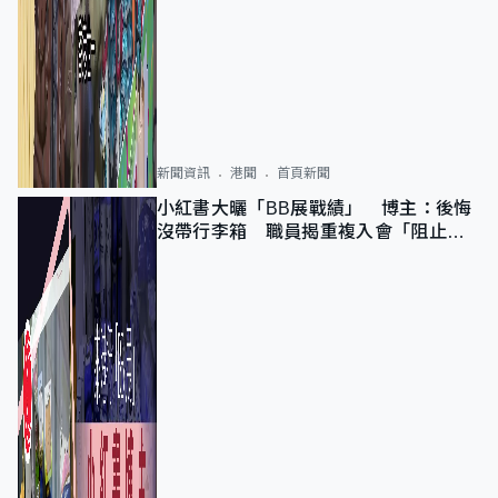
新聞資訊
港聞
首頁新聞
小紅書大曬「BB展戰績」 博主：後悔
沒帶行李箱 職員揭重複入會「阻止唔
到」