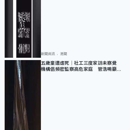
新聞資訊
港聞
五歲童遭虐死｜社工三度家訪未察覺
機構倡頻密監察高危家庭 管浩鳴籲加
強跨部門協作