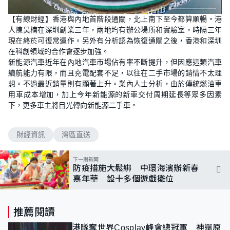
L
U
o
n
【有線財經】香港與內地首階段通關，北上南下至今都算順暢。港
a
m
d
u
人陳昊楠在深圳創業三年，兩地均有辦公場所和實驗室，時隔三年
e
t
d
e
現在終於可復常運作。另外有分析認為恢復通關之後，香港和深圳
:
1
在科創領域的合作會逐步加強。
7
新能源汽車近年在內地汽車市場佔有率不斷提升，但因應這類汽車
.
4
續航能力有限，而且充電配套不足，以往在二手市場的銷情不太理
0
%
想。不過最近銷量則有顯著上升。業內人士分析，由於傳統燃油車
用車成本增加，加上今年新能源的新車交付周期延長等眾多因素
下，更多車主將目光轉向新能源二手車。
財經資訊
灣區直送
下一則新聞
防疫措施大鬆綁 中環海濱辦新春
嘉年華 設十多個遊戲攤位
推薦閱讀
港隊奪世界Cosplay峰會總冠軍 神還原