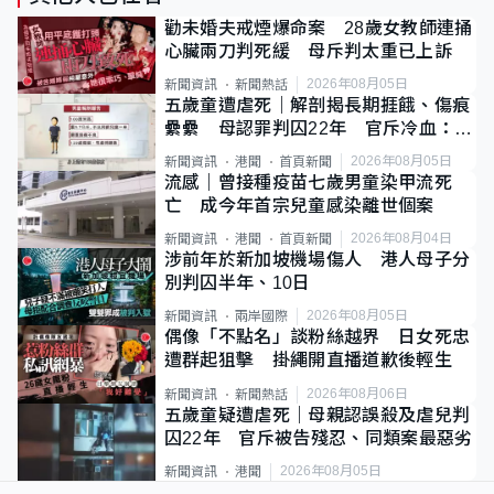
勸未婚夫戒煙爆命案 28歲女教師連捅
心臟兩刀判死緩 母斥判太重已上訴
2026年08月05日
新聞資訊
新聞熱話
五歲童遭虐死｜解剖揭長期捱餓、傷痕
纍纍 母認罪判囚22年 官斥冷血：同
類案最惡劣
2026年08月05日
新聞資訊
港聞
首頁新聞
流感｜曾接種疫苗七歲男童染甲流死
亡 成今年首宗兒童感染離世個案
2026年08月04日
新聞資訊
港聞
首頁新聞
涉前年於新加坡機場傷人 港人母子分
別判囚半年、10日
2026年08月05日
新聞資訊
兩岸國際
偶像「不點名」談粉絲越界 日女死忠
遭群起狙擊 掛繩開直播道歉後輕生
2026年08月06日
新聞資訊
新聞熱話
五歲童疑遭虐死｜母親認誤殺及虐兒判
囚22年 官斥被告殘忍、同類案最惡劣
2026年08月05日
新聞資訊
港聞