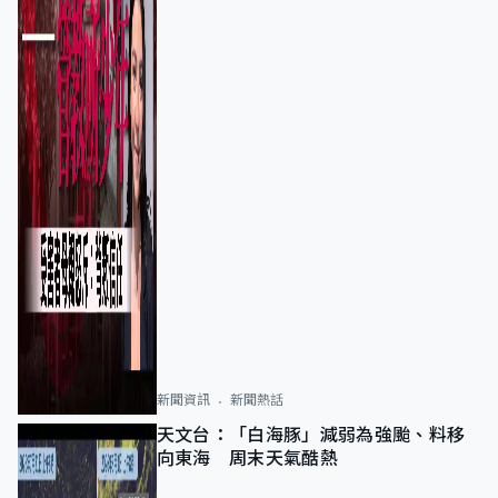
新聞資訊
新聞熱話
天文台：「白海豚」減弱為強颱、料移
向東海 周末天氣酷熱