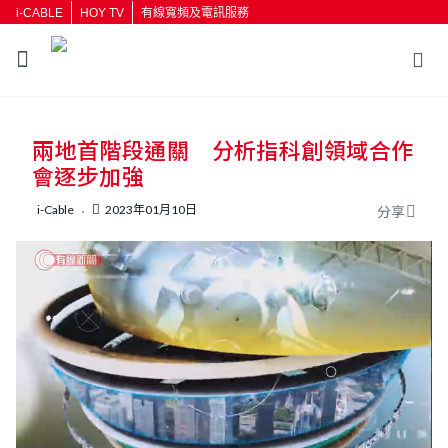
i-CABLE
HOY TV
有線寬頻及電訊服務
返回
兩地首階段通關 分析指科創領域合作
按輸入鍵開始搜尋
會逐步加強
i-Cable
2023年01月10日
分享