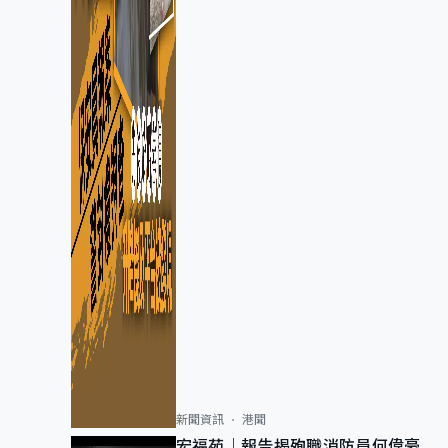
新聞資訊
港聞
宏福苑｜報告揭殉職消防員何偉豪