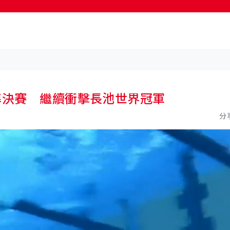
按輸入鍵開始搜尋
準決賽 繼續衝擊長池世界冠軍
分