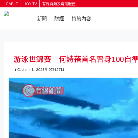
i-CABLE
HOY TV
有線寬頻及電訊服務
新聞
財經
特約內容
返回
游泳世錦賽 何詩蓓首名晉身100自
i-Cable
2023年07月27日