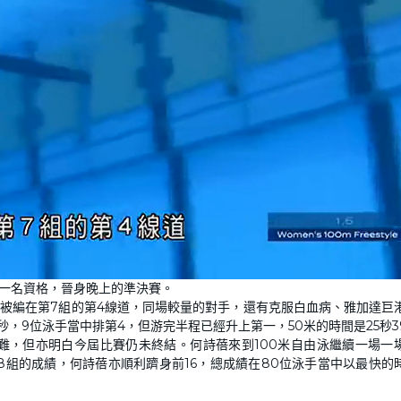
第一名資格，晉身晚上的準決賽。
賽被編在第7組的第4線道，同場較量的對手，還有克服白血病、雅加達巨
秒，9位泳手當中排第4，但游完半程已經升上第一，50米的時間是25秒3
難，但亦明白今屆比賽仍未終結。何詩蓓來到100米自由泳繼續一場一
算8組的成績，何詩蓓亦順利躋身前16，總成績在80位泳手當中以最快的