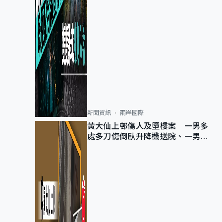
新聞資訊
兩岸國際
黃大仙上邨傷人及墮樓案 一男多
處多刀傷倒臥升降機送院、一男當
場不治