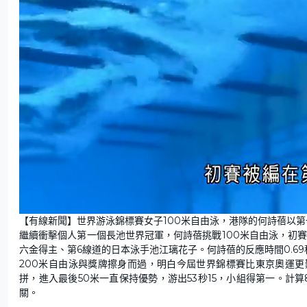
L
U
o
n
【有線新聞】世界游泳錦標賽女子100米自由泳，港隊的何詩蓓以
a
m
d
u
繼續衝擊個人第一個長池世界冠軍，何詩蓓挑戰100米自由泳，初
e
t
d
e
:
六金得主、第6線道的日本泳手池江璃花子。何詩蓓的反應時間0.69
3
9
200米自由泳與獎牌擦身而過，明白今屆世界錦標賽比東京奧運更
.
7
拼，進入最後50米一直保持優勢，游出53秒15，小組得第一。計
1
%
關。