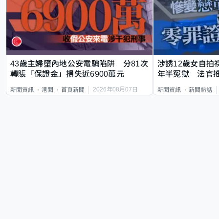
43歲主婦墮內地公安電騙陷阱 分81次
涉誘12歲女自拍
轉賬「保證金」損失近6900萬元
年半冤獄 法官
2026年08月07日
新聞資訊
港聞
首頁新聞
新聞資訊
新聞熱話