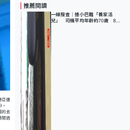
推薦閱讀
一線搜查｜揸小巴難「養家活
兒」 司機平均年齡約70歲 88
歲黃伯：希望一直揸落去
港亞運
9。
場的去
時間過