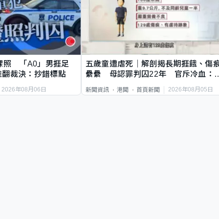
祼照 「A0」男捱足
五歲童遭虐死｜解剖揭長期捱餓、傷
推翻裁決：抄錯標點
纍纍 母認罪判囚22年 官斥冷血：
類案最惡劣
2026年08月06日
2026年08月05日
新聞資訊
港聞
首頁新聞