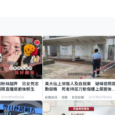
談粉絲越界 日女死忠
黃大仙上邨傷人及自殺案 疑噪音問
繩開直播道歉後輕生
動殺機 死者持菜刀斬傷樓上鄰居後
斃
2026年08月06日
2026年08月08日
新聞資訊
港聞
首頁新聞