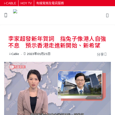
i-CABLE
HOY TV
有線寬頻及電訊服務
返回
李家超發新年賀詞 指兔子像港人自強
按輸入鍵開始搜尋
不息 預示香港走進新開始、新希望
i-Cable
2023年01月21日
分享