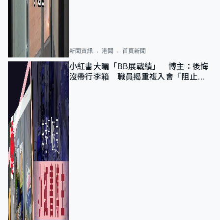
新聞資訊
港聞
首頁新聞
小紅書大曬「BB展戰績」 博主：後悔
沒帶行李箱 職員揭重複入會「阻止唔
到」