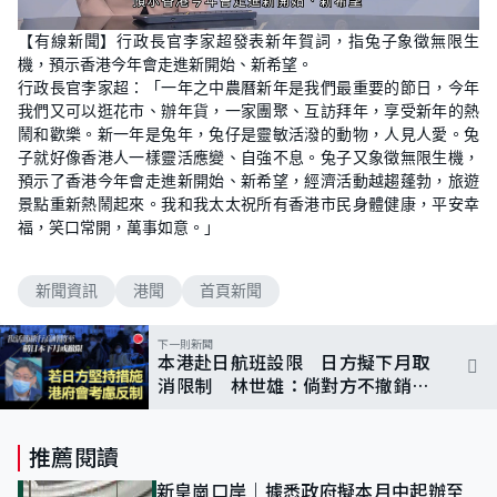
L
U
o
n
【有線新聞】行政長官李家超發表新年賀詞，指兔子象徵無限生
a
m
d
u
機，預示香港今年會走進新開始、新希望。
e
t
d
e
行政長官李家超：「一年之中農曆新年是我們最重要的節日，今年
:
7
我們又可以逛花市、辦年貨，一家團聚、互訪拜年，享受新年的熱
2
鬧和歡樂。新一年是兔年，兔仔是靈敏活潑的動物，人見人愛。兔
.
3
子就好像香港人一樣靈活應變、自強不息。兔子又象徵無限生機，
5
%
預示了香港今年會走進新開始、新希望，經濟活動越趨蓬勃，旅遊
景點重新熱鬧起來。我和我太太祝所有香港市民身體健康，平安幸
福，笑口常開，萬事如意。」
新聞資訊
港聞
首頁新聞
下一則新聞
本港赴日航班設限 日方擬下月取
消限制 林世雄：倘對方不撤銷會
考慮反制
推薦閱讀
新皇崗口岸｜據悉政府擬本月中起辦至