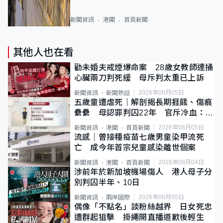
新聞資訊
港聞
首頁新聞
其他人也在看
勸未婚夫戒煙爆命案 28歲女教師連捅
心臟兩刀判死緩 母斥判太重已上訴
2026年08月05日
新聞資訊
新聞熱話
五歲童遭虐死｜解剖揭長期捱餓、傷痕
纍纍 母認罪判囚22年 官斥冷血：同
類案最惡劣
2026年08月05日
新聞資訊
港聞
首頁新聞
流感｜曾接種疫苗七歲男童染甲流死
亡 成今年首宗兒童感染離世個案
2026年08月04日
新聞資訊
港聞
首頁新聞
涉前年於新加坡機場傷人 港人母子分
別判囚半年、10日
2026年08月05日
新聞資訊
兩岸國際
偶像「不點名」談粉絲越界 日女死忠
遭群起狙擊 掛繩開直播道歉後輕生