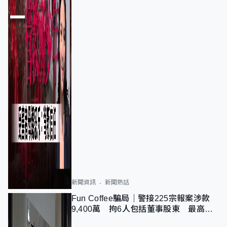
新聞資訊
新聞熱話
Fun Coffee騙局｜警接225宗報案涉款
9,400萬 拘6人包括董事股東 最高金
額一宗涉近千萬