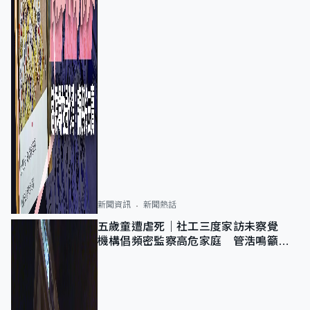
新聞資訊
新聞熱話
五歲童遭虐死｜社工三度家訪未察覺
機構倡頻密監察高危家庭 管浩鳴籲加
強跨部門協作