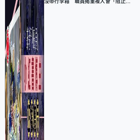
沒帶行李箱 職員揭重複入會「阻止唔
到」