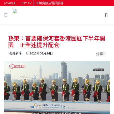
i-CABLE
HOY TV
有線寬頻及電訊服務
返回
孫東：首要確保河套香港園區下半年開
按輸入鍵開始搜尋
園 正全速提升配套
有線新聞
2025年03月24日
分享