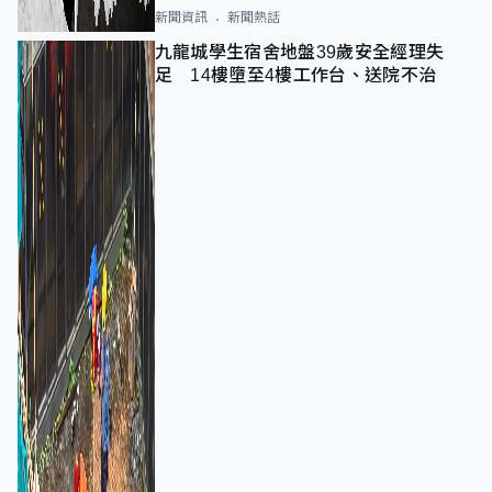
新聞資訊
新聞熱話
九龍城學生宿舍地盤39歲安全經理失
足 14樓墮至4樓工作台、送院不治