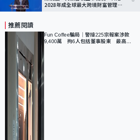
2028年成全球最大跨境財富管理中
心
推薦閱讀
Fun Coffee騙局｜警接225宗報案涉款
9,400萬 拘6人包括董事股東 最高金
額一宗涉近千萬