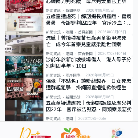
心臟兩刀判死緩 母斥判太重已上訴
2026年08月05日
新聞資訊
新聞熱話
五歲童遭虐死｜解剖揭長期捱餓、傷痕
纍纍 母認罪判囚22年 官斥冷血：同
類案最惡劣
2026年08月05日
新聞資訊
港聞
首頁新聞
流感｜曾接種疫苗七歲男童染甲流死
亡 成今年首宗兒童感染離世個案
2026年08月04日
新聞資訊
港聞
首頁新聞
涉前年於新加坡機場傷人 港人母子分
別判囚半年、10日
2026年08月05日
新聞資訊
兩岸國際
偶像「不點名」談粉絲越界 日女死忠
遭群起狙擊 掛繩開直播道歉後輕生
2026年08月06日
新聞資訊
新聞熱話
五歲童疑遭虐死｜母親認誤殺及虐兒判
囚22年 官斥被告殘忍、同類案最惡劣
2026年08月05日
新聞資訊
港聞