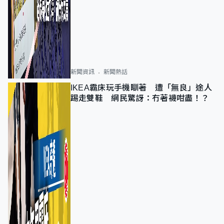
新聞資訊
新聞熱話
IKEA霸床玩手機瞓著 遭「無良」途人
踢走雙鞋 網民驚訝：冇著襪咁盡！？