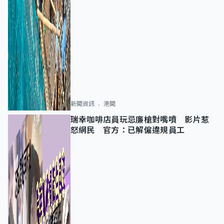
新聞資訊
港聞
瑞幸咖啡店員玩忌廉槍對嘴噴 影片惹
怒網民 官方：已解僱違規員工