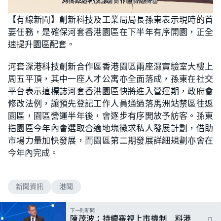
L
U
o
n
【有線新聞】創新科技及工業局局長孫東表示現時的首
a
m
d
u
要任務，是確保河套香港園區在下半年有序開園，正全
e
t
d
e
:
速提升園區配套。
5
4
.
河套深港科技創新合作區香港園區兩座濕實驗室大樓上
5
5
周五平頂，其中一座人才公寓亦全面落成，孫東在社交
%
平台表示這標誌河套香港園區快將進入營運期，政府會
修改法例，讓預先登記工作人員通過落馬洲站禁區往返
園區，園區營運半年後，會逐步有序開放予訪客。孫東
指園區今年內會選取合適地塊徵求私人發展計劃，借助
市場力量加快發展，而園區第二期發展詳細規劃亦會在
今年內完成。
新聞資訊
港聞
下一則新聞
陳茂波：持續審視上市機制 料港