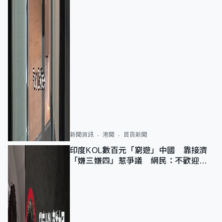
新聞資訊
港聞
首頁新聞
印度KOL數百元「窮遊」中國 靠接濟
「嫌三嫌四」惹爭議 網民：不歡迎劣
質旅客