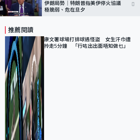
伊朗局勢｜特朗普指美伊停火協議
極脆弱、危在旦夕
推薦閱讀
康文署球場打排球遇怪盜 女生汗巾遭
拎走5分鐘 「行咗出出面唔知做乜」