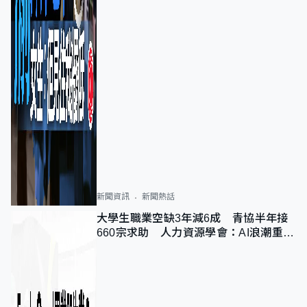
新聞資訊
新聞熱話
大學生職業空缺3年減6成 青協半年接
660宗求助 人力資源學會：AI浪潮重整
職位需求