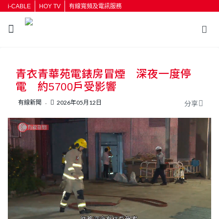
i-CABLE
HOY TV
有線寬頻及電訊服務
返回
青衣青華苑電錶房冒煙 深夜一度停
按輸入鍵開始搜尋
電 約5700戶受影響
有線新聞
2026年05月12日
分享