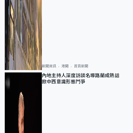
新聞資訊
港聞
首頁新聞
內地主持人深度訪談名導路蘭成熱話
掀中西意識形態鬥爭