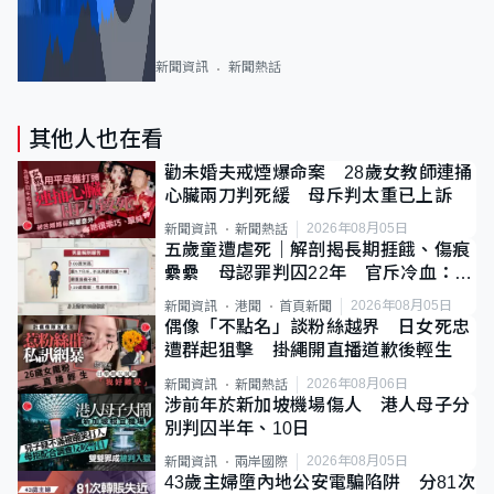
新聞資訊
新聞熱話
其他人也在看
勸未婚夫戒煙爆命案 28歲女教師連捅
心臟兩刀判死緩 母斥判太重已上訴
2026年08月05日
新聞資訊
新聞熱話
五歲童遭虐死｜解剖揭長期捱餓、傷痕
纍纍 母認罪判囚22年 官斥冷血：同
類案最惡劣
2026年08月05日
新聞資訊
港聞
首頁新聞
偶像「不點名」談粉絲越界 日女死忠
遭群起狙擊 掛繩開直播道歉後輕生
2026年08月06日
新聞資訊
新聞熱話
涉前年於新加坡機場傷人 港人母子分
別判囚半年、10日
2026年08月05日
新聞資訊
兩岸國際
43歲主婦墮內地公安電騙陷阱 分81次