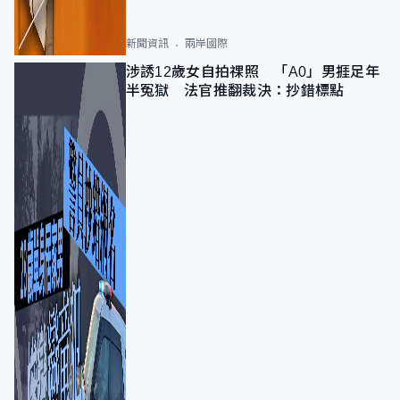
新聞資訊
兩岸國際
涉誘12歲女自拍祼照 「A0」男捱足年
半冤獄 法官推翻裁決：抄錯標點