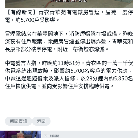
L
U
o
n
【有線新聞】青衣青華苑有電錶房冒煙，屋苑一度停
a
m
d
u
電，約5,700戶受影響。
e
t
d
e
:
5
冒煙電錶房在華豐閣地下，消防煙帽隊在場戒備。昨晚
1
.
深夜有住戶報案，電錶房冒煙並傳出爆炸聲，青華苑和
9
2
長康邨部分樓宇停電，附近一帶街燈亦熄滅。
%
中電發言人指，昨晚約11時51分，青衣區的一萬一千伏
供電系統出現故障，影響約5,700名客戶的電力供應。
中電透過遙距復電及派人搶修，於28分鐘內約5,350名
住戶恢復供電，並向受影響住戶安排臨時供電。
新聞資訊
港聞
下一則新聞