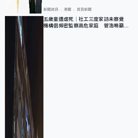
新聞資訊
港聞
首頁新聞
五歲童遭虐死｜社工三度家訪未察覺
機構倡頻密監察高危家庭 管浩鳴籲加
強跨部門協作