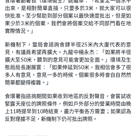
食環署副署長（環境衞生）姚繼卓：「希望定一個水平
出來，是相對簡單直接，只要多於3米，就大家可以很
快批准。至少幫助到部分個案以最快速度批出，但是如
果少於3米的個案，我們會將個案交給不同部門看在地
實際情況。」
新機制下，當局會諮詢食肆半徑25米內大廈代表的意
見，有議員希望再擴大。九龍中楊永杰：「如果將半徑
擴大至50米，聽到的意見可能會更加全面。」環境及生
態局局長謝展寰：「如果伸延到50米，我相信會多了很
多人有意見，意見一多的時候，個案很多時會自自然然
簡單都變得複雜。」
食環署指諮詢期間如果收到地區的反對聲音，會嘗試收
緊露天座位的牌照條件，例如戶外部分的營業時間由晚
上11時提早到10時結束，盡力平衡各方需要；如果認為
反對理據不足，新機制下仍可批出牌照。