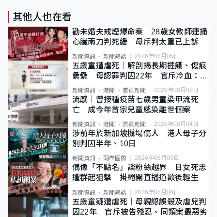
其他人也在看
勸未婚夫戒煙爆命案 28歲女教師連捅
心臟兩刀判死緩 母斥判太重已上訴
2026年08月05日
新聞資訊
新聞熱話
五歲童遭虐死｜解剖揭長期捱餓、傷痕
纍纍 母認罪判囚22年 官斥冷血：同
類案最惡劣
2026年08月05日
新聞資訊
港聞
首頁新聞
流感｜曾接種疫苗七歲男童染甲流死
亡 成今年首宗兒童感染離世個案
2026年08月04日
新聞資訊
港聞
首頁新聞
涉前年於新加坡機場傷人 港人母子分
別判囚半年、10日
2026年08月05日
新聞資訊
兩岸國際
偶像「不點名」談粉絲越界 日女死忠
遭群起狙擊 掛繩開直播道歉後輕生
2026年08月06日
新聞資訊
新聞熱話
五歲童疑遭虐死｜母親認誤殺及虐兒判
囚22年 官斥被告殘忍、同類案最惡劣