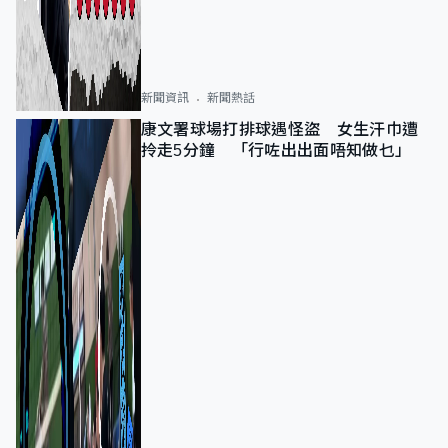
新聞資訊
新聞熱話
康文署球場打排球遇怪盜 女生汗巾遭
拎走5分鐘 「行咗出出面唔知做乜」