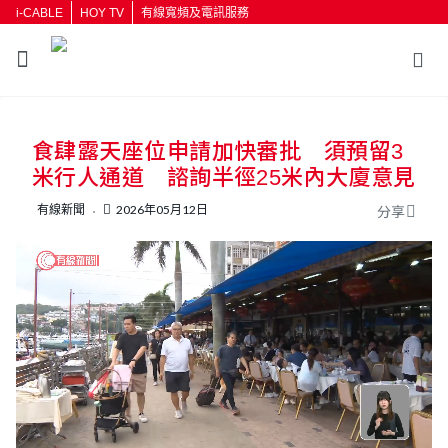
i-CABLE
HOY TV
有線寬頻及電訊服務
返回
食肆露天座位申請加快審批 須預留3
按輸入鍵開始搜尋
米行人通道 諮詢半徑25米內大廈意見
有線新聞
2026年05月12日
分享