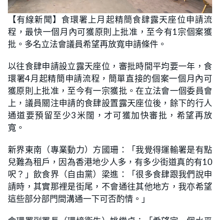
L
U
o
n
【有線新聞】食環署上月起精簡食肆露天座位申請流
a
m
d
u
程，最快一個月內可獲原則上批准，至今有1宗個案獲
e
t
d
e
:
批。多名立法會議員希望再放寬申請條件。
2
3
.
以往食肆申請設立露天座位，審批時間平均要一年，食
2
6
環署4月起精簡申請流程，簡單直接的個案一個月內可
%
獲原則上批准，至今有一宗獲批。在立法會一個委員會
上，議員關注申請的食肆設置露天座位後，餘下的行人
通道要預留至少3米闊，才可獲加快審批，希望再放
寬。
新界東南（專業動力）方國珊：「我覺得運輸署是有點
兒難為租戶，因為香港地少人多，有多少街道真的有10
呎？」飲食界（自由黨）梁進：「很多食肆跟我們說申
請時，其實那裡是街尾，不會通往其他地方，我亦希望
這些部分部門間溝通一下可否酌情。」