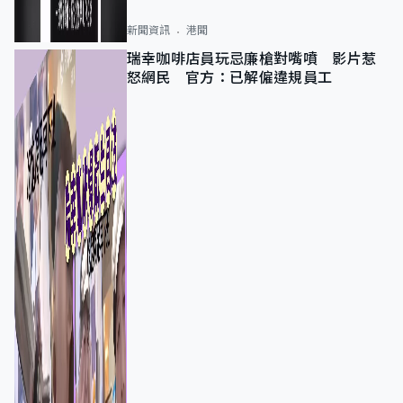
新聞資訊
港聞
瑞幸咖啡店員玩忌廉槍對嘴噴 影片惹
怒網民 官方：已解僱違規員工