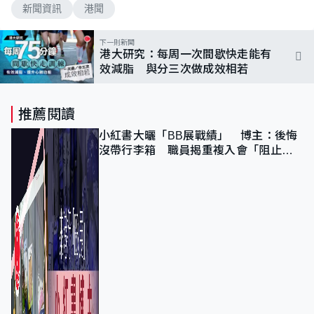
新聞資訊
港聞
下一則新聞
港大研究：每周一次間歇快走能有
效減脂 與分三次做成效相若
推薦閱讀
小紅書大曬「BB展戰績」 博主：後悔
沒帶行李箱 職員揭重複入會「阻止唔
到」