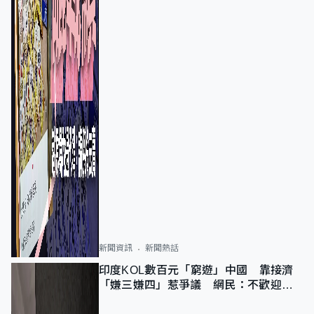
新聞資訊
新聞熱話
印度KOL數百元「窮遊」中國 靠接濟
「嫌三嫌四」惹爭議 網民：不歡迎劣
質旅客