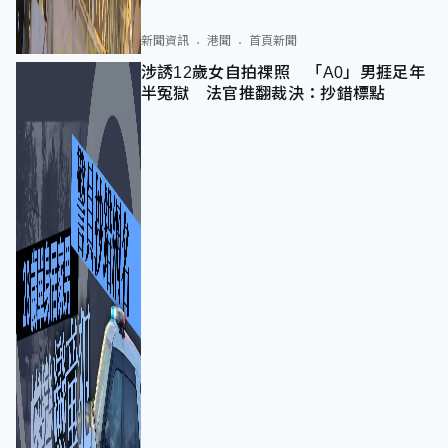
新聞資訊
港聞
首頁新聞
涉誘12歲女自拍祼照 「A0」男捱足年
半冤獄 法官推翻裁決：抄錯標點