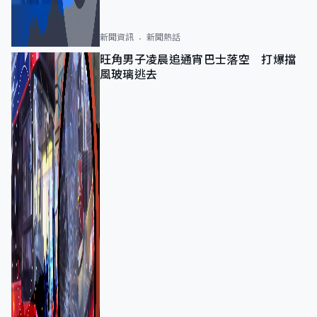
新聞資訊
新聞熱話
旺角男子凌晨追通宵巴士落空 打爆擋
風玻璃逃去