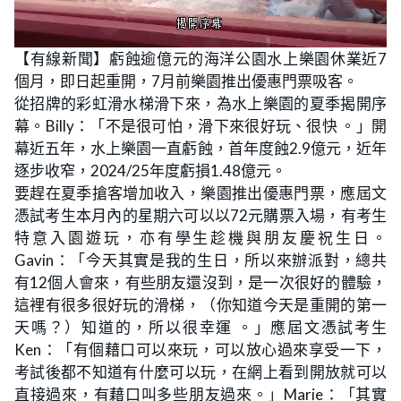
L
U
o
n
【有線新聞】虧蝕逾億元的海洋公園水上樂園休業近7
a
m
d
u
個月，即日起重開，7月前樂園推出優惠門票吸客。
e
t
d
e
:
從招牌的彩虹滑水梯滑下來，為水上樂園的夏季揭開序
2
5
幕。Billy：「不是很可怕，滑下來很好玩、很快 。」開
.
6
幕近五年，水上樂園一直虧蝕，首年度蝕2.9億元，近年
4
%
逐步收窄，2024/25年度虧損1.48億元。
要趕在夏季搶客增加收入，樂園推出優惠門票，應屆文
憑試考生本月內的星期六可以以72元購票入場，有考生
特意入園遊玩，亦有學生趁機與朋友慶祝生日。
Gavin：「今天其實是我的生日，所以來辦派對，總共
有12個人會來，有些朋友還沒到，是一次很好的體驗，
這裡有很多很好玩的滑梯，（你知道今天是重開的第一
天嗎？）知道的，所以很幸運 。」應屆文憑試考生
Ken：「有個藉口可以來玩，可以放心過來享受一下，
考試後都不知道有什麼可以玩，在網上看到開放就可以
直接過來，有藉口叫多些朋友過來。」Marie：「其實