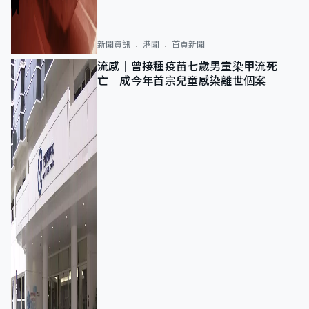
新聞資訊
港聞
首頁新聞
流感｜曾接種疫苗七歲男童染甲流死
亡 成今年首宗兒童感染離世個案