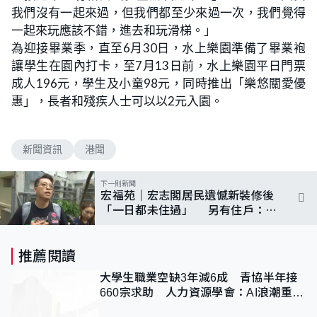
我們沒有一起來過，但我們都至少來過一次，我們覺得
一起來玩應該不錯，進去和玩滑梯。」
為迎接畢業季，直至6月30日，水上樂園準備了畢業袍
讓學生在園內打卡，至7月13日前，水上樂園平日門票
成人196元，學生及小童98元，同時推出「樂悠關愛優
惠」，長者和殘疾人士可以以2元入園。
新聞資訊
港聞
下一則新聞
宏福苑｜宏志閣居民遺憾新裝修後
「一日都未住過」 另有住戶：情
理法的「情」除了錢應有選擇
推薦閱讀
大學生職業空缺3年減6成 青協半年接
660宗求助 人力資源學會：AI浪潮重整
職位需求