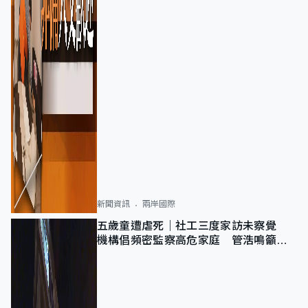
新聞資訊
兩岸國際
五歲童遭虐死｜社工三度家訪未察覺
機構倡頻密監察高危家庭 管浩鳴籲加
強跨部門協作