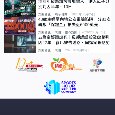
涉前年於新加坡機場傷人 港人母子分
別判囚半年、10日
2026年08月05日
新聞資訊
兩岸國際
43歲主婦墮內地公安電騙陷阱 分81次
轉賬「保證金」損失近6900萬元
2026年08月07日
新聞資訊
港聞
首頁新聞
五歲童疑遭虐死｜母親認誤殺及虐兒判
囚22年 官斥被告殘忍、同類案最惡劣
2026年08月05日
新聞資訊
港聞