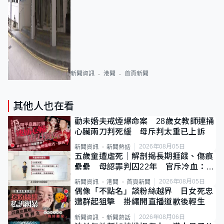
新聞資訊
港聞
首頁新聞
其他人也在看
勸未婚夫戒煙爆命案 28歲女教師連捅
心臟兩刀判死緩 母斥判太重已上訴
2026年08月05日
新聞資訊
新聞熱話
五歲童遭虐死｜解剖揭長期捱餓、傷痕
纍纍 母認罪判囚22年 官斥冷血：同
類案最惡劣
2026年08月05日
新聞資訊
港聞
首頁新聞
偶像「不點名」談粉絲越界 日女死忠
遭群起狙擊 掛繩開直播道歉後輕生
2026年08月06日
新聞資訊
新聞熱話