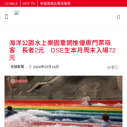
i-CABLE
HOY TV
有線寬頻及電訊服務
返回
海洋公園水上樂園重開推優惠門票吸
按輸入鍵開始搜尋
客 長者2元 DSE生本月周末入場72
元
有線新聞
2026年05月16日
分享