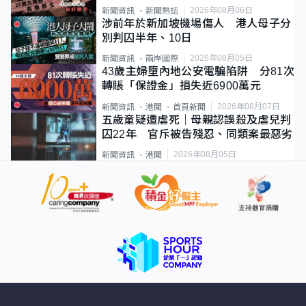
2026年08月06日
新聞資訊
新聞熱話
涉前年於新加坡機場傷人 港人母子分
別判囚半年、10日
2026年08月05日
新聞資訊
兩岸國際
43歲主婦墮內地公安電騙陷阱 分81次
轉賬「保證金」損失近6900萬元
2026年08月07日
新聞資訊
港聞
首頁新聞
五歲童疑遭虐死｜母親認誤殺及虐兒判
囚22年 官斥被告殘忍、同類案最惡劣
2026年08月05日
新聞資訊
港聞