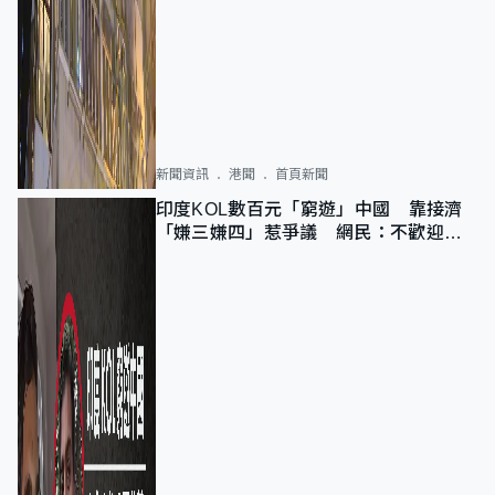
新聞資訊
港聞
首頁新聞
印度KOL數百元「窮遊」中國 靠接濟
「嫌三嫌四」惹爭議 網民：不歡迎劣
質旅客