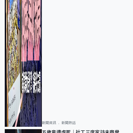
新聞資訊
新聞熱話
五歲童遭虐死｜社工三度家訪未察覺