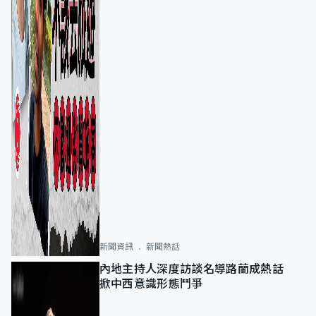
新聞資訊
新聞熱話
內地主持人深度訪談名導路蘭成熱話
掀中西意識形態鬥爭