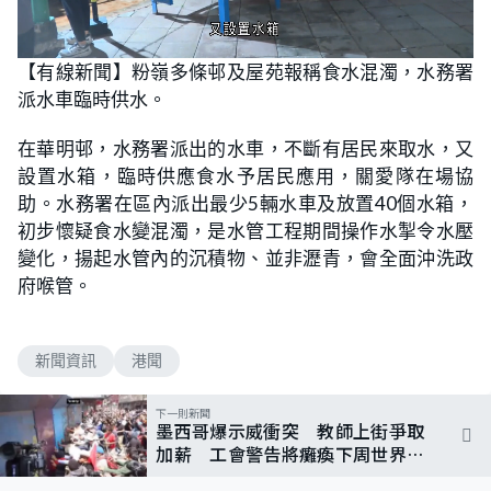
L
U
o
n
【有線新聞】粉嶺多條邨及屋苑報稱食水混濁，水務署
a
m
d
u
派水車臨時供水。
e
t
d
e
:
6
在華明邨，水務署派出的水車，不斷有居民來取水，又
9
.
設置水箱，臨時供應食水予居民應用，關愛隊在場協
7
7
助。水務署在區內派出最少5輛水車及放置40個水箱，
%
初步懷疑食水變混濁，是水管工程期間操作水掣令水壓
變化，揚起水管內的沉積物、並非瀝青，會全面沖洗政
府喉管。
新聞資訊
港聞
下一則新聞
墨西哥爆示威衝突 教師上街爭取
加薪 工會警告將癱瘓下周世界盃
揭幕