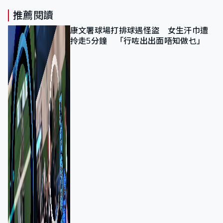
推薦閱讀
康文署球場打排球遇怪盜 女生汗巾遭
拎走5分鐘 「行咗出出面唔知做乜」