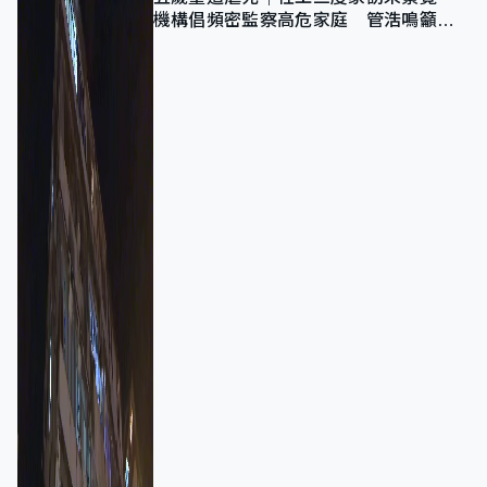
機構倡頻密監察高危家庭 管浩鳴籲加
強跨部門協作