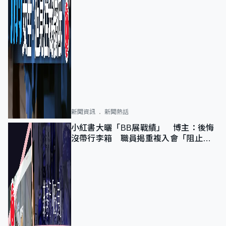
新聞資訊
新聞熱話
小紅書大曬「BB展戰績」 博主：後悔
沒帶行李箱 職員揭重複入會「阻止唔
到」