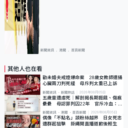
新聞資訊
港聞
首頁新聞
其他人也在看
勸未婚夫戒煙爆命案 28歲女教師連捅
心臟兩刀判死緩 母斥判太重已上訴
2026年08月05日
新聞資訊
新聞熱話
五歲童遭虐死｜解剖揭長期捱餓、傷痕
纍纍 母認罪判囚22年 官斥冷血：同
類案最惡劣
2026年08月05日
新聞資訊
港聞
首頁新聞
偶像「不點名」談粉絲越界 日女死忠
遭群起狙擊 掛繩開直播道歉後輕生