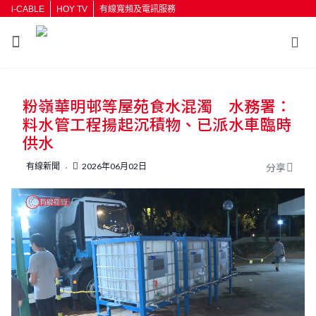
i-CABLE
HOY TV
有線寬頻及電訊服務
返回
粉嶺華明邨等屋苑食水混濁 水務署：
按輸入鍵開始搜尋
料水管工程揚起沉積物、已派水車臨時
供水
有線新聞
2026年06月02日
分享