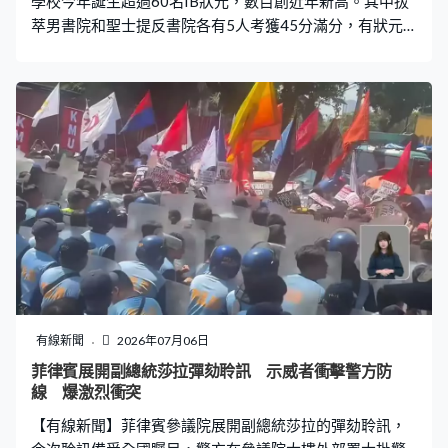
學校今年誕生超過60名IB狀元，數目創近年新高。其中拔
萃男書院和聖士提反書院各有5人考獲45分滿分，有狀元
計劃到英國留學，再回港貢獻社會。 拔萃男書院今年誕生
了5位IB狀元，當中4位都決定到海外升學，有狀元計劃入
讀牛津大學的法律學系，畢業後再回香港。拔萃男書院IB
狀元李學澄：「因為我始終是土生土長香港人，從小到大
受到這裡教育，受到這裡文化。我覺得香港是一個很特別
很珍惜的地方，所以我希望到英國讀當地法律，希望帶回
來貢獻香港。」 今時今日不少考生都會用AI幫助學習，有
狀元就成功以AI模仿老師改卷評分，協助操卷應試。拔萃
男書院IB狀元陳銘得：「我特別想多謝英文老師，因為她
當時教導我們怎麼用AI。她將評分標準寫得十分詳細，令
到我們或者AI都可以了解到，即使我們英文老師沒空幫我
們改，我們自己寫完都可以讓AI改卷。」 聖士提反書院亦
有5位狀元，創該校歷來最佳成績，他們均對留港讀醫有興
有線新聞
2026年07月06日
趣。聖士提反書院IB狀元莫君揚：「還記得我小學時，我
菲律賓展開副總統莎拉彈劾聆訊 示威者衝擊警方防
踢波時左手骨折，那時侯我很害怕我以後不能做運動，因
線 爆激烈衝突
為那時候做運動是我的所有，幸好我在醫生的醫治下我很
【有線新聞】菲律賓參議院展開副總統莎拉的彈劾聆訊，
快就康復，以及