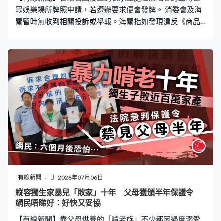
高市早苗訪澳時，對方為了感謝澳洲解禁哈密瓜進
眾娛樂場所牌照申請，若遵辦要求便會發牌。 消委會及海
關暫時無收到相關投訴或舉報。海關指如發現違反《商品
說明條例》，會採取適當執法行動。
有線新聞
2026年07月06日
縱容獨生家暴兒「敗家」十年 父母獲頒半年保護令
網民唔睇好：好快又妥協
【有線新聞】靠父母供養的「啃老族」不少都因過度溺愛