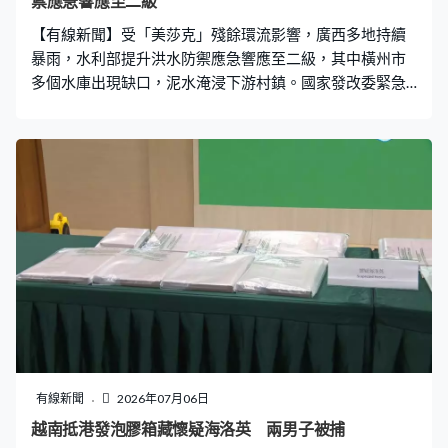
禦應急響應至二級
【有線新聞】受「美莎克」殘餘環流影響，廣西多地持續
暴雨，水利部提升洪水防禦應急響應至二級，其中橫州市
多個水庫出現缺口，泥水淹浸下游村鎮。國家發改委緊急
撥款1億元支援救災。 受「美莎克」殘餘環流影響，廣西
南寧橫州市六藍水庫的壩體出現漫頂及缺口，大量泥水從
缺口湧出，迅速淹沒下游的村鎮，有村民家被洪水淹沒，
要逃上天台等待救援。除了六藍水庫，雲表水庫、六旺水
庫等亦發生險情，南寧市應急委已將防汛應急響應提升為
一級。 應急管理部緊急調派中國安能展開救援，安能集團
已從北京、南寧、長沙等地抽調350名專業救援人員，攜
同130台專業裝備馳援，各地救援力量亦陸續趕到橫州。
橫州市副市長肖彩：「雲表那邊有個指揮部，校椅鎮這裡
有個指揮部，現在總指揮部轉移到雲表鎮那邊。因為兩個
水庫的水下來最終是匯到雲表江，再出到郁江，（現在主
要工作是）轉移轉群，裡面安全的群眾給他運送物資。」
南寧市主城區出現嚴重內澇，武警廣西總隊大批官兵趕到
有線新聞
2026年07月06日
逐戶排查，協助被困群眾撤離。而在防城港市，暴雨導致
越南抵港發泡膠箱藏懷疑海洛英 兩男子被捕
供電線路受損，南方電網派出逾1,100人緊急搶修，當地醫