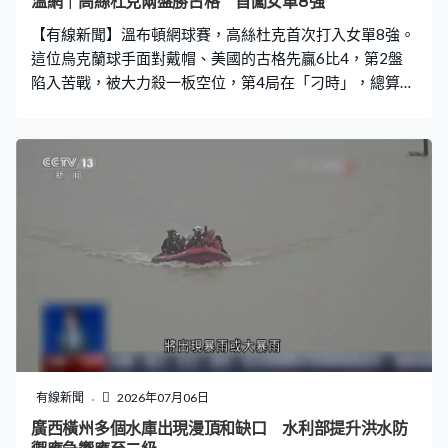
溫網｜高絲杜克兩盤勝古格 首闖女單8強
【有線新聞】溫布頓網球賽，高絲杜克首次打入女單8強。
這位烏克蘭球手面對戴帽、美國的古格先贏6比4，第2盤
陷入苦戰，被大力殺一板空位，第4局在「刁時」，總算保
住發球局，但之後連失兩局，落後2比4，第7局及時發
威，這盤4次破發機會把握到一半。全場22次主動得分，
多古格12次，碰網過，一樣反手打個精彩短球，大意失誤
少16次亦是勝出關鍵，連贏4局，贏多盤6比4，上年在澳
洲交手打足3盤落敗，高絲杜克這次就直落兩盤過關。
有線新聞
2026年07月06日
廣西橫州多個水庫出現漫頂和缺口 水利部提升洪水防