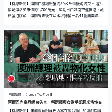
【有線新聞】海關在機場檢獲約30公斤懷疑海洛英。 這批
院優先將危急病患轉移。防城港市防城區人民醫院院長黃
懷疑海洛英市值約1,700萬元，星期日由越南空運抵港，藏
居斌：「因為我們醫院停電了，現在的
於發泡膠箱。海關調查後在深水埗拘捕一名41歲無業漢及
一名38歲餐廳男經理，案件仍在調查中。
有線新聞
2026年07月06日
阿爾巴內塞登網台失言 稱選擇與女歌手凱莉米洛性交
【有線新聞】澳洲總理阿爾巴內塞在網台節目的遊戲問答