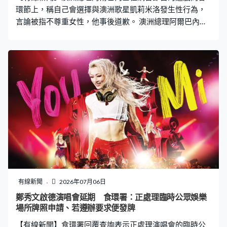
環節上，稱自己會選擇與澳洲歌星凱莉米洛發生性行為，
言論被指不尊重女性，他事後道歉。 澳洲總理阿爾巴內塞
日前在首都坎培拉的官邸接受喜劇演員奧斯本的網台訪
問，回答一條在歐美社交場合上流行的提問，要就三種親
密行為分別選取不同對象。阿爾巴內塞：「（我們現在來
到快問快答環節，每位嘉賓均會被問及「性行為、結婚、
約會」，凱莉米洛、妮歌潔曼或伯奇莫爾？）我可是剛結
婚，只是新婚6個月。（那麼，如果這段婚姻失敗，我們先
假設一下。）噢，那當然是凱莉米洛。（你會娶凱莉米
洛，並與她有性行為和約會？）以上皆是。（好的，這是
個大三元。）她非常棒。（好的，這倒也說得過去。）」
阿爾巴內塞有關凱莉米洛的言論受到多方批評，認為他應
以身作則拒絕回答這類帶有性別歧視的提問。阿爾巴內塞
事後發表一句簡短聲明，稱為言論明確地道歉。有輿論指
阿爾巴內塞嘗試透過網媒訪問展現貼近大眾的一面，卻是
有線新聞
2026年07月06日
弄巧反拙，不但失去國家領袖應有風範，反而予人物化女
鄭秀文啟德演唱會延期 食環署：正處理臨時公眾娛樂
性的形象。 阿爾巴內塞也在節目上被問及在海外出訪時，
場所牌照申請、若遵辦要求便發牌
收過最差劣的禮物是甚麼，他反而提及在5月接待日本首相
【有線新聞】食環署回覆查詢表示正處理演唱會的臨時公