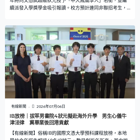
年將向文憑試超級狀元授予「中大鳳凰學人」名銜，並繼
續派發入學獎學金吸引報讀。校方預計連同非聯招考生，
將合共派發過億元獎學金。 中大表示新學年繼續為聯招考
生設新生入學獎學金，而今年取得七科或以上5**考生成功
入讀中大，將獲頒授「中大鳳凰學人」名銜，連同41萬學
習津貼及交流獎學金以及豁免全額學費，最高合計可獲超
過70萬獎學金。中大入學及學生資助處處長劉善雅：「我
們希望同學利用獎學金支援外地交流實習、擴闊視野，獲
得鳳凰獎學金的同學會被稱為『鳳凰學人』，以肯定他們
入學時的成績。」 中大新學年錄取71名直接取錄計劃學
生，主要報讀醫科及理學士等，較去年多近45%，並計劃
增加取錄非本地生人數。中大入學及學生資助處處長劉善
雅：「今年我們發出的取錄已經比去年高很多倍，首先報
考人數平均已高約20%，另外我們發出的有條件入學取錄
數目也多了。剛才提到IB放榜，我們很開心今年取得高分
有線新聞
2026年07月06日
的同學中獲取錄數目上升了百分之六十多。」 中大亦推出
IB放榜｜拔萃男書院4狀元擬赴海外升學 男生心儀牛
聯招入學分數計算機，幫助考生了解課程計分方法及預計
津法律 冀畢業後回港貢獻
入學分數等。中大表示部份課程會邀請Band A申請者面
【有線新聞】俗稱IB的國際文憑大學預科課程放榜，本地
試，呼籲考生及早做好部署，