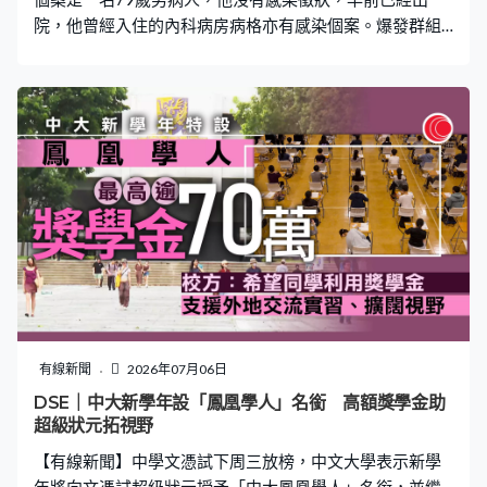
請人面臨家庭暴力的現實危險，裁定禁止被申請人騷
院，他曾經入住的內科病房病格亦有感染個案。爆發群組
增至五人，早前染病的四名病人，一人因自身疾病離世，
其餘三人正接受隔離治療。
有線新聞
2026年07月06日
DSE｜中大新學年設「鳳凰學人」名銜 高額獎學金助
超級狀元拓視野
【有線新聞】中學文憑試下周三放榜，中文大學表示新學