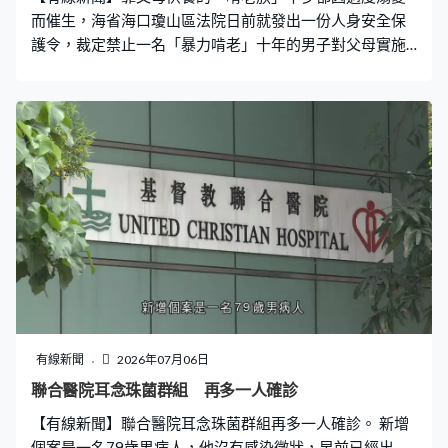
而催生，海省海口瓊山區法院日前就發出一份人身安全保
護令，裁定禁止一名「暴力啃老」十年的男子對父母實施
騷擾、跟蹤、接觸等行為半年，引發網民熱議。 陷「給錢
就太平」死循環 助長惡行十年 據當地傳媒報道，案件當
事人是一對長期溺愛獨子的夫妻，一直以來「有求必
應」，卻換來兒子愈發瘋狂的索取，導致累計近百萬元家
產被揮霍一空。由於兒子稍有不順便惡語相向、人身威
脅，令家人陷於「給錢就太平，不給就翻臉」的死循環，
既無力掙脫，又羞於聲張。 經當地法院陪審員及社區民警
家訪後發現，當事人存在嚴重認知偏差，強行「平息」只
會助長惡行，但更大難題在於如何讓受害人相信「自己有
權說不」，決定制定出適合基層的證據收集清單與申請指
引，並幫助受害家屬破除「家醜不可外揚」的觀念。在司
法局支持下，他們嚴格依照法定程序收集相關證據材料，
確保證據鏈完整、事實清晰。 司法局指導保存證管會 傳
有線新聞
2026年07月06日
媒：終結噩夢 據司法局表示，這類案件最怕的就是證據滅
聯合醫院耳念珠菌群組 再多一人確診
失，所以第一時間指導當事人保存聊天記錄、轉賬憑證、
【有線新聞】聯合醫院耳念珠菌群組再多一人確診。 新增
傷情照片、報警記錄，形成完整的證據閉環。法院認定申
個案是一名79歲男病人，他沒有感染徵狀，早前已經出