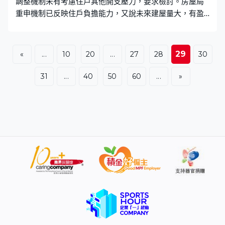
調整機制未有考慮住戶其他開支壓力，要求檢討。房屋局
重申機制已反映住戶負擔能力，又說未來建屋量大，有盈
餘亦不會提供租金寬免免。 全港有約82萬戶公屋住戶，根
據政府今年加租建議，每月租金加幅介乎10元至128元，
九成人加租少於80元。政府強調加幅溫和，不少議員要求
29
«
...
10
20
...
27
28
30
檢討租金調整機制，加入通脹、購買力為參考。九龍西
（西九新動力）梁文廣：「如果中東繼續打仗，打足兩
31
...
40
50
60
...
»
年、油價繼續升，2.04%可能成為基層市民壓垮他們的重
要情況。」九龍中楊永杰：「我們賺多少錢，其實很多基
層市民，特別住公屋的市民，花費出去的就有多少錢。」
房屋局常任秘書長李佩詩：「大家共識是相比其他方案，
用現在以租戶收入為基礎的租金調整機制，更加反映租戶
負擔能力。租戶租金與入息比例一直都維持在9至10%以
內，這個是遠低私人住宅租戶佔約三成的水平。」 政府寬
減兩季差餉，當局說全數發放給公屋租戶，在租金上抵銷
整體考慮後，不提供特別租金寬免。新界西南（民建聯）
郭芙蓉：「2026/27財政年度，在租住房屋運作帳目有8.7
億元盈餘，2027/28年度也有5.5億元盈餘。這些數據在外
界看來，覺