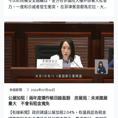
今次聆訊備受全國矚目，警方在參議院大樓外部署大批警
力，一度和示威者發生衝突。 在菲律賓首都馬尼拉，大批
支持彈劾副總統莎拉的民眾遊行到舉行彈劾聆訊的參議院
大樓，不斷衝擊警方防線，雙方激烈推撞。參議院大樓內
同樣劍拔弩張，在首日彈劾聆訊，親莎拉的參議員與總統
小馬可斯派別的參議員，就聆訊主席人選激烈爭論近兩小
時。副總統莎拉並無出席聆訊，只是由律師代表，被質疑
違反早前稱會出席聆訊的承諾，但她的律師指不排除莎拉
會出席之後的聆訊，又批評彈劾是出於政治動機。 莎拉被
指控出任教育部長期間濫用公款、賄賂官員，以及向總統
小馬可斯夫婦發出死亡威脅。上月由小馬可斯親信主導的
眾議院以壓倒性票數通過彈劾莎拉，今次的參議院聆訊將
審視彈劾理據。若超過三分二參議員通過彈劾，莎拉將被
免職，並終身不能擔任公職。 莎拉是前總統杜特爾特的女
兒，被視為是2028年總統選舉大熱人選。她和小馬可斯原
有線新聞
2026年07月06日
本是盟友，2022年兩人搭擋勝出大選，但後來決裂。小馬
公屋加租｜兩年度運作帳目錄盈餘 房屋局：未來建屋
可斯被指扶植繼任人選，並透過親信發放針對莎拉的貪腐
量大 不會有租金寬免
指控，力阻莎拉在2028年登上總統寶座。
【有線新聞】政府建議公屋加租2.04%，有議員認為租金