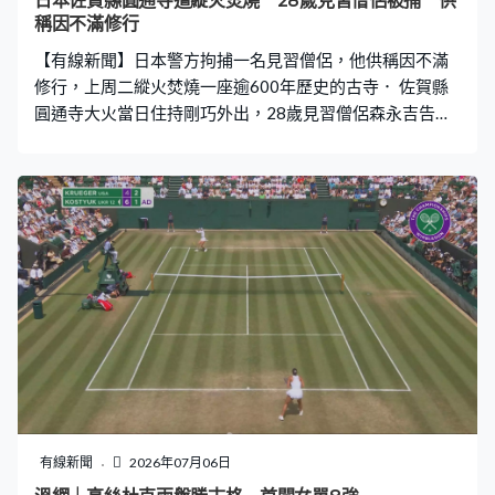
日本佐賀縣圓通寺遭縱火焚燒 28歲見習僧侶被捕 供
稱因不滿修行
【有線新聞】日本警方拘捕一名見習僧侶，他供稱因不滿
修行，上周二縱火焚燒一座逾600年歷史的古寺． 佐賀縣
圓通寺大火當日住持剛巧外出，28歲見習僧侶森永吉告知
另一僧侶有火警，並向當局通報失火，兩人及時逃生。自
去年4月起在圖通寺修行的森永吉被捕後供稱，曾因誦經問
題遭斥責，又被人用木板拍打背部，加上修行量較其他僧
侶多，對人生的一切感到厭倦，所以才放火。
有線新聞
2026年07月06日