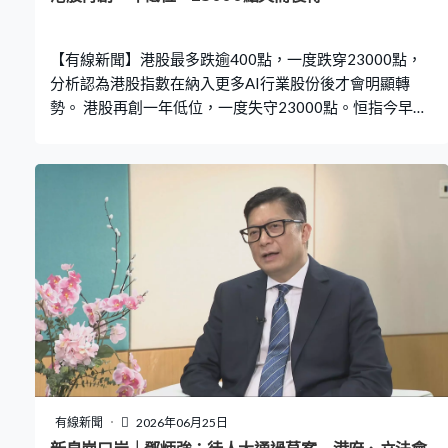
【有線新聞】港股最多跌逾400點，一度跌穿23000點，
分析認為港股指數在納入更多AI行業股份後才會明顯轉
勢。 港股再創一年低位，一度失守23000點。恒指今早低
開23點，但已經見了全日高位，之後顯著受壓，一度跌穿
23000點，最多跌逾400點，收市報23076點，跌335點，
成交3,257億元。 渣打將恒指未來12個月目標由28000至
29000點，降至25500至26500點 。渣打北亞區首席投資
總監鄭子豐：「港股指數不如美股般那麼願意更新指數變
化，仍然滯留於相對傳統的科技股票。直至指數全面反映
新股，特別是AI相關股票，將它們加入全球市場會關注的
指數，並且權重不低於1%、有明顯代表性時，才會看到港
股有明顯轉勢。」 阿里被指不當使用美國AI模型用作訓
練，股價創逾一年低位，收市跌4%。百度跌3%，見九個
月低位。中行被指控逃稅，股價跌5%，其他內銀股同樣受
壓，工行、建行及農行跌約2%。手機設備股下挫，舜宇光
學跌11%，已經連跌四日，丘鈦科技更連跌六日，收市跌
有線新聞
2026年06月25日
6%。