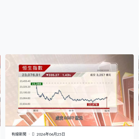
增至超過三成，業內委員有兩個席位會分給科大新醫學
院，與現有港大及中大醫學院看齊。 消息指方案仍未最終
落實，政府計劃未來數星期向立法會提交修例建議。
有線新聞
2026年06月25日