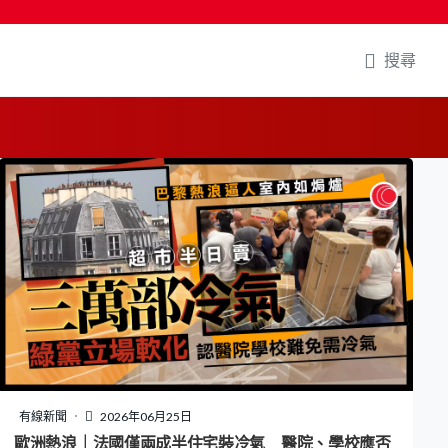
搜尋
有線新聞
2026年06月25日
歐洲熱浪｜法國僅兩成半住宅裝冷氣 醫院、學校應否