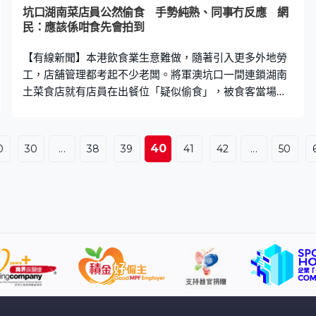
坑口湖南菜店員公然偷食 手勢純熟、同事冇反應 網
民：應該係咁食先會拍到
【有線新聞】本港飲食業生意難做，隨著引入更多外地勞
工，店舖管理都考起不少老闆。將軍澳坑口一間連鎖湖南
土菜食店就有店員在出餐位「疑似偷食」，被食客當場拍
下，引發網民熱議。 身穿黑色店員制服 食物快手放入口
走開 據上傳影片的網民表示，「有人影到將軍澳坑口……
農耕記湖南土菜啲外勞員工偷食客人餐，好彩我從來都無
40
0
30
...
38
39
41
42
...
50
去」。影片可見涉事男子身穿黑色店員制服，正在出菜位
低頭處理食物，一手折開一小節食物放入口，然後走開，
身旁另一位員工似乎「見怪不怪」，絲毫沒有阻止的意
圖。 影片引來網民熱議，有人直指「應該一直係咁偷食，
食客先會一路拍住佢，等佢再出手」、「入面煮果個食
完，到遞出去果個『打荷』食，然後先到呢條友食咋」，
另有網民表示「有一次我見到佢啲廚師去完廁所唔洗手，
就咁入返入去間舖頭，絕對唔會幫襯」、「唔係偷食，係
明食」。 「打貓」屬潛規則 業內人：冇人會喺廳面做 有
任飲食業的網民指「其實『打貓』呢樣嘢響存在咗唔知幾