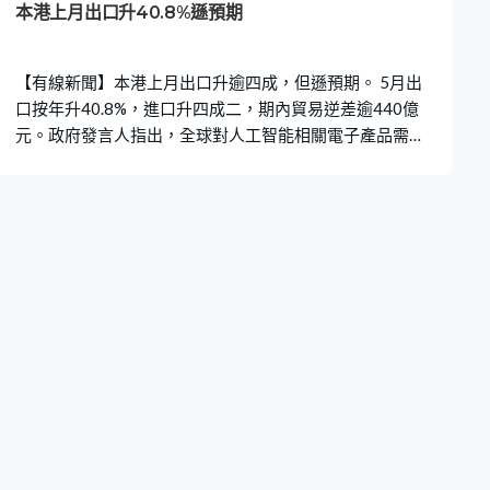
本港上月出口升40.8%遜預期
【有線新聞】本港上月出口升逾四成，但遜預期。 5月出
口按年升40.8%，進口升四成二，期內貿易逆差逾440億
元。政府發言人指出，全球對人工智能相關電子產品需求
依然強勁，有望繼續支持香港外貿，近期中東地緣政治緊
張局勢緩和，為全球經濟帶來短期紓緩。不過，不利因素
仍然存在，政府將繼續對外圍風險保持高度警覺。