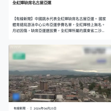
全紅嬋缺席名古屋亞運
【有線新聞】中國跳水代表全紅嬋缺席名古屋亞運。 國家
體育總局游泳中心公布亞運參賽名單，全紅嬋榜上無名。
月初因傷，缺席亞運選拔賽，全紅嬋所屬的廣東省二沙體
育訓練中心早前表示，她處於傷病調整期，上半年不會參
賽。
有線新聞
2026年06月25日