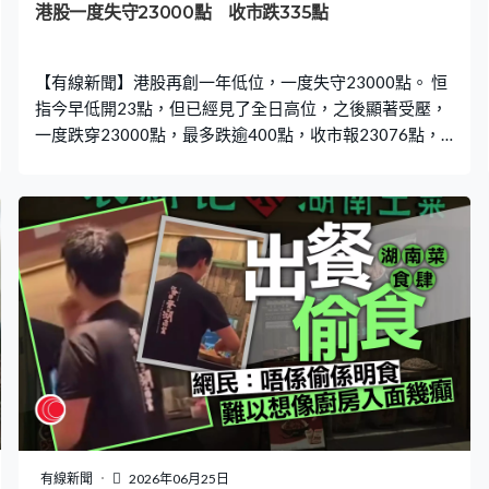
港股一度失守23000點 收市跌335點
【有線新聞】港股再創一年低位，一度失守23000點。 恒
指今早低開23點，但已經見了全日高位，之後顯著受壓，
一度跌穿23000點，最多跌逾400點，收市報23076點，
跌335點，成交3,257億元。 阿里被指不當使用美國AI模型
用作訓練，股價創逾一年低位，收市跌4%。百度、騰訊亦
向下。中行被指控逃稅，股價跌5%，其他內銀股同樣受
壓，工行及建行跌約2%。手機設備股下挫，舜宇光學跌
11%、丘鈦科技跌6%。
有線新聞
2026年06月25日