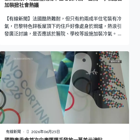
加裝掀社會熱議
【有線新聞】法國酷熱難耐，但只有約兩成半住宅裝有冷
氣，巴黎特色鋅板屋頂下的住戶好像處身於焗爐，熱浪引
發廣泛討論，是否應該於醫院、學校等設施加裝冷氣。 熱
浪逼人下，巴黎不少人一早去到超市，搶購移動式冷氣機
和風扇，最大超市集團大半日賣出3萬部冷氣。法國只有約
兩成半的住戶安裝了冷氣，在接近40度的極端高溫下，室
內比室外更熱，居住鋅板屋頂閣樓的人更加難受。巴黎約
四分三的建築物屋頂以鋅板覆蓋，居民稱屋內下午尤如焗
爐，到晚上氣溫僅稍微降溫。 法國的學校及醫院亦較少裝
設冷氣，室內氣溫達到30度以上，有家長和病人家屬自行
購買移動式冷氣機，送去學校和醫院使用但被拒絕，被指
可能影響電力系統或需按規定先招標。 歐洲一個月內第二
次受熱浪侵襲，引起法國國內熱烈討論是否需要加裝冷
氣，尤其在醫院、學校等社區設施。極右國民陣線主張推
出大規模補貼措施幫補添置冷氣。綠黨一向反對裝冷氣，
認為是最差的應對氣候暖化方法，但經歷近期的極端酷
有線新聞
2026年06月25日
熱，綠黨也承認醫院和學校似乎不能避免要安裝冷氣。