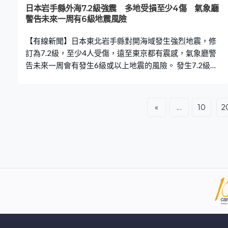
日本岩手縣外海7.2級強震 多地受損至少4傷 氣象廳
警告未來一周有6級地震風險
【有線新聞】日本東北岩手縣對開海域發生強烈地震，修
訂為7.2級，至少4人受傷，遠至東京都有震感，氣象廳警
告未來一周會有發生6級或以上地震的風險。 發生7.2級地
震時，接近震央的岩手縣久慈市，監控鏡頭不停搖晃。鄰
近的青森縣階上町震感最強烈，達到日本標準第二高的6強
級別，八戶市震感也達到6弱級別。有民居多道趟門和窗倒
«
...
10
2
塌，屋內煮食用具等物件被震跌。一幢大廈外牆剝落，部
分商戶天花漏水，八戶、階上町全部學校停課。 地震在早
上7時半發生，氣象廳最初評定為6.9級，之後上調至7.2
級，震央位於岩手縣對開海域，震源深度44公里。北海
道、東北至關東甲信越都感受到震動，包括東京多處地
方。JR東北新幹線及秋田新幹線列車服務一度受阻，仙台
至新青森站短暫停電。氣象廳指，地震導致沿海地區的海
面有輕微變化，但預料不會引發海嘯，核電站亦無異常。
地震屬2級長周期地震活動，警告未來一周會有發生6級或
以上地震的風險，但毋須發布「北海道三陸近海地震預