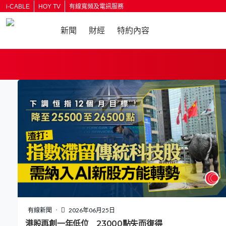
i-CABLE
HOY TV
有線寬頻及電訊服務
新聞
財經
特約內容
返回
有線新聞
2026年06月25日
港股再創一年低位 23000點失而復得