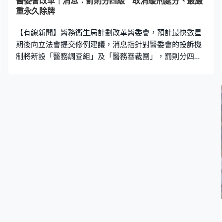
醫委會改革｜消息：罰則分四級 取消緩刑處分、最嚴
重永久除牌
【有線新聞】醫務衞生局計劃改革醫委會，預計最快數星
期後向立法會提交修例建議，消息指針對醫委會的投訴機
制將新設「醫務調查組」及「醫務審裁團」，罰則分四
級，取消現有的緩刑處分，最嚴重就永久除牌。 針對醫委
會處理投訴過慢，政府計劃改革醫委會在委員會組成及投
訴機制都會有改變。消息稱現時的「初步偵訊委員會」及
「研訊小組」，建議改為「醫務調查組」及「醫務審裁
團」。兩組各有5人，成員不會重複，每組最少3人為醫
生，處理投訴的程序，醫委會要訂立時限，逾期要向申訴
人及被投訴醫生解釋。 至於罰則，消息稱會分四級制，由
最嚴重永久除牌去到最低的有條件執業，過往被判專業失
德的醫生大多緩刑處理，在建議的方案下就沒有這個處
分。永久除牌會是醫生涉及嚴重罪行，包括性罪行、嚴重
暴力或違反國安條例可以直接「釘牌」，毋須再經醫委會
研訊。 至於醫委會組成，消息稱人數會由現時32人增至35
人，醫生與業外委員比例是24人及11人，令業外委員比例