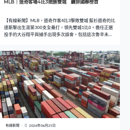
MLB｜道奇客場4比3險勝雙城 續排國聯榜首
【有線新聞】MLB，道奇作客4比3擊敗雙城 藍衫道奇的比
達斯擊出生涯第300支全壘打，領先雙城1比0。擔任正選
投手的大谷翔平與捕手出現多次誤會，包括這次魯辛未能
成功接球，第2局失了3分。大谷表情無奈，承認要跟魯辛
加強溝通。這位日本球星親自搶分，第3局擊出安打，送隊
友回本壘。 蒙斯在滿壘下造出關鍵安打，道奇這局再取2
分，反先4比3。大谷守住優勢，全場有8次三振。道奇贏4
比3，對雙城的三連戰全勝，繼續排國聯榜首。
有線新聞
2026年06月25日