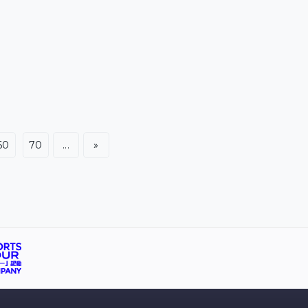
60
70
...
»