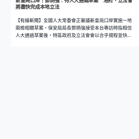
新皇崗口岸｜鄧炳強：待人大通過草案 港府、立法會
將盡快完成本地立法
【有線新聞】全國人大常委會正審議新皇崗口岸實施一地
兩檢相關草案，保安局局長鄧炳強接受本台專訪時指相信
人大通過草案後，特區政府及立法會會以合乎規程並快捷
的方法完成相關本地立法，盡快開通口岸。 鄧炳強：「現
時人大正審理這條法例，待人大通過、國務院確認後香港
才進行立法程序，要將香港口岸區變為香港司法管轄區需
要過程，這方面我們肯定盡快進行。但除了法律外，我們
在工程方面、裝修方面、裡面的電腦器材、電腦器材調校
方面，其實我們與深圳共同願望都是希望盡快開通，因為
能便利市民。」