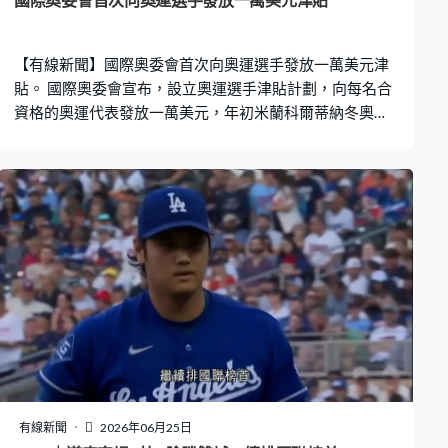
國際奧委會首次向奧運選手發放一萬美元津貼
【有線新聞】國際奧委會首次向奧運選手發放一萬美元津
貼。 國際奧委會宣布，設立奧運選手津貼計劃，向每名合
資格的奧運代表發放一萬美元，年初米蘭科爾蒂納冬奧代
表會是首批受惠的運動員，申請者必須沒有使用禁藥記
錄，未曾違反國際奧委會道德準則、參賽條件及奧林匹克
憲章。運動員委員會形容，資助並非獎金，而是奧運代表
努力的認可，預計每個周期大約有1萬4千名選手合資格申
請，計劃年底前開放申請，首批津貼最快明年批出。
有線新聞
2026年06月25日