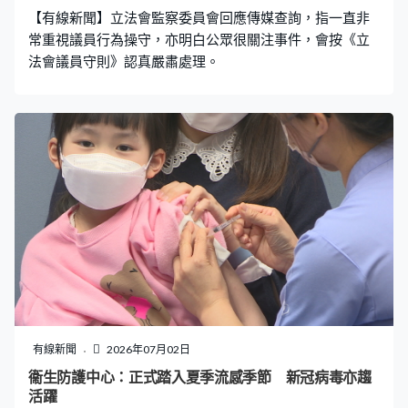
問會否與其他部門職能重疊，學會稱只是終極方案須有獨
【有線新聞】立法會監察委員會回應傳媒查詢，指一直非
立機構監管工程，強調不是要取代部門法定權力。
常重視議員行為操守，亦明白公眾很關注事件，會按《立
法會議員守則》認真嚴肅處理。
有線新聞
2026年07月02日
衞生防護中心：正式踏入夏季流感季節 新冠病毒亦趨
活躍