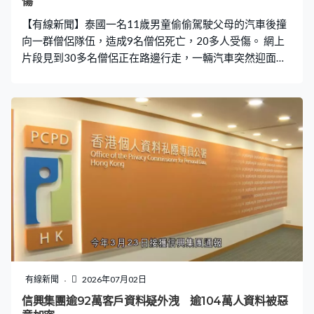
傷
精神健康支援，以及令公眾更容易取得當年的政府領養記
【有線新聞】泰國一名11歲男童偷偷駕駛父母的汽車後撞
錄，但就不會向受害
向一群僧侶隊伍，造成9名僧侶死亡，20多人受傷。 網上
片段見到30多名僧侶正在路邊行走，一輛汽車突然迎面衝
來撞飛僧侶，車頭嚴重損毀，多人死亡，至少5人重傷，傷
者送院搶救，醫院呼籲緊急捐血救人。事發在東北部穆達
漢府，據報男童是特殊兒童，偷車後懷疑失控撞向僧侶，
由於他受驚過度未能清楚講述事發經過。警方已傳召他的
父母問話，會調查男童如何取得車輛，之後才決定下一步
法律行動。
有線新聞
2026年07月02日
信興集團逾92萬客戶資料疑外洩 逾104萬人資料被惡