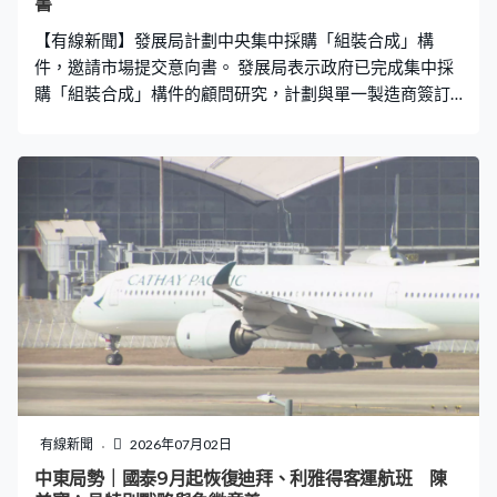
書
直這樣撞肩膀走來走去？」，撞人男子明顯慌張，連連說
【有線新聞】發展局計劃中央集中採購「組裝合成」構
「Sorry（對不起）」，低聲
件，邀請市場提交意向書。 發展局表示政府已完成集中採
購「組裝合成」構件的顧問研究，計劃與單一製造商簽訂
為期三年協議，在未來三年採購約2,000個鋼結構「組裝合
成」構件，供政府辦公大樓及學校等工務工程使用。政府
將在各參與工程項目的核准工程預算內，依各項目所需的
「組裝合成」構件數量，預留採購費用，以承擔此中央集
中採購計劃的支出。
有線新聞
2026年07月02日
中東局勢｜國泰9月起恢復迪拜、利雅得客運航班 陳