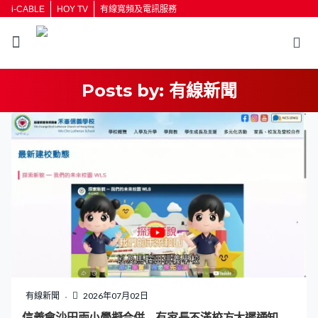
i-CABLE
HOY TV
有線寬頻及電訊服務
Posts by:
有線新聞
返回
按輸入鍵開始搜尋
有線新聞
2026年07月02日
信義會沙田兩小學擬合併 有家長不滿校方太遲通知