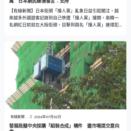
萬 日本網民蜂湧留言：支持
【有線新聞】日本街頭「撞人黨」亂象日益引起關注，越
來越多外國遊客記錄到自己慘遭「撞人黨」撞開，南韓一
名網紅日前就在大阪街頭，目擊到兩名「撞人黨」連環犯
事，決定挺身「鐵拳教育」對方。影片（見文末）公開短
短一天內觀看次數已突破120萬，更吸引大量日本網民留
言表達「感謝」。 商圈目擊撞人黨 專挑旅客、婦孺下手
據了解，南韓YouTube頻道「매드브로 MadBros」以搞笑
短劇、街頭惡搞與「社會實驗」影片聞名，主人公經常扮
演性格強悍、充滿正義感的角色，在街頭訓誡插隊、破壞
秩序或欺負弱小的無禮人士。頻道創作者明言「收到許多
觀眾留言，要求去日本對肩撞的人進行『參教育』（鐵拳
教育）」，果不其然早前在大阪一個人多繁忙的商圈，就
真的發現有「撞人黨」出沒。 影片中，身材魁梧的主人公
一行人目睹兩名藍衫男子疑似「撞人黨」，前行男子專針
對周圍行人，尤其是女性，以肩膀用力碰撞並離開，似乎
專挑觀光客或看似較弱勢的對象下手，而另一名同黨則在
有線新聞
2026年07月02日
後方「觀賞」。主人公隨後步行上前，再回身與「撞人
發展局擬中央採購「組裝合成」構件 邀市場提交意向
黨」正面撞上，隨即以強硬語氣用韓文質問：「為甚麼一