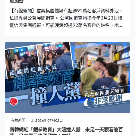
意加密
【有線新聞】信興集團懷疑有超過92萬名客戶資料外洩，
私隱專員公署展開調查。 公署回覆查詢指今年3月23日接
獲信興集團通報，可能洩漏超過92萬名客戶的姓名、地
址、電話、電郵地址，以及1000名員工、服務或供應商人
員的身分證號碼、銀行戶口號碼、薪金等，另外超過104
萬名客戶個人資料被惡意加密。 私隱專員公署正調查事
件，呼籲可能受影響人士考慮更改網上帳戶密碼，啟用多
重認證功能，留意個人電郵或帳戶並審視銀行月結單，以
確定有否不尋常的記錄。
有線新聞
2026年07月02日
南韓網紅「鐵拳教育」大阪撞人黨 未足一天觀看破百