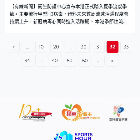
【有線新聞】衞生防護中心宣布本港正式踏入夏季流感季
節，主要流行甲型H3病毒，預料未來數周流感活躍程度會
持續上升，新冠病毒亦同時進入活躍期。 本港季節性流感
活躍程度過去數周持續上升，衞生防護中心最新公布流感
病毒陽性百分比達6.69%，超越基線水平，六成感染屬甲
型H3流感。衞生防護中心傳染病處主任歐家榮：「本地流
32
«
...
10
20
...
30
31
33
感活躍程度處於上升趨勢，並且已經超越基線水平，確定
香港已經踏入流感季節。有H1和乙型病毒共同流行，我們
34
...
40
50
60
...
»
會密切監察情況，看看維持多久。一般以往夏季流感季節
通常維持8至12周，我們預計可能8月至9月份流感活躍程
度仍然維持比較高的水平。」 中心表示成人感染流感嚴重
個案，已由5月平均每周8.6宗升至過去一星期的23宗，七
成為長者。而中心上周錄得46宗院舍及學校爆發流感個
案，七成個案來自學校，本周亦出現2宗兒童嚴重個案。中
心預料流感入院數字、院舍及學校爆發個案會在未來數周
進一步上升。 另外新冠病毒活躍程度亦同時上升，5月起
共錄得23宗成人嚴重個案，其中2人死亡。本周亦錄得2宗
兒童新冠嚴重個案，他們皆未曾接種新冠疫苗。衞生防護