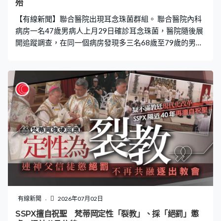
殆
【有線新聞】聯合醫院出現耳念珠菌群組。 聯合醫院內科
病房一名47歲男病人上月29日確診耳念珠菌，醫院隨後展
開追蹤調查，在同一個病房發現多三名68歲至79歲的男病
人確診，四人正接受隔離治療。其中一人因自身疾病情況
危殆，其餘三名病人情況穩定。醫院指會繼續加強感染控
制措施。
有線新聞
2026年07月02日
SSPX擅自祝聖 梵蒂岡定性「裂教」、採「絕罰」懲