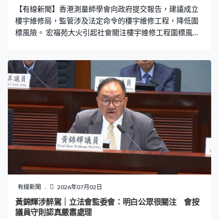
【有線新聞】香港測量師學會向政府提交報告，建議成立
多位神父外，在全球亦估計有60萬名信徒，對教廷構成威
樓宇維修局，監管涉及法定命令的樓宇維修工程，降低圍
脅。
標風險。 宏福苑大火引起社會關注樓宇維修工程圍標風
險，香港測量師學會4月至6月收集市場資訊及諮詢意見
後。總結出現時維修工程的10個問題，包括業主工程知識
及法團治理能力不足，決策機制亦有缺陷，例如有人透過
購入單位，在大廈「落釘」以影響法團遴選工程顧問和承
建商；又發現維修顧問權力過度集中，同時負責檢測、招
標及監督，而工程多層分判，令記錄不完整亦無法追責，
市場更長期出現反競爭行為。 香港測量師學會樓宇維修工
作組主席何鉅業：「當然總會十隻手指有長短，做得可能
質素不好，但不代表他們的行為不良好，我們其實都可以
修正，最重要是我們持續監察。」 學會建議成立樓宇維修
局，監管涉及強制驗樓令或消防指示等的必要工程，嚴格
審批顧問及承建商名冊，評核表現及監管招標程序；又提
議如果涉及三無大廈、法團失效、有重大安全風險、工程
有線新聞
2026年07月02日
規模龐大或複雜，可以介入代辦工程；若業主有高度共
黃錦輝涉醉駕｜立法會監委會：明白公眾很關注 會按
識，在極高業權比例及嚴謹條件下亦可申請退出監管。 被
議員守則認真嚴肅處理