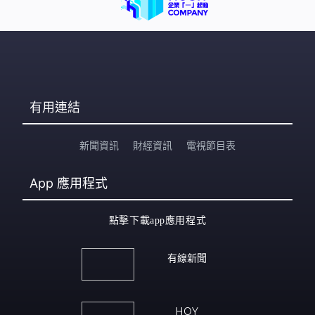
中心緊急應變及項目管理處主任梁耀康：「整體完成初次
劑次的比率估算超過
有用連結
新聞資訊
財經資訊
電視節目表
App
應用程式
點擊下載app應用程式
有線新聞
HOY