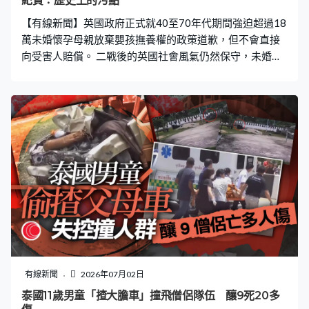
紀賢：歷史上的污點
【有線新聞】英國政府正式就40至70年代期間強迫超過18
萬未婚懷孕母親放棄嬰孩撫養權的政策道歉，但不會直接
向受害人賠償。 二戰後的英國社會風氣仍然保守，未婚懷
孕是禁忌，當時的英格蘭及威爾斯政府有系統地強迫未婚
懷孕的年輕媽媽暫居環境惡劣的教會或政府宿舍，待她們
產子後威迫她們放棄嬰孩撫養權，送給其他家庭領養，造
成無數痛苦骨肉分離，承受永久心理創傷。 英國國會的人
權聯合委員會2022年發表報告，估計1949年至1976年期
間，英格蘭及威爾斯約有18萬5千名未婚懷孕媽媽被迫放
棄嬰孩撫養權。報告指政府責無旁貸，建議正式道歉，但
當時的保守黨政府拒絕作出官方道歉。過去多年來受害者
一直爭取政府道歉及賠償，直至工黨政府上台，重新審視
相關訴求。 即將卸任的首相施紀賢最終代表政府在國會作
出正式道歉，「這是我們歷史上的污點，許多母親，當中
不少都是年輕、脆弱而且缺乏支持，在脅迫、霸凌或被誤
導下，被迫相信自己別無選擇，只能目送孩子被帶走，我
有線新聞
2026年07月02日
對每一位受影響的人表達我們深感抱歉。」 政府承諾未來
泰國11歲男童「揸大膽車」撞飛僧侶隊伍 釀9死20多
3年撥款4百萬英鎊，折合逾3,100萬港元，向受害人提供