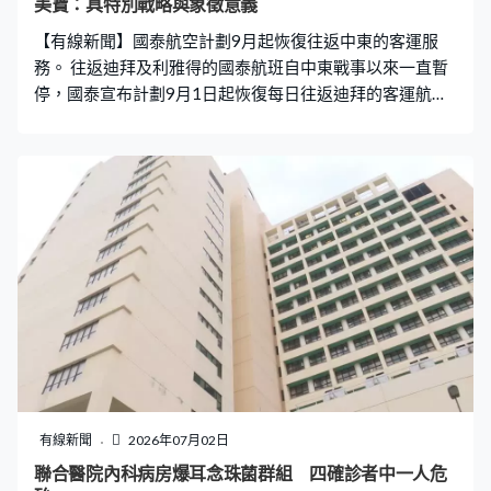
美寶：具特別戰略與象徵意義
【有線新聞】國泰航空計劃9月起恢復往返中東的客運服
務。 往返迪拜及利雅得的國泰航班自中東戰事以來一直暫
停，國泰宣布計劃9月1日起恢復每日往返迪拜的客運航
班，以及每星期四班往返利雅得的客運航班，已經可以預
訂機位，至於往返利雅得的貨機就計劃8月起恢復。 運輸
及物流局局長陳美寶表示往返利雅得航線由本港公司獨家
營運，復航對深化兩地雙邊關係及經貿發展具有特別戰略
與象徵意義。
有線新聞
2026年07月02日
聯合醫院內科病房爆耳念珠菌群組 四確診者中一人危