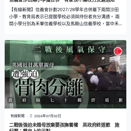
【有線新聞】信義會計劃2027/28學年合併屬下兩間沙田
小學，教育局表示已提醒學校必須與持份者充分溝通。 兩
間小學分別為禾輋信義學校以及馬鞍山信義學校，當中禾
輋屬校原本計劃下學年搬入博康邨新校舍，但未有提及與
馬鞍山屬校合併。有家長日前收到通告通知合併，不滿學
校太遲通知。 教育局表示知悉兩間學校已向家長發通告，
並會舉行家長會，已提醒學校必須就相關方案與持份者充
分溝通，並在計劃書中詳述具體內容，以及提交相關證明
文件供教育局審核。
有線新聞
2026年07月02日
二戰後強迫未婚母放棄嬰孩撫養權 英政府終道歉 施