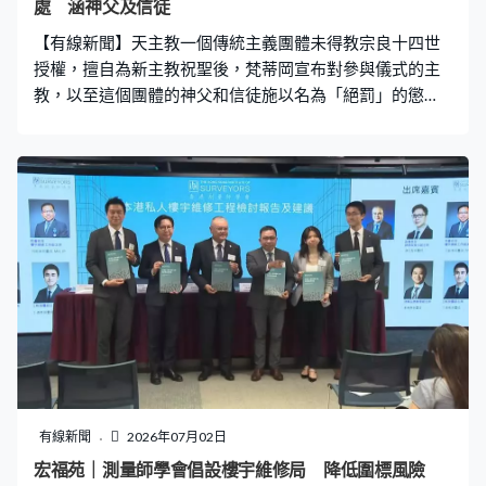
處 涵神父及信徒
【有線新聞】天主教一個傳統主義團體未得教宗良十四世
授權，擅自為新主教祝聖後，梵蒂岡宣布對參與儀式的主
教，以至這個團體的神父和信徒施以名為「絕罰」的懲
處，代表他們不再與教廷共融。 天主教傳統主義團體聖庇
護十世司鐸兄弟會（SSPX），在瑞士的山區為四位新主教
舉行祝聖禮的翌日，他們在同一地方舉行彌撒，為四人祝
聖的兩名主教亦出席。梵蒂岡則將周三的祝聖禮定性為
「裂教」，宣布參與儀式的六名主教遭到「絕罰」，代表
他們不再與教廷共融。兄弟會的神職人員以及正式追隨兄
弟會的信徒，亦被視為受到「絕罰」的人；又提到兄弟會
的神職人員施行的告解及見證的婚姻均屬無效，勸籲所有
教友在與教會的共融中堅定不移，不參與兄弟會的禮儀和
活動。 反對教廷現代化改革的兄弟會在1988年亦曾擅自為
主教祝聖，教廷當時亦對相關的主教「絕罰」，但針對的
範圍並未如今次廣泛。教廷多年來嘗試與兄弟會透過對話
和解，但美聯社分析指出今次祝聖爭議，已構成良十四世
有線新聞
2026年07月02日
上任後的首個重大危機，梵蒂岡作出強硬回應，反映不再
宏福苑｜測量師學會倡設樓宇維修局 降低圍標風險
願意忍讓，尤其兄弟會過去幾十年持續壯大，除了有700