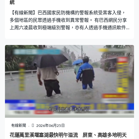
統
廚房、自助洗衣店等配套設施，收費會較
【有線新聞】巴西國家民防機構的警報系統受黑客入侵，
多個地區的民眾透過手機收到異常警報。 有巴西網民分享
上周六凌晨收到極端級別警報，亦有人透過手機通訊軟件
收到國家民防機構官方帳戶發出的訊息，內容包括外星人
入侵，呼籲民眾自保，又包含厭世等字眼，但串法不完
整。訊息即晚遭刪除，警報系統一度停用。國家民防機構
澄清訊息內容不實，未獲授權發布，又指警報並非由系統
人員發出，估計受到黑客入侵。
有線新聞
2026年06月25日
花蓮萬里溪堰塞湖最快明午溢流 屏東、高雄多地明天