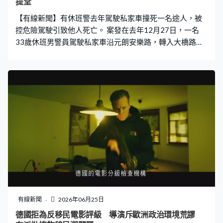
提堂
【有線新聞】有休班警去年駕駛私家車撞死一名途人，被
控危險駕駛引致他人死亡。 案發在去年12月27日，一名
33歲休班男警員駕駛私家車沿元朗安樂路，轉入大橋路時
懷疑失控，撞倒一對父子，其中父親送院後不治。涉事司
機被控危險駕駛引致他人死亡，星期五在粉嶺裁判法院提
堂。
有線新聞
2026年06月25日
德國拒為反移民電影評級 導演斥歐洲政治環境荒謬