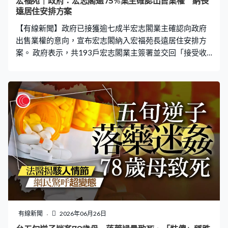
宏福苑｜政府：宏志閣逾75%業主確認出售業權 納長
間短，很快便見到講廣東話的泌尿科專科醫生。醫生聽取
遠居住安排方案
病歷後建議進行驗尿、驗血及前列腺超聲波檢查等，合共
【有線新聞】政府已接獲逾七成半宏志閣業主確認向政府
400多元人民幣。強哥因希望了解前列腺情
出售業權的意向，宣布宏志閣納入宏福苑長遠居住安排方
案。 政府表示，共193戶宏志閣業主簽署並交回「接受收
購建議信件」，確認向政府出售業權的意向，會納入宏福
苑長遠居住安排方案。政府會增加496個特設銷售計劃的
預留單位，估計收購宏志閣需要10億元，會向立法會財委
會申請撥款。 宏福苑另外七座大廈，已有共1,361戶，即
總數約七成八簽署並交回「接受收購建議信件」，認為收
購工作進度良好。
有線新聞
2026年06月26日