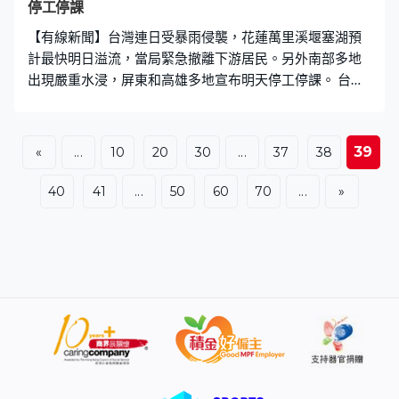
停工停課
【有線新聞】台灣連日受暴雨侵襲，花蓮萬里溪堰塞湖預
計最快明日溢流，當局緊急撤離下游居民。另外南部多地
出現嚴重水浸，屏東和高雄多地宣布明天停工停課。 台灣
南部凌晨起持續暴雨，其中在屏東長治鄉德榮村低窪地區
嚴重水浸，村民外出都要涉水而行。積水湧入民居，有村
民提前加高地台仍無補於事。德榮村村民：「這裡平常已
39
«
...
10
20
30
...
37
38
經有加高了，那還是一樣淹到整個室內的一個空間。」市
區路段積水同樣嚴重，在上午上班時段，不少電單車司機
40
41
...
50
60
70
...
»
被困加油站進退不得。屏東科技大學如常舉行期末考，有
學生趕考途中不慎摔車。當地政府下午2時才宣布停工停
課，家長冒雨趕往學校接回小孩，不少人抱怨當局反應緩
慢。 在台南南化區，洪水圍困至少5幢民居，救援人員緊
急疏散居民，又要架設繩索營救被困的小孩。而在高雄，
積水湧入路邊雜貨店，居民都指從沒遇過如此大雨勢高雄
居民，「（之後有淹過這樣子嗎？）沒有過，因為這算強
降雨，才會積水不退。」 在台灣中部，大暴雨導致彰化縣
多處供電設施受損，逾1.6萬戶一度停電，台電要緊急派員