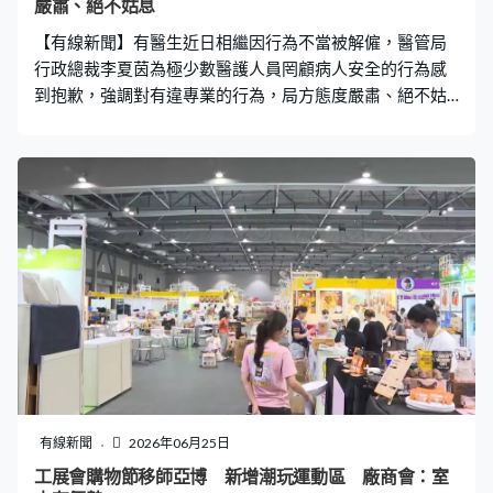
嚴肅、絕不姑息
改動原有的電影海報，加上「史翠珊效應」一詞，意思與
【有線新聞】有醫生近日相繼因行為不當被解僱，醫管局
欲蓋彌彰類似，源於美國藝人史翠珊早年極力阻止
行政總裁李夏茵為極少數醫護人員罔顧病人安全的行為感
到抱歉，強調對有違專業的行為，局方態度嚴肅、絕不姑
息。 醫管局行政總裁李夏茵：「我們不容許任何人一而
再、再而三踐踏專業操守，以自己的開心、己樂去凌駕病
人的利益，如果有人不誠實、不誠懇，有錯不認、有過不
改，這些與醫管局服務宗旨有相違背，他們不適合在醫管
局工作。若心中仍有其他抱負，不是真的想以照顧病人為
初心，可能真的要三思才投身這個行業。」 李夏茵承認事
件反映醫管局對員工教育不足，會嚴肅跟進，並再次提醒
員工不可將醫院內部情況發布至社交平台。
有線新聞
2026年06月25日
工展會購物節移師亞博 新增潮玩運動區 廠商會：室