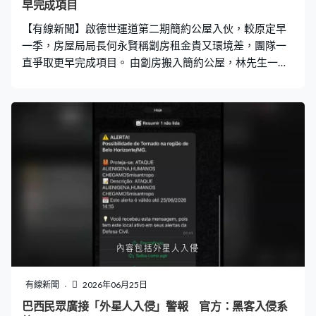
早完成項目
【有線新聞】啟德世運道第二期簡約公屋入伙，較原定早
一季，房屋局局長何永賢稱劏房租金貴又環境差，團隊一
直爭取更早完成項目。 由劏房搬入簡約公屋，林先生一家
都很興奮。何永賢：「這個是新的家，你喜歡嗎？你想張
床放在哪裡？樂樂在哪睡覺？」單位約280平方呎，比以
前的劏房大一倍多，月租約2,400元，最重要是環境改善。
世運道第二期簡約公屋最細是一至二人單位，最大可住四
至五人，每戶都有獨立洗手間，還有開放式煮食空間，月
租由1,290元至2,980元。居民入伙會有營運機構送出的一
套LED燈膽，單位亦配備一些層架，至於示範單位見到的
雪櫃及洗衣機不包括在內，居民可按需要再添置。 世運道
簡約公屋項目分兩期，共有七座樓，第一期三座已於去年
底入伙。今次第二期四座共7,700多個單位，就比計劃早一
季入伙。何永賢：「分間單位的租金平均5,500元一個月，
如果入住簡約公屋，租金平均是1,300元，每個家庭平均節
省4,200元。因為我知道有些劏房是8,000、9,000元一個
有線新聞
2026年06月25日
月，如果五年三萬個簡約公屋，總共可為居民節省75.5億
巴西民眾廣接「外星人入侵」警報 官方：黑客入侵系
元。」 這個簡約公屋項目是目前規模最大，附近還有社區