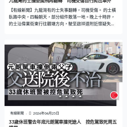
九龍灣的士撞壆拋飛再翻轉 司機受傷自行爬出車外
涉嫌先讓母親服用安眠藥迷昏，再趁機性侵，釀成慘劇。
【有線新聞】九龍灣有的士失事翻轉，司機受傷。 的士橫
檢方：性質嚴重 最重可判囚終身 逆子的3名親姊妹得知
臥路中央，四輪朝天，部分組件散落一地。晚上十時許，
真相後極度憤怒，拒絕原諒，並達成共識
的士沿偉業街東行往觀塘方向，駛至啟祥道附近懷疑失
控，撞向往德褔花園天橋石壆。據報的士一度拋起，再撞
毀路邊交通指示牌，之後翻轉。司機自行爬出車外，在救
護車上初步治理，送聯合醫院。警方一度封閉部分行車
線，調查意外原因。
有線新聞
2026年06月25日
33歲休班警去年底元朗駕車撞死途人 控危駕致死周五