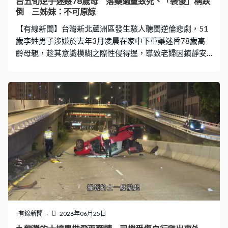
台五旬逆子迷姦78歲母 落藥過量致死、「裝傻」稱跌
倒 三姊妹：不可原諒
【有線新聞】台灣新北蘆洲區發生駭人聽聞逆倫悲劇，51
歲李姓男子涉嫌於去年3月凌晨在家中下重藥迷昏78歲高
齡母親，趁其意識模糊之際性侵得逞，導致老婦因鎮靜安
眠藥過量中毒兼腦部損傷身亡。事發後逆子「裝傻」聲稱
母親跌倒需救援，但被法醫解剖揭露性侵痕跡，日前依
「以藥劑犯強制性交致人於死」重罪起訴，最高可判無期
徒刑。 稱凌晨聽到碰撞聲 母親倒臥走廊 據台灣媒體報
道，事發於去年3月8日清晨。逆子向警方報案稱凌晨約4
時許聽到碰撞聲，發現78歲母親倒臥在家中的走廊上，當
時仍有微弱呼吸。他聲稱到早上6時許準備餵母親喝牛奶
時，才發現老人家面部冰冷、呼吸停止，隨即到附近超商
求助店員報警。救護人員到場時已確認老婦明顯死亡，警
方立即通知鑑識人員到場採證。 案件看似意外跌倒致死，
但檢察官與法醫進行相驗解剖後揭發異常。法醫報告顯
示，死者生前不僅有明顯性侵痕跡，更因服用過量鎮靜安
眠藥導致腦部損傷而死。檢警深入調查鎖定報案的逆子涉
有線新聞
2026年06月25日
有重大嫌疑，今年2月25日將其拘提到案。調查顯示逆子