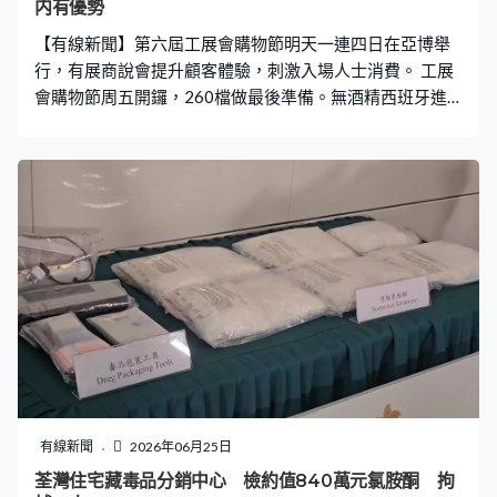
内有優勢
【有線新聞】第六屆工展會購物節明天一連四日在亞博舉
行，有展商說會提升顧客體驗，刺激入場人士消費。 工展
會購物節周五開鑼，260檔做最後準備。無酒精西班牙進
口果味香檳買得多、「平」更多，賣咖啡豆同時提供即場
手沖咖啡。有展商說顧客消費習慣改變，要想辦法刺激消
費。咖啡豆公司負責人許先生：「會做即場手沖咖啡，令
體驗提升，給予消費者感受到更完美，而不是只購買然後
就回家。」 這檔首次參展由維園工展會移師亞博，用價格
打動顧客。進口食材公司負責人黃小姐：「西班牙白毛豬
火腿賣到100元3包，我們批發到超市40多元，相信這是很
吸引。」 今年9大專區涵蓋休閒、健康、運動等展區，購
物之餘還可以遊玩。今年就新增這個潮玩運動區，有最近
相當流行的匹克球，還有教練免費指導，不過預約一早已
經額滿。 主辦展覽的廠商會預期人流跟往年相若。廠商會
副會長莊家彬：「也是六萬人次左右，你說的天氣情況，
我們相信這反而是一個優勢，因爲我們在室内地方，又不
有線新聞
2026年06月25日
怕炎熱，又不怕下雨。」展會入場費10元，65歲或以上長
荃灣住宅藏毒品分銷中心 檢約值840萬元氯胺酮 拘
者以及旅客免費。