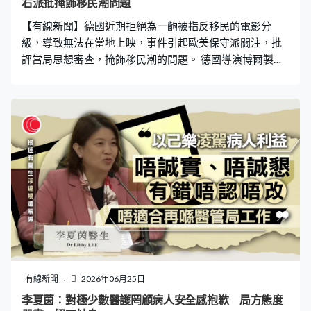
右派批掩飾移民潮問題
【有線新聞】德國近期拒絕為一齣被指反移民的電影分
級，導致無法在當地上映，事件引起歐美保守派關注，批
評當局思想審查，掩飾移民潮的問題。 德國導演博爾製作
的電影《公民義警》，由美國演員艾米漢默主演，講述在
歐洲某座城市有移民性侵女性後逃離法網，主角決定執行
私刑。情節被指充斥排外主義，在移民議題高度敏感的歐
洲更加觸動不少人神經，德國的電影分級檢查機構拒絕給
予年齡分類認證，意味電影無法在當地上映。 電影已在美
國戲院有限度上映以及在串流平台上架，但西方主流傳媒
紛紛給予電影負面評價，保守派陣營則大力推廣，認為不
能因為觸及移民問題就任意封殺。導演博爾曾聘請律師向
德國當局抗議，但對方指電影可能煽動針對移民的暴力，
維持原有決定。 博爾認為歐洲政治環境變得荒謬，如果對
社會議題持保守立場便會被標籤為納粹分子，他號召更多
人觀看《公民義警》，「人人均在看《公民義警》，這正
是屬於你的電影，所以去看吧，給我一個機會。這部電影
有線新聞
2026年06月25日
挑戰業界內的所有人，揭示歐洲移民罪行以及我們處於存
李夏茵：對極少數醫護罔顧病人安全感抱歉 局方態度
在危機。」 屬於極右的德國另類選擇黨聯合主席魏德爾亦