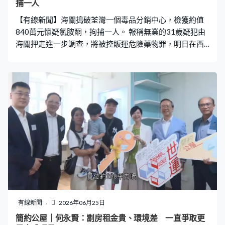
捕一人
【有線新聞】海關搗破荃灣一個毒品分銷中心，檢獲約值
840萬元懷疑氯胺酮，拘捕一人。 報稱無業的31歲疑犯由
海關押走進一步調查，將被控販運危險藥物罪，明日在西
九龍法院提堂。海關周三在港珠澳大橋香港口岸截查一名
目標男子，將他押到荃灣住宅搜查，檢獲22公斤懷疑氯胺
酮及一批毒品包裝工具。海關相信有人利用私人住宅掩飾
用作毒品分銷中心。
有線新聞
2026年06月25日
簡約公屋｜何永賢：劏房租金貴、環境差 一直爭取更