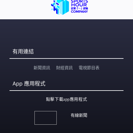
搶修。而在台北，內湖區累計雨量突破250毫米，三軍總
醫院地下美食街懷疑因為管道破裂，天花板出現嚴重漏
水。 「各位鄉親請注意，現在開始進行萬里
有用連結
新聞資訊
財經資訊
電視節目表
App
應用程式
點擊下載app應用程式
有線新聞