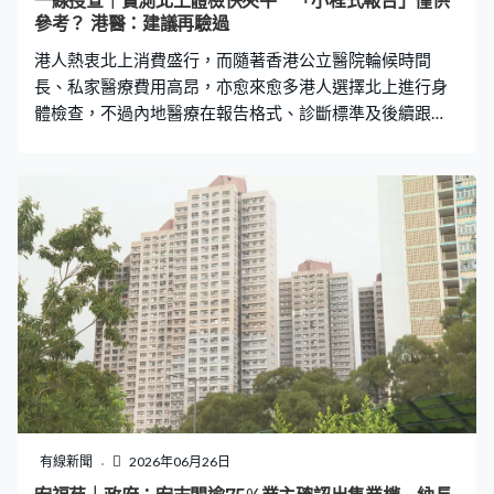
一線搜查｜實測北上體檢快夾平 「小程式報告」僅供
參考？ 港醫：建議再驗過
港人熱衷北上消費盛行，而隨著香港公立醫院輪候時間
長、私家醫療費用高昂，亦愈來愈多港人選擇北上進行身
體檢查，不過內地醫療在報告格式、診斷標準及後續跟
進，都與香港醫療系統有所不同，需要特別注意。 68歲的
強哥領取綜援多年，近年飽受尿頻及漏尿問題困擾。他三
四年前開始出現症狀，有時在巴士上忍尿不及，只搭一個
站就要提早落車，相當尷尬；晚上更要起床三四次如廁，
近來甚至考慮使用成人紙尿片，嚴重影響生活質素。他曾
到公立醫院普通科門診求診，醫生轉介物理治療，學習盆
底肌肉運動以加強控制能力，但症狀未完全改善。 強哥曾
考慮排政府泌尿專科，但之前做腸鏡檢查輪候超過一年，
心生卻步。有朋友建議他北上做身體檢查，他搜尋資料後
發現，深圳公立醫院有適合中老年男性的前列腺相關套
餐，收費只需約港幣50元，可檢查膀胱殘餘尿量等指標，
適合懷疑前列腺增生（BPH）的人士。 近日《一線搜查》
就陪同強哥在深圳一間二甲醫院求診，由皇崗口岸出發的
有線新聞
2026年06月26日
士車費約30元人民幣，掛號費47元人民幣。登記後等候時